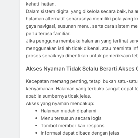
kehati-hatian.
Dalam sistem digital yang dikelola secara baik, ha
halaman alternatif seharusnya memiliki pola yang ko
gaya navigasi, susunan menu, serta cara sistem m
perlu terasa familiar.
Jika pengguna membuka halaman yang terlihat san
menggunakan istilah tidak dikenal, atau meminta i
proses sebaiknya dihentikan untuk pemeriksaan lebi
Akses Nyaman Tidak Selalu Berarti Akses 
Kecepatan memang penting, tetapi bukan satu-sat
kenyamanan. Halaman yang terbuka sangat cepat te
apabila sumbernya tidak jelas.
Akses yang nyaman mencakup:
Halaman mudah dipahami
Menu tersusun secara logis
Tombol memberikan respons
Informasi dapat dibaca dengan jelas