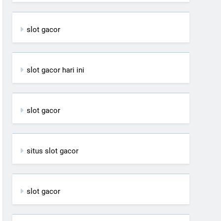
slot gacor
slot gacor hari ini
slot gacor
situs slot gacor
slot gacor