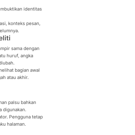
embuktikan identitas
si, konteks pesan,
belumnya.
liti
ampir sama dengan
tu huruf, angka
diubah.
melihat bagian awal
ah atau akhir.
laman palsu bahkan
sa digunakan.
ator. Pengguna tetap
aku halaman.