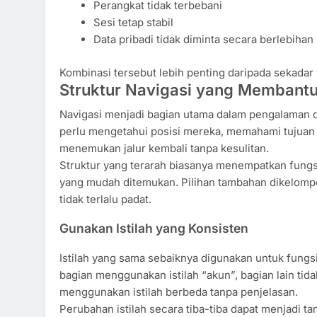
Perangkat tidak terbebani
Sesi tetap stabil
Data pribadi tidak diminta secara berlebihan
Kombinasi tersebut lebih penting daripada sekada
Struktur Navigasi yang Membant
Navigasi menjadi bagian utama dalam pengalaman d
perlu mengetahui posisi mereka, memahami tujuan
menemukan jalur kembali tanpa kesulitan.
Struktur yang terarah biasanya menempatkan fungs
yang mudah ditemukan. Pilihan tambahan dikelomp
tidak terlalu padat.
Gunakan Istilah yang Konsisten
Istilah yang sama sebaiknya digunakan untuk fungsi
bagian menggunakan istilah “akun”, bagian lain tid
menggunakan istilah berbeda tanpa penjelasan.
Perubahan istilah secara tiba-tiba dapat menjadi 