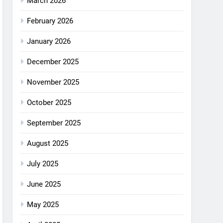
March 2026
February 2026
January 2026
December 2025
November 2025
October 2025
September 2025
August 2025
July 2025
June 2025
May 2025