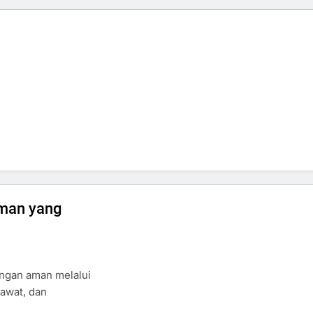
aman yang
engan aman melalui
rawat, dan