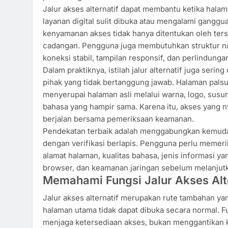
Jalur akses alternatif dapat membantu ketika hal
layanan digital sulit dibuka atau mengalami gangg
kenyamanan akses tidak hanya ditentukan oleh ter
cadangan. Pengguna juga membutuhkan struktur nav
koneksi stabil, tampilan responsif, dan perlindung
Dalam praktiknya, istilah jalur alternatif juga serin
pihak yang tidak bertanggung jawab. Halaman pals
menyerupai halaman asli melalui warna, logo, susun
bahasa yang hampir sama. Karena itu, akses yang 
berjalan bersama pemeriksaan keamanan.
Pendekatan terbaik adalah menggabungkan kemu
dengan verifikasi berlapis. Pengguna perlu memeri
alamat halaman, kualitas bahasa, jenis informasi ya
browser, dan keamanan jaringan sebelum melanjut
Memahami Fungsi Jalur Akses Alt
Jalur akses alternatif merupakan rute tambahan ya
halaman utama tidak dapat dibuka secara normal. F
menjaga ketersediaan akses, bukan menggantikan 