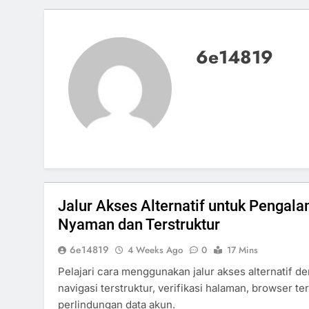
6e14819
Jalur Akses Alternatif untuk Pengal
Nyaman dan Terstruktur
6e14819
4 Weeks Ago
0
17 Mins
Pelajari cara menggunakan jalur akses alternatif d
navigasi terstruktur, verifikasi halaman, browser te
perlindungan data akun.