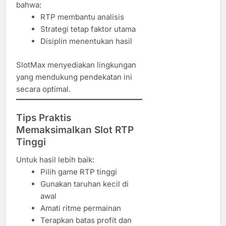
bahwa:
RTP membantu analisis
Strategi tetap faktor utama
Disiplin menentukan hasil
SlotMax menyediakan lingkungan
yang mendukung pendekatan ini
secara optimal.
Tips Praktis
Memaksimalkan Slot RTP
Tinggi
Untuk hasil lebih baik:
Pilih game RTP tinggi
Gunakan taruhan kecil di
awal
Amati ritme permainan
Terapkan batas profit dan