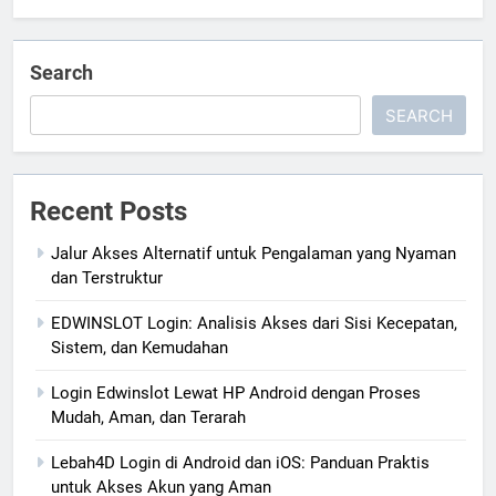
Search
SEARCH
Recent Posts
Jalur Akses Alternatif untuk Pengalaman yang Nyaman
dan Terstruktur
EDWINSLOT Login: Analisis Akses dari Sisi Kecepatan,
Sistem, dan Kemudahan
Login Edwinslot Lewat HP Android dengan Proses
Mudah, Aman, dan Terarah
Lebah4D Login di Android dan iOS: Panduan Praktis
untuk Akses Akun yang Aman