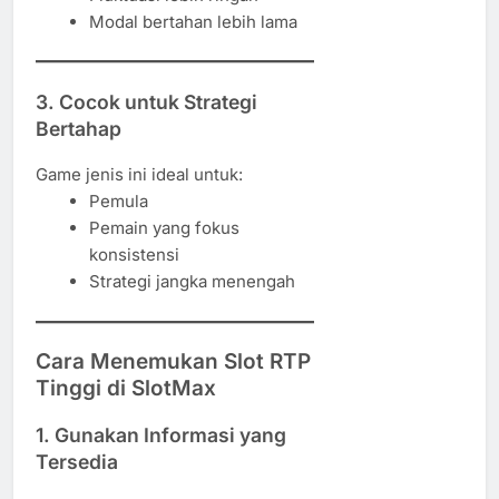
Modal bertahan lebih lama
3. Cocok untuk Strategi
Bertahap
Game jenis ini ideal untuk:
Pemula
Pemain yang fokus
konsistensi
Strategi jangka menengah
Cara Menemukan Slot RTP
Tinggi di SlotMax
1. Gunakan Informasi yang
Tersedia