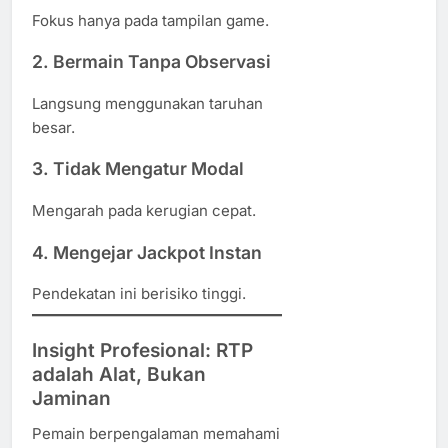
Fokus hanya pada tampilan game.
2. Bermain Tanpa Observasi
Langsung menggunakan taruhan
besar.
3. Tidak Mengatur Modal
Mengarah pada kerugian cepat.
4. Mengejar Jackpot Instan
Pendekatan ini berisiko tinggi.
Insight Profesional: RTP
adalah Alat, Bukan
Jaminan
Pemain berpengalaman memahami