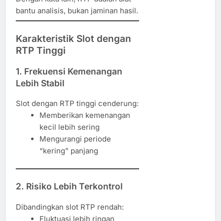
bantu analisis, bukan jaminan hasil.
Karakteristik Slot dengan
RTP Tinggi
1. Frekuensi Kemenangan
Lebih Stabil
Slot dengan RTP tinggi cenderung:
Memberikan kemenangan
kecil lebih sering
Mengurangi periode
“kering” panjang
2. Risiko Lebih Terkontrol
Dibandingkan slot RTP rendah:
Fluktuasi lebih ringan