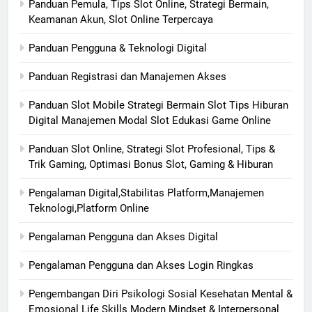
Panduan Pemula, Tips Slot Online, Strategi Bermain,
Keamanan Akun, Slot Online Terpercaya
Panduan Pengguna & Teknologi Digital
Panduan Registrasi dan Manajemen Akses
Panduan Slot Mobile Strategi Bermain Slot Tips Hiburan
Digital Manajemen Modal Slot Edukasi Game Online
Panduan Slot Online, Strategi Slot Profesional, Tips &
Trik Gaming, Optimasi Bonus Slot, Gaming & Hiburan
Pengalaman Digital,Stabilitas Platform,Manajemen
Teknologi,Platform Online
Pengalaman Pengguna dan Akses Digital
Pengalaman Pengguna dan Akses Login Ringkas
Pengembangan Diri Psikologi Sosial Kesehatan Mental &
Emosional Life Skills Modern Mindset & Interpersonal