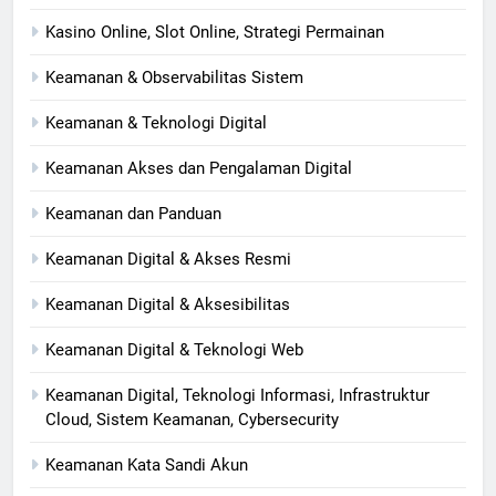
Kasino Online, Slot Online, Strategi Permainan
Keamanan & Observabilitas Sistem
Keamanan & Teknologi Digital
Keamanan Akses dan Pengalaman Digital
Keamanan dan Panduan
Keamanan Digital & Akses Resmi
Keamanan Digital & Aksesibilitas
Keamanan Digital & Teknologi Web
Keamanan Digital, Teknologi Informasi, Infrastruktur
Cloud, Sistem Keamanan, Cybersecurity
Keamanan Kata Sandi Akun