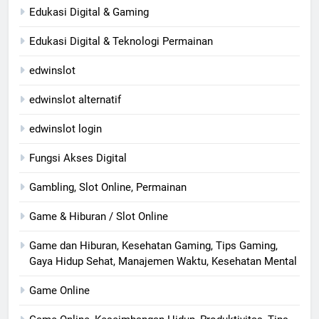
Edukasi Digital & Gaming
Edukasi Digital & Teknologi Permainan
edwinslot
edwinslot alternatif
edwinslot login
Fungsi Akses Digital
Gambling, Slot Online, Permainan
Game & Hiburan / Slot Online
Game dan Hiburan, Kesehatan Gaming, Tips Gaming,
Gaya Hidup Sehat, Manajemen Waktu, Kesehatan Mental
Game Online