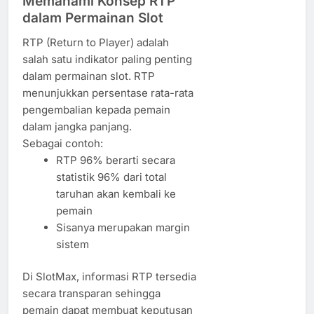
Memahami Konsep RTP
dalam Permainan Slot
RTP (Return to Player) adalah
salah satu indikator paling penting
dalam permainan slot. RTP
menunjukkan persentase rata-rata
pengembalian kepada pemain
dalam jangka panjang.
Sebagai contoh:
RTP 96% berarti secara
statistik 96% dari total
taruhan akan kembali ke
pemain
Sisanya merupakan margin
sistem
Di SlotMax, informasi RTP tersedia
secara transparan sehingga
pemain dapat membuat keputusan