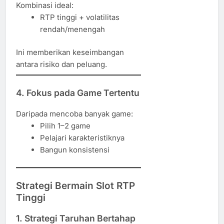
Kombinasi ideal:
RTP tinggi + volatilitas
rendah/menengah
Ini memberikan keseimbangan
antara risiko dan peluang.
4. Fokus pada Game Tertentu
Daripada mencoba banyak game:
Pilih 1–2 game
Pelajari karakteristiknya
Bangun konsistensi
Strategi Bermain Slot RTP
Tinggi
1. Strategi Taruhan Bertahap