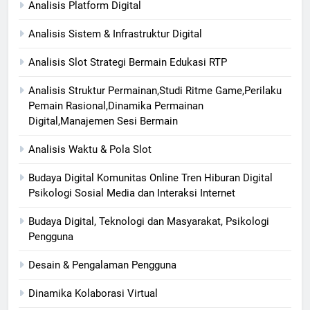
Analisis Platform Digital
Analisis Sistem & Infrastruktur Digital
Analisis Slot Strategi Bermain Edukasi RTP
Analisis Struktur Permainan,Studi Ritme Game,Perilaku
Pemain Rasional,Dinamika Permainan
Digital,Manajemen Sesi Bermain
Analisis Waktu & Pola Slot
Budaya Digital Komunitas Online Tren Hiburan Digital
Psikologi Sosial Media dan Interaksi Internet
Budaya Digital, Teknologi dan Masyarakat, Psikologi
Pengguna
Desain & Pengalaman Pengguna
Dinamika Kolaborasi Virtual