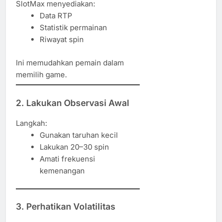
SlotMax menyediakan:
Data RTP
Statistik permainan
Riwayat spin
Ini memudahkan pemain dalam
memilih game.
2. Lakukan Observasi Awal
Langkah:
Gunakan taruhan kecil
Lakukan 20–30 spin
Amati frekuensi
kemenangan
3. Perhatikan Volatilitas