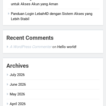
untuk Akses Akun yang Aman
Panduan Login Lebah4D dengan Sistem Akses yang
Lebih Stabil
Recent Comments
A WordPress Commenter
on
Hello world!
Archives
July 2026
June 2026
May 2026
April 2026