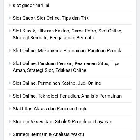
slot gacor hari ini
Slot Gacor, Slot Online, Tips dan Trik
Slot Klasik, Hiburan Kasino, Game Retro, Slot Online,
Strategi Bermain, Pengalaman Bermain
Slot Online, Mekanisme Permainan, Panduan Pemula
Slot Online, Panduan Pemain, Keamanan Situs, Tips
Aman, Strategi Slot, Edukasi Online
Slot Online, Permainan Kasino, Judi Online
Slot Online, Teknologi Perjudian, Analisis Permainan
Stabilitas Akses dan Panduan Login
Strategi Akses Jam Sibuk & Pemulihan Layanan
Strategi Bermain & Analisis Waktu