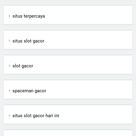
situs terpercaya
situs slot gacor
slot gacor
spaceman gacor
situs slot gacor hari ini