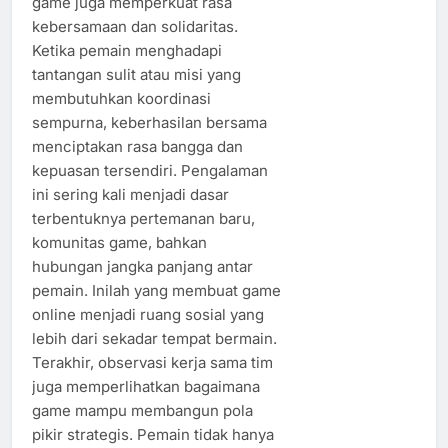
game juga memperkuat rasa
kebersamaan dan solidaritas.
Ketika pemain menghadapi
tantangan sulit atau misi yang
membutuhkan koordinasi
sempurna, keberhasilan bersama
menciptakan rasa bangga dan
kepuasan tersendiri. Pengalaman
ini sering kali menjadi dasar
terbentuknya pertemanan baru,
komunitas game, bahkan
hubungan jangka panjang antar
pemain. Inilah yang membuat game
online menjadi ruang sosial yang
lebih dari sekadar tempat bermain.
Terakhir, observasi kerja sama tim
juga memperlihatkan bagaimana
game mampu membangun pola
pikir strategis. Pemain tidak hanya