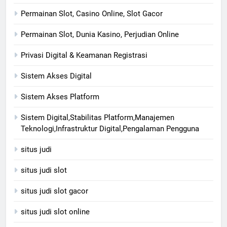
Permainan Slot, Casino Online, Slot Gacor
Permainan Slot, Dunia Kasino, Perjudian Online
Privasi Digital & Keamanan Registrasi
Sistem Akses Digital
Sistem Akses Platform
Sistem Digital,Stabilitas Platform,Manajemen
Teknologi,Infrastruktur Digital,Pengalaman Pengguna
situs judi
situs judi slot
situs judi slot gacor
situs judi slot online