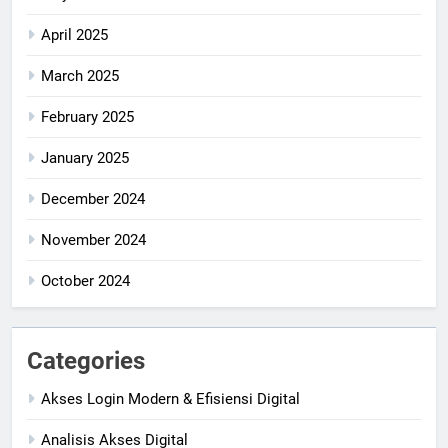
April 2025
March 2025
February 2025
January 2025
December 2024
November 2024
October 2024
Categories
Akses Login Modern & Efisiensi Digital
Analisis Akses Digital