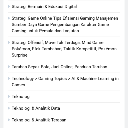
Strategi Bermain & Edukasi Digital
Strategi Game Online Tips Efisiensi Gaming Manajemen
Sumber Daya Game Pengembangan Karakter Game
Gaming untuk Pemula dan Lanjutan
Strategi Offensif, Move Tak Terduga, Mind Game
Pokémon, Efek Tambahan, Taktik Kompetitif, Pokémon
Surprise
Taruhan Sepak Bola, Judi Online, Panduan Taruhan
Technology > Gaming Topics > AI & Machine Learning in
Games
Teknologi
Teknologi & Analitik Data
Teknologi & Analitik Terapan