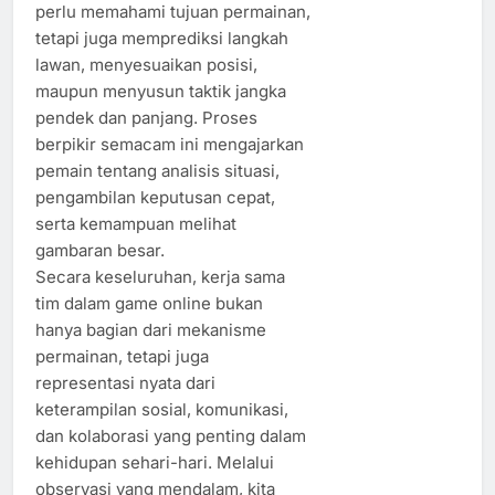
perlu memahami tujuan permainan,
tetapi juga memprediksi langkah
lawan, menyesuaikan posisi,
maupun menyusun taktik jangka
pendek dan panjang. Proses
berpikir semacam ini mengajarkan
pemain tentang analisis situasi,
pengambilan keputusan cepat,
serta kemampuan melihat
gambaran besar.
Secara keseluruhan, kerja sama
tim dalam game online bukan
hanya bagian dari mekanisme
permainan, tetapi juga
representasi nyata dari
keterampilan sosial, komunikasi,
dan kolaborasi yang penting dalam
kehidupan sehari-hari. Melalui
observasi yang mendalam, kita