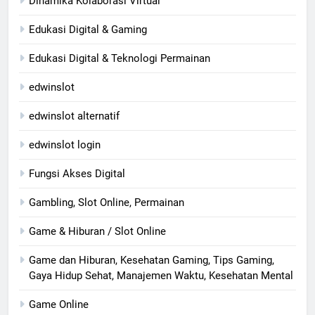
Dinamika Kolaborasi Virtual
Edukasi Digital & Gaming
Edukasi Digital & Teknologi Permainan
edwinslot
edwinslot alternatif
edwinslot login
Fungsi Akses Digital
Gambling, Slot Online, Permainan
Game & Hiburan / Slot Online
Game dan Hiburan, Kesehatan Gaming, Tips Gaming,
Gaya Hidup Sehat, Manajemen Waktu, Kesehatan Mental
Game Online