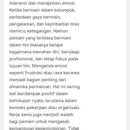
toleransi dan manajemen emosi.
Ketika bermain dalam kelompok,
perbedaan gaya bermain,
pengalaman, dan kepribadian bisa
memicu ketegangan. Namun
pemain yang terbiasa bermain
dalam tim biasanya belajar
bagaimana menahan diri, bersikap
profesional, dan tetap fokus pada
tujuan tim. Mengelola emosi
seperti frustrasi atau rasa kecewa
menjadi bagian penting dari
dinamika permainan. Hal ini sering
kali berdampak positif dalam
kehidupan nyata, terutama dalam
konteks pekerjaan atau organisasi.
Kerja sama juga menjadi wadah
bagi pemain untuk mengasah
kemampuan kepemimpinan. Tidak