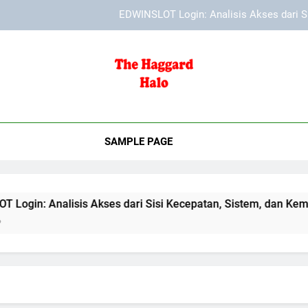
EDWINSLOT Login: Analisis Akses dari S
Login Edwinslot Lewat HP Android de
Lebah4D Login di Android dan iOS: Pandua
 Haggard Halo
Jalur Akses Alternatif untuk P
irasi Hidup Dan Tips Bermanfaat Di The Haggard Halo. Blog Un
EDWINSLOT Login: Analisis Akses dari S
SAMPLE PAGE
Login Edwinslot Lewat HP Android de
Lebah4D Login di Android dan iOS: Pandua
lisis Akses dari Sisi Kecepatan, Sistem, dan Kemudahan