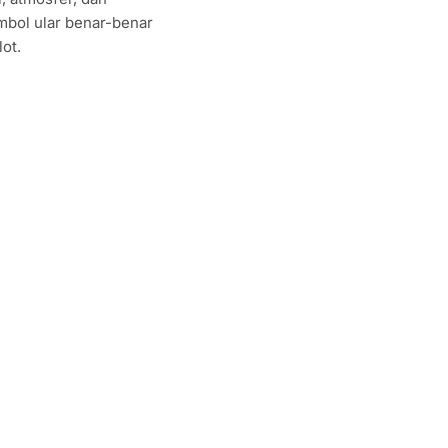
mbol ular benar-benar
ot.