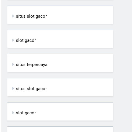
situs slot gacor
slot gacor
situs terpercaya
situs slot gacor
slot gacor