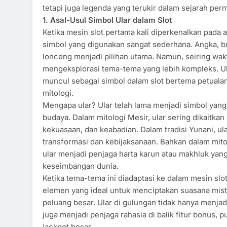
tetapi juga legenda yang terukir dalam sejarah perm
1. Asal-Usul Simbol Ular dalam Slot
Ketika mesin slot pertama kali diperkenalkan pada a
simbol yang digunakan sangat sederhana. Angka, 
lonceng menjadi pilihan utama. Namun, seiring wakt
mengeksplorasi tema-tema yang lebih kompleks. Ul
muncul sebagai simbol dalam slot bertema petualan
mitologi.
Mengapa ular? Ular telah lama menjadi simbol yang
budaya. Dalam mitologi Mesir, ular sering dikaitka
kekuasaan, dan keabadian. Dalam tradisi Yunani, 
transformasi dan kebijaksanaan. Bahkan dalam mito
ular menjadi penjaga harta karun atau makhluk yan
keseimbangan dunia.
Ketika tema-tema ini diadaptasi ke dalam mesin slot
elemen yang ideal untuk menciptakan suasana miste
peluang besar. Ular di gulungan tidak hanya menjadi 
juga menjadi penjaga rahasia di balik fitur bonus, pu
jackpot besar.