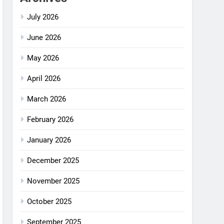
July 2026
June 2026
May 2026
April 2026
March 2026
February 2026
January 2026
December 2025
November 2025
October 2025
September 2025