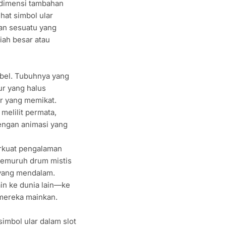
 dimensi tambahan
hat simbol ular
kan sesuatu yang
ah besar atau
sibel. Tubuhnya yang
ur yang halus
r yang memikat.
melilit permata,
dengan animasi yang
erkuat pengalaman
 gemuruh drum mistis
 yang mendalam.
n ke dunia lain—ke
 mereka mainkan.
imbol ular dalam slot