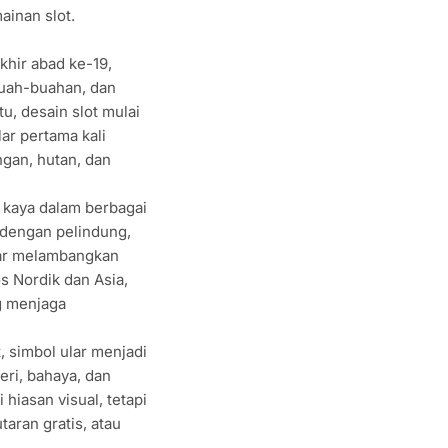
ainan slot.
khir abad ke-19,
buah-buahan, dan
u, desain slot mulai
ar pertama kali
gan, hutan, dan
 kaya dalam berbagai
n dengan pelindung,
ular melambangkan
s Nordik dan Asia,
g menjaga
, simbol ular menjadi
ri, bahaya, dan
hiasan visual, tetapi
taran gratis, atau