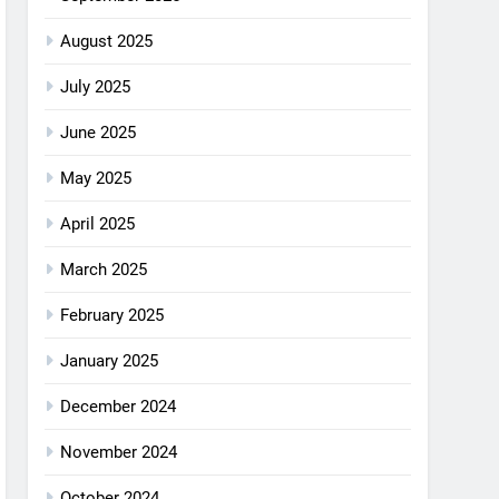
August 2025
July 2025
June 2025
May 2025
April 2025
March 2025
February 2025
January 2025
December 2024
November 2024
October 2024