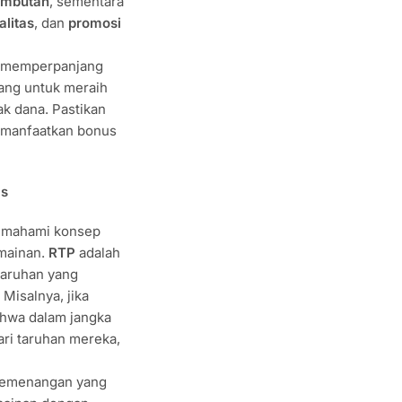
ambutan
, sementara
alitas
, dan
promosi
a memperpanjang
ang untuk meraih
k dana. Pastikan
n manfaatkan bonus
as
memahami konsep
rmainan.
RTP
adalah
taruhan yang
Misalnya, jika
ahwa dalam jangka
ri taruhan mereka,
 kemenangan yang