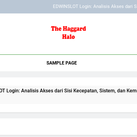
EDWINSLOT Login: Analisis Akses dari S
Login Edwinslot Lewat HP Android de
Lebah4D Login di Android dan iOS: Pandua
 Haggard Halo
Jalur Akses Alternatif untuk P
irasi Hidup Dan Tips Bermanfaat Di The Haggard Halo. Blog Un
EDWINSLOT Login: Analisis Akses dari S
SAMPLE PAGE
Login Edwinslot Lewat HP Android de
Lebah4D Login di Android dan iOS: Pandua
isis Akses dari Sisi Kecepatan, Sistem, dan Kemudahan