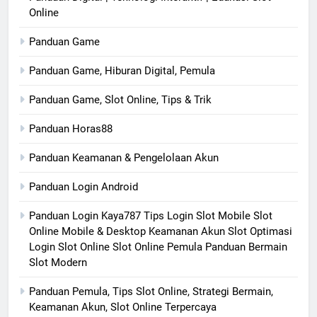
Online
Panduan Game
Panduan Game, Hiburan Digital, Pemula
Panduan Game, Slot Online, Tips & Trik
Panduan Horas88
Panduan Keamanan & Pengelolaan Akun
Panduan Login Android
Panduan Login Kaya787 Tips Login Slot Mobile Slot
Online Mobile & Desktop Keamanan Akun Slot Optimasi
Login Slot Online Slot Online Pemula Panduan Bermain
Slot Modern
Panduan Pemula, Tips Slot Online, Strategi Bermain,
Keamanan Akun, Slot Online Terpercaya