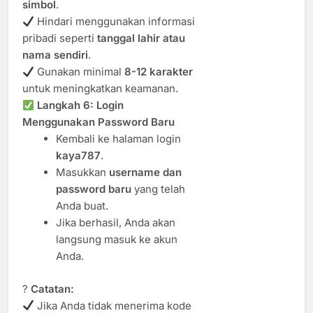
simbol
.
Hindari menggunakan informasi
pribadi seperti
tanggal lahir atau
nama sendiri
.
Gunakan minimal
8-12 karakter
untuk meningkatkan keamanan.
Langkah 6: Login
Menggunakan Password Baru
Kembali ke halaman login
kaya787
.
Masukkan
username dan
password baru
yang telah
Anda buat.
Jika berhasil, Anda akan
langsung masuk ke akun
Anda.
?
Catatan:
Jika Anda tidak menerima kode