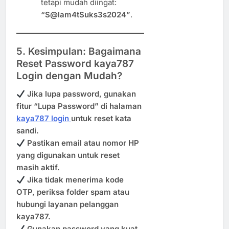
tetapi mudah diingat:
“S@lam4tSuks3s2024”
.
5. Kesimpulan: Bagaimana
Reset Password kaya787
Login dengan Mudah?
Jika lupa password, gunakan
fitur “Lupa Password” di halaman
kaya787 login
untuk reset kata
sandi.
Pastikan email atau nomor HP
yang digunakan untuk reset
masih aktif.
Jika tidak menerima kode
OTP, periksa folder spam atau
hubungi layanan pelanggan
kaya787.
Gunakan password yang kuat