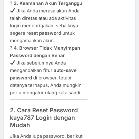
?
3. Keamanan Akun Terganggu
Jika Anda merasa akun Anda
telah diretas atau ada aktivitas
login mencurigakan, sebaiknya
segera
reset password
untuk
mengamankan akun.
?
4. Browser Tidak Menyimpan
Password dengan Benar
Jika sebelumnya Anda
mengandalkan fitur
auto-save
password
di browser, tetapi
datanya terhapus, Anda mungkin
perlu mengatur ulang kata sandi.
2. Cara Reset Password
kaya787 Login dengan
Mudah
Jika Anda lupa password, berikut