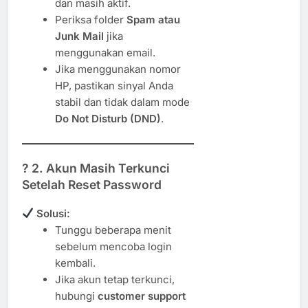
dan masih aktif.
Periksa folder
Spam atau
Junk Mail
jika
menggunakan email.
Jika menggunakan nomor
HP, pastikan sinyal Anda
stabil dan tidak dalam mode
Do Not Disturb (DND)
.
? 2. Akun Masih Terkunci
Setelah Reset Password
Solusi:
Tunggu beberapa menit
sebelum mencoba login
kembali.
Jika akun tetap terkunci,
hubungi
customer support