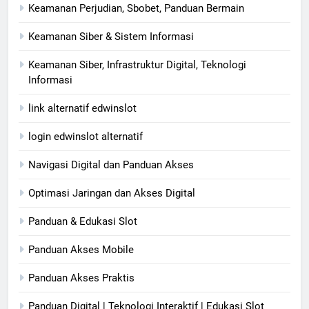
Keamanan Perjudian, Sbobet, Panduan Bermain
Keamanan Siber & Sistem Informasi
Keamanan Siber, Infrastruktur Digital, Teknologi
Informasi
link alternatif edwinslot
login edwinslot alternatif
Navigasi Digital dan Panduan Akses
Optimasi Jaringan dan Akses Digital
Panduan & Edukasi Slot
Panduan Akses Mobile
Panduan Akses Praktis
Panduan Digital | Teknologi Interaktif | Edukasi Slot