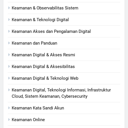
Keamanan & Observabilitas Sistem
Keamanan & Teknologi Digital
Keamanan Akses dan Pengalaman Digital
Keamanan dan Panduan
Keamanan Digital & Akses Resmi
Keamanan Digital & Aksesibilitas
Keamanan Digital & Teknologi Web
Keamanan Digital, Teknologi Informasi, Infrastruktur
Cloud, Sistem Keamanan, Cybersecurity
Keamanan Kata Sandi Akun
Keamanan Online