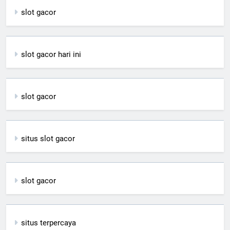
slot gacor
slot gacor hari ini
slot gacor
situs slot gacor
slot gacor
situs terpercaya