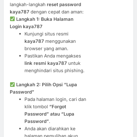
langkah-langkah
reset password
kaya787
dengan cepat dan aman:
Langkah 1: Buka Halaman
Login kaya787
Kunjungi situs resmi
kaya787
menggunakan
browser yang aman.
Pastikan Anda mengakses
link resmi kaya787
untuk
menghindari situs phishing.
Langkah 2: Pilih Opsi “Lupa
Password”
Pada halaman login, cari dan
klik tombol
“Forgot
Password” atau “Lupa
Password”
.
Anda akan diarahkan ke
halaman pemulihan akun.