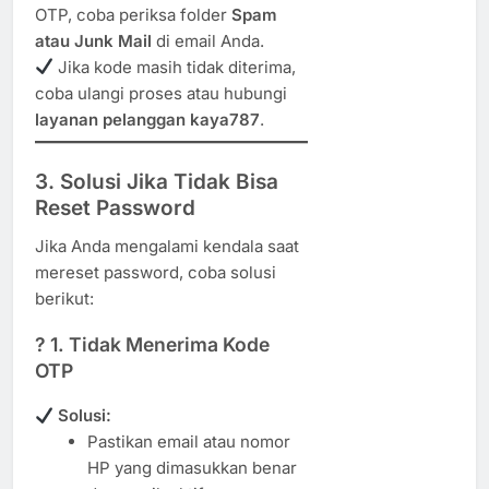
OTP, coba periksa folder
Spam
atau Junk Mail
di email Anda.
Jika kode masih tidak diterima,
coba ulangi proses atau hubungi
layanan pelanggan kaya787
.
3. Solusi Jika Tidak Bisa
Reset Password
Jika Anda mengalami kendala saat
mereset password, coba solusi
berikut:
? 1. Tidak Menerima Kode
OTP
Solusi:
Pastikan email atau nomor
HP yang dimasukkan benar