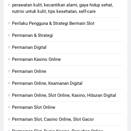
perawatan kulit, kecantikan alami, gaya hidup sehat,
nutrisi untuk kulit, tips kesehatan, self-care
Perilaku Pengguna & Strategi Bermain Slot
Permainan & Strategi
Permainan Digital
Permainan Kasino Online
Permainan Online
Permainan Online, Keamanan Digital
Permainan Online, Slot Online, Kasino, Hiburan Digital
Permainan Slot Online
Permainan Slot, Casino Online, Slot Gacor