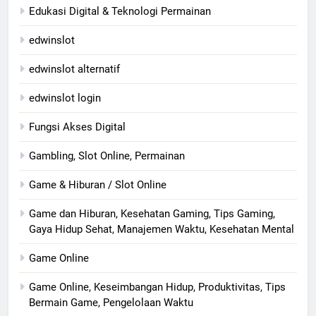
Edukasi Digital & Teknologi Permainan
edwinslot
edwinslot alternatif
edwinslot login
Fungsi Akses Digital
Gambling, Slot Online, Permainan
Game & Hiburan / Slot Online
Game dan Hiburan, Kesehatan Gaming, Tips Gaming,
Gaya Hidup Sehat, Manajemen Waktu, Kesehatan Mental
Game Online
Game Online, Keseimbangan Hidup, Produktivitas, Tips
Bermain Game, Pengelolaan Waktu