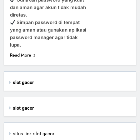
dan aman agar akun tidak mudah
diretas.
Simpan password di tempat
yang aman atau gunakan aplikasi
password manager agar tidak
lupa.
Read More
slot gacor
slot gacor
situs link slot gacor