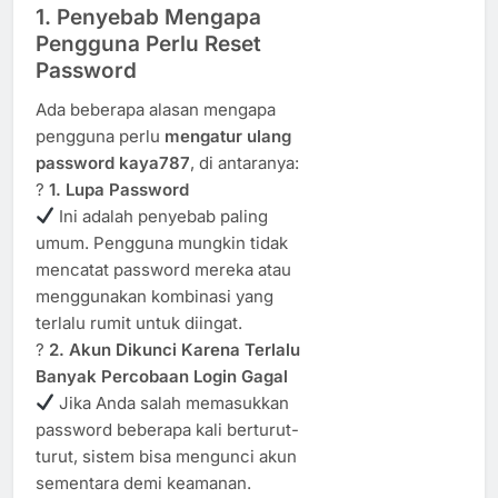
1. Penyebab Mengapa
Pengguna Perlu Reset
Password
Ada beberapa alasan mengapa
pengguna perlu
mengatur ulang
password kaya787
, di antaranya:
?
1. Lupa Password
Ini adalah penyebab paling
umum. Pengguna mungkin tidak
mencatat password mereka atau
menggunakan kombinasi yang
terlalu rumit untuk diingat.
?
2. Akun Dikunci Karena Terlalu
Banyak Percobaan Login Gagal
Jika Anda salah memasukkan
password beberapa kali berturut-
turut, sistem bisa mengunci akun
sementara demi keamanan.