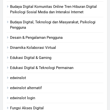
Budaya Digital Komunitas Online Tren Hiburan Digital
Psikologi Sosial Media dan Interaksi Internet
Budaya Digital, Teknologi dan Masyarakat, Psikologi
Pengguna
Desain & Pengalaman Pengguna
Dinamika Kolaborasi Virtual
Edukasi Digital & Gaming
Edukasi Digital & Teknologi Permainan
edwinslot
edwinslot alternatif
edwinslot login
Fungsi Akses Digital