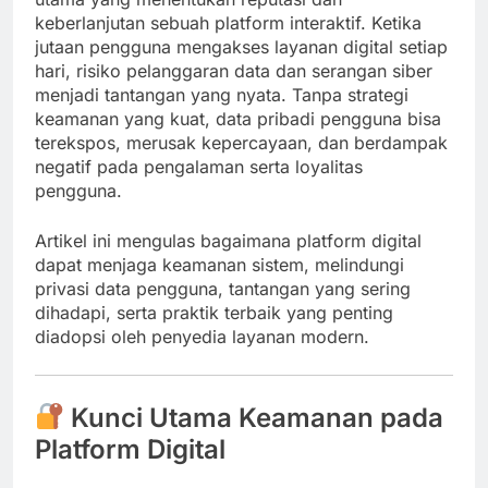
keberlanjutan sebuah platform interaktif. Ketika
jutaan pengguna mengakses layanan digital setiap
hari, risiko pelanggaran data dan serangan siber
menjadi tantangan yang nyata. Tanpa strategi
keamanan yang kuat, data pribadi pengguna bisa
terekspos, merusak kepercayaan, dan berdampak
negatif pada pengalaman serta loyalitas
pengguna.
Artikel ini mengulas bagaimana platform digital
dapat menjaga keamanan sistem, melindungi
privasi data pengguna, tantangan yang sering
dihadapi, serta praktik terbaik yang penting
diadopsi oleh penyedia layanan modern.
Kunci Utama Keamanan pada
Platform Digital