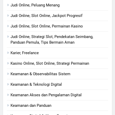
Judi Online, Peluang Menang
Judi Online, Slot Online, Jackpot Progresif
Judi Online, Slot Online, Permainan Kasino
Judi Online, Strategi Slot, Pendekatan Seimbang,
Panduan Pemula, Tips Bermain Aman
Karier, Freelance
Kasino Online, Slot Online, Strategi Permainan
Keamanan & Observabilitas Sistem
Keamanan & Teknologi Digital
Keamanan Akses dan Pengalaman Digital
Keamanan dan Panduan