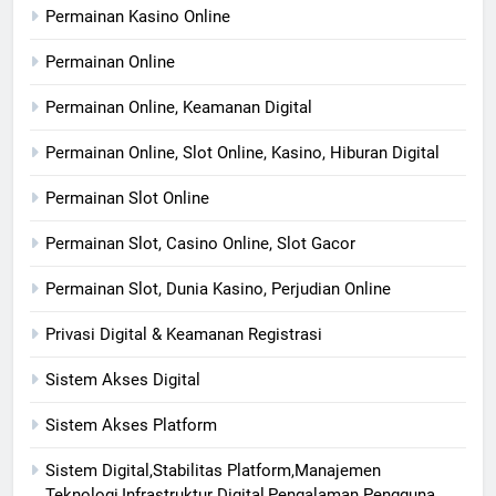
Permainan Kasino Online
Permainan Online
Permainan Online, Keamanan Digital
Permainan Online, Slot Online, Kasino, Hiburan Digital
Permainan Slot Online
Permainan Slot, Casino Online, Slot Gacor
Permainan Slot, Dunia Kasino, Perjudian Online
Privasi Digital & Keamanan Registrasi
Sistem Akses Digital
Sistem Akses Platform
Sistem Digital,Stabilitas Platform,Manajemen
Teknologi,Infrastruktur Digital,Pengalaman Pengguna