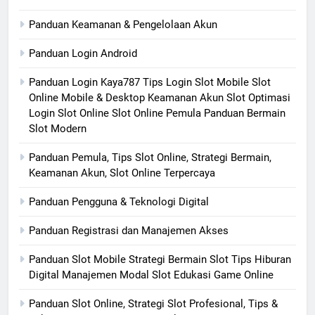
Panduan Keamanan & Pengelolaan Akun
Panduan Login Android
Panduan Login Kaya787 Tips Login Slot Mobile Slot
Online Mobile & Desktop Keamanan Akun Slot Optimasi
Login Slot Online Slot Online Pemula Panduan Bermain
Slot Modern
Panduan Pemula, Tips Slot Online, Strategi Bermain,
Keamanan Akun, Slot Online Terpercaya
Panduan Pengguna & Teknologi Digital
Panduan Registrasi dan Manajemen Akses
Panduan Slot Mobile Strategi Bermain Slot Tips Hiburan
Digital Manajemen Modal Slot Edukasi Game Online
Panduan Slot Online, Strategi Slot Profesional, Tips &