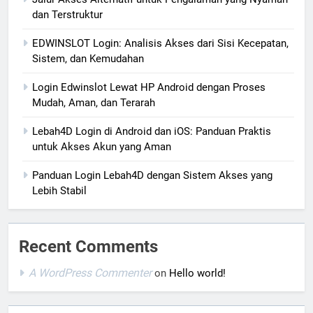
dan Terstruktur
EDWINSLOT Login: Analisis Akses dari Sisi Kecepatan,
Sistem, dan Kemudahan
Login Edwinslot Lewat HP Android dengan Proses
Mudah, Aman, dan Terarah
Lebah4D Login di Android dan iOS: Panduan Praktis
untuk Akses Akun yang Aman
Panduan Login Lebah4D dengan Sistem Akses yang
Lebih Stabil
Recent Comments
A WordPress Commenter
on
Hello world!