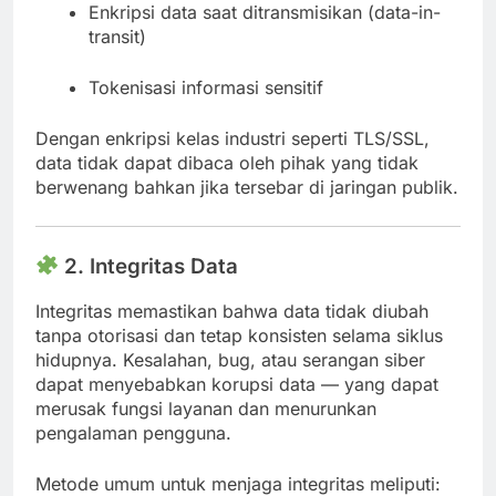
Enkripsi data saat ditransmisikan (data-in-
transit)
Tokenisasi informasi sensitif
Dengan enkripsi kelas industri seperti TLS/SSL,
data tidak dapat dibaca oleh pihak yang tidak
berwenang bahkan jika tersebar di jaringan publik.
2. Integritas Data
Integritas memastikan bahwa data tidak diubah
tanpa otorisasi dan tetap konsisten selama siklus
hidupnya. Kesalahan, bug, atau serangan siber
dapat menyebabkan korupsi data — yang dapat
merusak fungsi layanan dan menurunkan
pengalaman pengguna.
Metode umum untuk menjaga integritas meliputi: