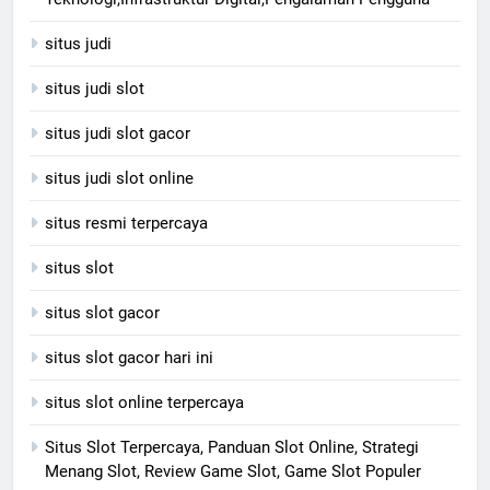
situs judi
situs judi slot
situs judi slot gacor
situs judi slot online
situs resmi terpercaya
situs slot
situs slot gacor
situs slot gacor hari ini
situs slot online terpercaya
Situs Slot Terpercaya, Panduan Slot Online, Strategi
Menang Slot, Review Game Slot, Game Slot Populer