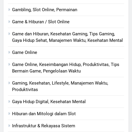
Gambling, Slot Online, Permainan
Game & Hiburan / Slot Online
Game dan Hiburan, Kesehatan Gaming, Tips Gaming,
Gaya Hidup Sehat, Manajemen Waktu, Kesehatan Mental
Game Online
Game Online, Keseimbangan Hidup, Produktivitas, Tips
Bermain Game, Pengelolaan Waktu
Gaming, Kesehatan, Lifestyle, Manajemen Waktu,
Produktivitas
Gaya Hidup Digital, Kesehatan Mental
Hiburan dan Mitologi dalam Slot
Infrastruktur & Rekayasa Sistem