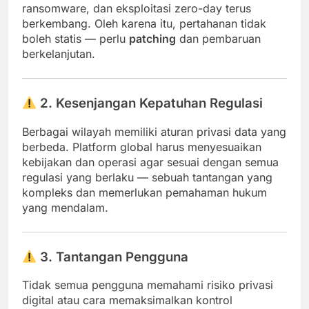
ransomware, dan eksploitasi zero-day terus
berkembang. Oleh karena itu, pertahanan tidak
boleh statis — perlu
patching
dan pembaruan
berkelanjutan.
2. Kesenjangan Kepatuhan Regulasi
Berbagai wilayah memiliki aturan privasi data yang
berbeda. Platform global harus menyesuaikan
kebijakan dan operasi agar sesuai dengan semua
regulasi yang berlaku — sebuah tantangan yang
kompleks dan memerlukan pemahaman hukum
yang mendalam.
3. Tantangan Pengguna
Tidak semua pengguna memahami risiko privasi
digital atau cara memaksimalkan kontrol