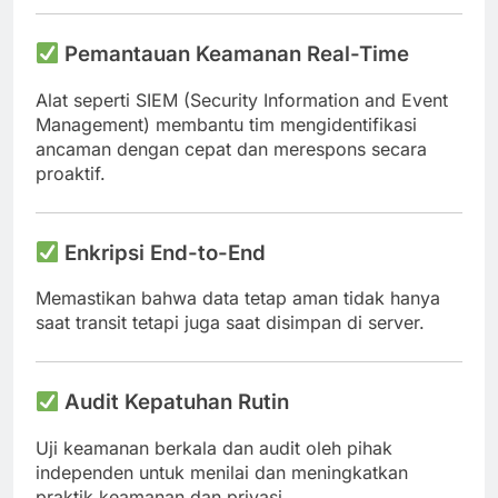
Pemantauan Keamanan Real-Time
Alat seperti SIEM (Security Information and Event
Management) membantu tim mengidentifikasi
ancaman dengan cepat dan merespons secara
proaktif.
Enkripsi End-to-End
Memastikan bahwa data tetap aman tidak hanya
saat transit tetapi juga saat disimpan di server.
Audit Kepatuhan Rutin
Uji keamanan berkala dan audit oleh pihak
independen untuk menilai dan meningkatkan
praktik keamanan dan privasi.