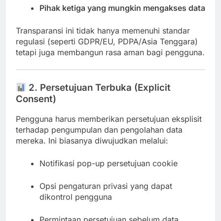
Pihak ketiga yang mungkin mengakses data
Transparansi ini tidak hanya memenuhi standar
regulasi (seperti GDPR/EU, PDPA/Asia Tenggara)
tetapi juga membangun rasa aman bagi pengguna.
2. Persetujuan Terbuka (Explicit
Consent)
Pengguna harus memberikan persetujuan eksplisit
terhadap pengumpulan dan pengolahan data
mereka. Ini biasanya diwujudkan melalui:
Notifikasi pop-up persetujuan cookie
Opsi pengaturan privasi yang dapat
dikontrol pengguna
Permintaan persetujuan sebelum data