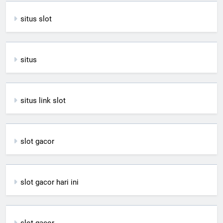
situs slot
situs
situs link slot
slot gacor
slot gacor hari ini