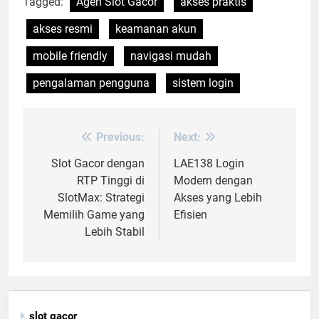
Tagged:
Agen Slot Gacor
akses praktis
akses resmi
keamanan akun
mobile friendly
navigasi mudah
pengalaman pengguna
sistem login
Previous:
Next:
Post
navigation
Slot Gacor dengan
LAE138 Login
RTP Tinggi di
Modern dengan
SlotMax: Strategi
Akses yang Lebih
Memilih Game yang
Efisien
Lebih Stabil
slot gacor