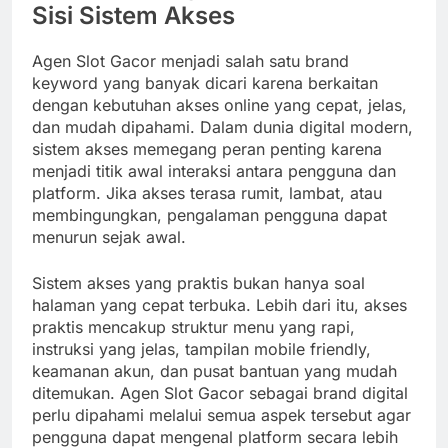
Sisi Sistem Akses
Agen Slot Gacor menjadi salah satu brand
keyword yang banyak dicari karena berkaitan
dengan kebutuhan akses online yang cepat, jelas,
dan mudah dipahami. Dalam dunia digital modern,
sistem akses memegang peran penting karena
menjadi titik awal interaksi antara pengguna dan
platform. Jika akses terasa rumit, lambat, atau
membingungkan, pengalaman pengguna dapat
menurun sejak awal.
Sistem akses yang praktis bukan hanya soal
halaman yang cepat terbuka. Lebih dari itu, akses
praktis mencakup struktur menu yang rapi,
instruksi yang jelas, tampilan mobile friendly,
keamanan akun, dan pusat bantuan yang mudah
ditemukan. Agen Slot Gacor sebagai brand digital
perlu dipahami melalui semua aspek tersebut agar
pengguna dapat mengenal platform secara lebih