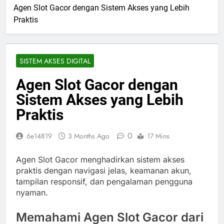
Agen Slot Gacor dengan Sistem Akses yang Lebih
Praktis
SISTEM AKSES DIGITAL
Agen Slot Gacor dengan
Sistem Akses yang Lebih
Praktis
0
6e14819
3 Months Ago
17 Mins
Agen Slot Gacor menghadirkan sistem akses
praktis dengan navigasi jelas, keamanan akun,
tampilan responsif, dan pengalaman pengguna
nyaman.
Memahami Agen Slot Gacor dari