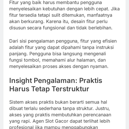
Fitur yang baik harus membantu pengguna
menyelesaikan kebutuhan dengan lebih cepat. Jika
fitur tersedia tetapi sulit ditemukan, manfaatnya
akan berkurang. Karena itu, desain fitur perlu
disusun secara fungsional dan tidak berlebihan.
Dari sisi pengalaman pengguna, fitur yang efisien
adalah fitur yang dapat dipahami tanpa instruksi
panjang. Pengguna bisa langsung mengenali
fungsi tombol, memahami alur halaman, dan
menyelesaikan proses akses dengan nyaman.
Insight Pengalaman: Praktis
Harus Tetap Terstruktur
Sistem akses praktis bukan berarti semua hal
dibuat terlalu sederhana tanpa struktur. Justru,
akses yang praktis membutuhkan perencanaan
yang rapi. Agen Slot Gacor dapat terlihat lebih
profesional jika mampu menggabungkan