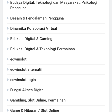
Budaya Digital, Teknologi dan Masyarakat, Psikologi
Pengguna
Desain & Pengalaman Pengguna
Dinamika Kolaborasi Virtual
Edukasi Digital & Gaming
Edukasi Digital & Teknologi Permainan
edwinslot
edwinslot alternatif
edwinslot login
Fungsi Akses Digital
Gambling, Slot Online, Permainan
Game & Hiburan / Slot Online