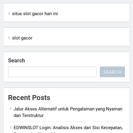
situs slot gacor hari ini
slot gacor
Search
SEARCH
Recent Posts
Jalur Akses Alternatif untuk Pengalaman yang Nyaman
dan Terstruktur
EDWINSLOT Login: Analisis Akses dari Sisi Kecepatan,