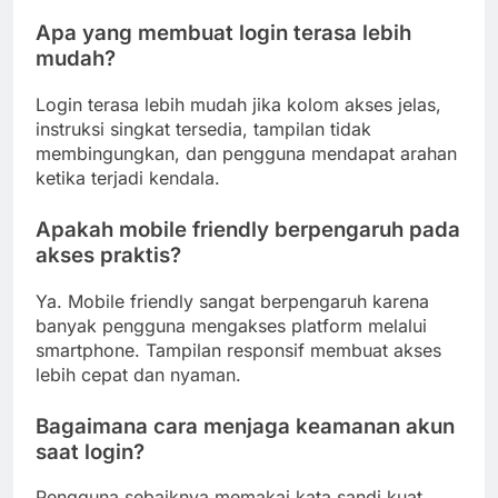
Apa yang membuat login terasa lebih
mudah?
Login terasa lebih mudah jika kolom akses jelas,
instruksi singkat tersedia, tampilan tidak
membingungkan, dan pengguna mendapat arahan
ketika terjadi kendala.
Apakah mobile friendly berpengaruh pada
akses praktis?
Ya. Mobile friendly sangat berpengaruh karena
banyak pengguna mengakses platform melalui
smartphone. Tampilan responsif membuat akses
lebih cepat dan nyaman.
Bagaimana cara menjaga keamanan akun
saat login?
Pengguna sebaiknya memakai kata sandi kuat,