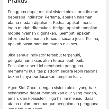
Praktis
Pengguna dapat menilai sistem akses praktis dari
beberapa indikator. Pertama, apakah halaman
utama mudah dipahami. Kedua, apakah menu
login mudah ditemukan. Ketiga, apakah tampilan
mobile nyaman digunakan. Keempat, apakah
informasi keamanan tersedia secara jelas. Kelima,
apakah pusat bantuan mudah diakses.
Jika semua indikator tersebut terpenuhi,
pengalaman akses akan terasa lebih baik.
Penilaian seperti ini membantu pengguna
memahami kualitas platform secara lebih rasional,
bukan hanya berdasarkan tampilan luar.
Agen Slot Gacor dengan sistem akses yang baik
seharusnya dapat memberikan alur yang mudah,
aman, dan konsisten. Tiga hal ini menjadi dasar
utama dalam membangun pengalaman pengguna
yang lebih nyaman.