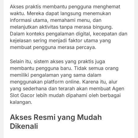
Akses praktis membantu pengguna menghemat
waktu. Mereka dapat langsung menemukan
informasi utama, memahami menu, dan
melanjutkan aktivitas tanpa merasa bingung.
Dalam konteks pengalaman digital, kecepatan dan
kejelasan sering menjadi faktor utama yang
membuat pengguna merasa percaya.
Selain itu, sistem akses yang praktis juga
membantu pengguna baru. Tidak semua orang
memiliki pengalaman yang sama dalam
menggunakan platform online. Karena itu, alur
yang sederhana dan terarah akan membuat Agen
Slot Gacor lebih mudah dipahami oleh berbagai
kalangan.
Akses Resmi yang Mudah
Dikenali