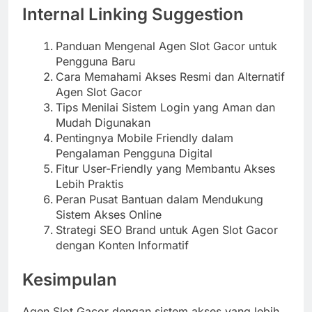
Internal Linking Suggestion
Panduan Mengenal Agen Slot Gacor untuk
Pengguna Baru
Cara Memahami Akses Resmi dan Alternatif
Agen Slot Gacor
Tips Menilai Sistem Login yang Aman dan
Mudah Digunakan
Pentingnya Mobile Friendly dalam
Pengalaman Pengguna Digital
Fitur User-Friendly yang Membantu Akses
Lebih Praktis
Peran Pusat Bantuan dalam Mendukung
Sistem Akses Online
Strategi SEO Brand untuk Agen Slot Gacor
dengan Konten Informatif
Kesimpulan
Agen Slot Gacor dengan sistem akses yang lebih