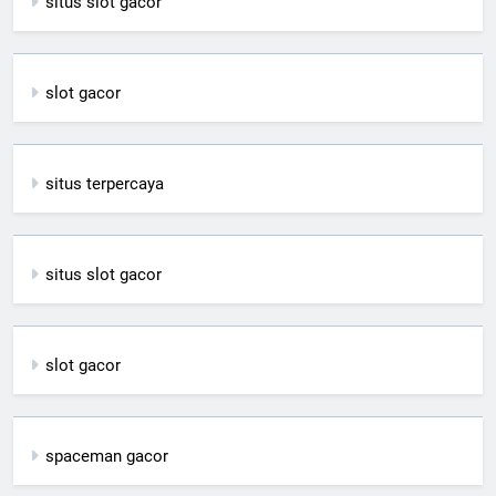
situs slot gacor
slot gacor
situs terpercaya
situs slot gacor
slot gacor
spaceman gacor