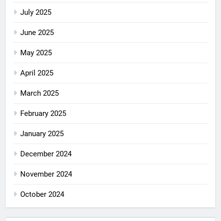
July 2025
June 2025
May 2025
April 2025
March 2025
February 2025
January 2025
December 2024
November 2024
October 2024