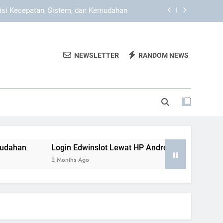
isi Kecepatan, Sistem, dan Kemudahan
ngan Proses Mudah, Aman, dan Terarah
n Praktis untuk Akses Akun yang Aman
NEWSLETTER
RANDOM NEWS
engalaman yang Nyaman dan Terstruktur
tuk Hidup Yang Lebih Bermakna.
isi Kecepatan, Sistem, dan Kemudahan
ngan Proses Mudah, Aman, dan Terarah
n Praktis untuk Akses Akun yang Aman
Login Edwinslot Lewat HP Android dengan Proses Mudah, 
2 Months Ago