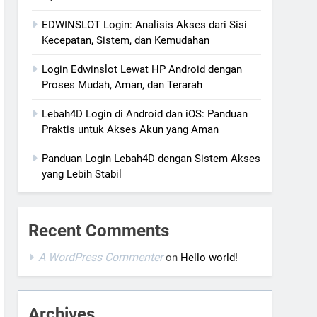
EDWINSLOT Login: Analisis Akses dari Sisi
Kecepatan, Sistem, dan Kemudahan
Login Edwinslot Lewat HP Android dengan
Proses Mudah, Aman, dan Terarah
Lebah4D Login di Android dan iOS: Panduan
Praktis untuk Akses Akun yang Aman
Panduan Login Lebah4D dengan Sistem Akses
yang Lebih Stabil
Recent Comments
A WordPress Commenter
on
Hello world!
Archives