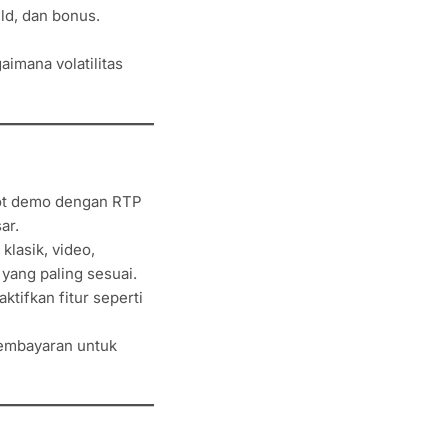
ild, dan bonus.
mana volatilitas
ot demo dengan RTP
ar.
klasik, video,
ang paling sesuai.
ktifkan fitur seperti
embayaran untuk