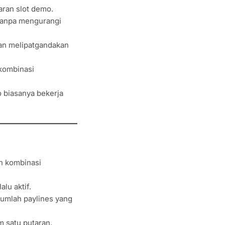
ran slot demo.
tanpa mengurangi
n melipatgandakan
kombinasi
 biasanya bekerja
n kombinasi
lu aktif.
umlah paylines yang
 satu putaran,