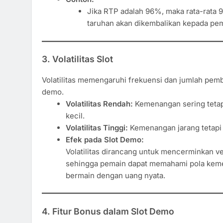
Jika RTP adalah 96%, maka rata-rata 96
taruhan akan dikembalikan kepada pem
3.
Volatilitas Slot
Volatilitas memengaruhi frekuensi dan jumlah pemb
demo.
Volatilitas Rendah:
Kemenangan sering tetap
kecil.
Volatilitas Tinggi:
Kemenangan jarang tetapi 
Efek pada Slot Demo:
Volatilitas dirancang untuk mencerminkan ver
sehingga pemain dapat memahami pola ke
bermain dengan uang nyata.
4.
Fitur Bonus dalam Slot Demo