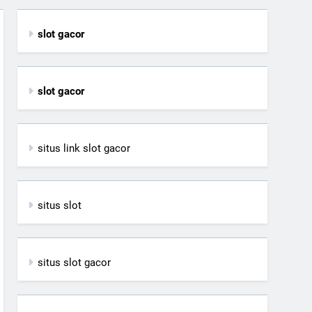
slot gacor
slot gacor
situs link slot gacor
situs slot
situs slot gacor