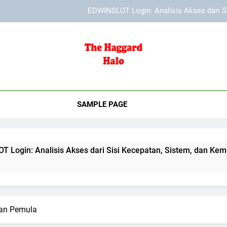
EDWINSLOT Login: Analisis Akses dari S
Login Edwinslot Lewat HP Android de
Lebah4D Login di Android dan iOS: Pandua
 Haggard Halo
Jalur Akses Alternatif untuk P
irasi Hidup Dan Tips Bermanfaat Di The Haggard Halo. Blog Un
EDWINSLOT Login: Analisis Akses dari S
SAMPLE PAGE
Login Edwinslot Lewat HP Android de
Lebah4D Login di Android dan iOS: Pandua
lisis Akses dari Sisi Kecepatan, Sistem, dan Kemudahan
uan Pemula