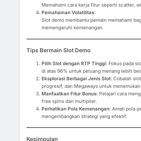
Memahami cara kerja fitur seperti scatter, w
Pemahaman Volatilitas:
Slot demo membantu pemain memahami bagai
memengaruhi kemenangan.
Tips Bermain Slot Demo
Pilih Slot dengan RTP Tinggi:
Fokus pada sl
di atas 96% untuk peluang menang lebih bes
Eksplorasi Berbagai Jenis Slot:
Cobalah slot 
progresif, dan Megaways untuk menemukan y
Manfaatkan Fitur Bonus:
Pelajari cara menga
free spins dan multiplier.
Perhatikan Pola Kemenangan:
Amati pola p
mengembangkan strategi yang efektif.
Kesimpulan