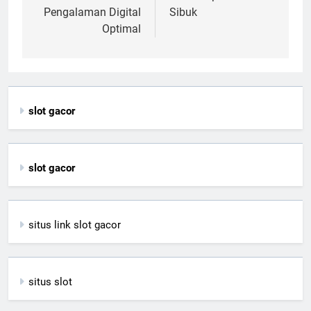
Pengalaman Digital
Sibuk
Optimal
slot gacor
slot gacor
situs link slot gacor
situs slot