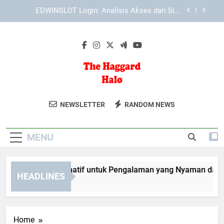
Skip
Login Edwinslot Lewat HP Android dengan
to
Proses Mudah, Aman, dan Terarah
content
Lebah4D Login di Android dan iOS: Panduan
Praktis untuk Akses Akun yang Aman
Jalur Akses Alternatif untuk Pengalaman yang
Nyaman dan Terstruktur
EDWINSLOT Login: Analisis Akses dari Sisi
Kecepatan, Sistem, dan Kemudahan
The Haggard
Baca Inspirasi Hidup Dan Tips
Login Edwinslot Lewat HP Android dengan
NEWSLETTER
RANDOM NEWS
Proses Mudah, Aman, dan Terarah
Halo
Bermanfaat Di The Haggard Halo. Blog
Lebah4D Login di Android dan iOS: Panduan
Untuk Hidup Yang Lebih Bermakna.
Praktis untuk Akses Akun yang Aman
MENU
lur Akses Alternatif untuk Pengalaman yang Nyaman dan Ters
HEADLINES
Weeks Ago
Home