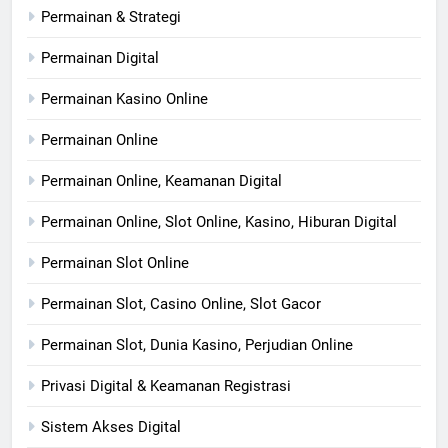
Permainan & Strategi
Permainan Digital
Permainan Kasino Online
Permainan Online
Permainan Online, Keamanan Digital
Permainan Online, Slot Online, Kasino, Hiburan Digital
Permainan Slot Online
Permainan Slot, Casino Online, Slot Gacor
Permainan Slot, Dunia Kasino, Perjudian Online
Privasi Digital & Keamanan Registrasi
Sistem Akses Digital