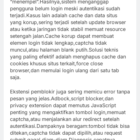
“menempel”.Hasilnya,sistem menganggap
pengguna belum login meski autentikasi sudah
terjadi.Kasus lain adalah cache dan data situs
yang korup,sering terjadi setelah update browser
atau ketika jaringan tidak stabil memuat resource
setengah jalan.Cache korup dapat membuat
elemen login tidak lengkap,captcha tidak
muncul,atau halaman blank putih.Solusi teknis
yang paling efektif adalah menghapus cache dan
cookies khusus situs terkait,force close
browser,dan memulai login ulang dari satu tab
saja.
Ekstensi pemblokir juga sering memicu error tanpa
pesan yang jelas.Adbock,script blocker,dan
privacy extension dapat memutus JavaScript
penting yang mengaktifkan tombol login,memuat
captcha,atau menjalankan alur redirect setelah
autentikasi.Dampaknya beragam:tombol tidak bisa
ditekan,captcha tidak dapat dipilih,atau request
submit gagal diam-diam.Diagnosis cepatnya