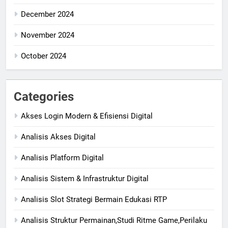
December 2024
November 2024
October 2024
Categories
Akses Login Modern & Efisiensi Digital
Analisis Akses Digital
Analisis Platform Digital
Analisis Sistem & Infrastruktur Digital
Analisis Slot Strategi Bermain Edukasi RTP
Analisis Struktur Permainan,Studi Ritme Game,Perilaku