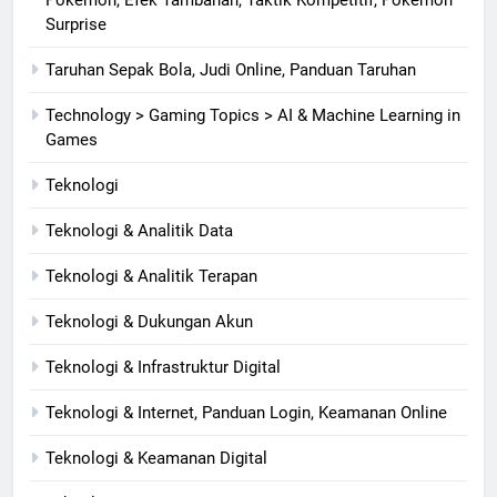
Surprise
Taruhan Sepak Bola, Judi Online, Panduan Taruhan
Technology > Gaming Topics > AI & Machine Learning in
Games
Teknologi
Teknologi & Analitik Data
Teknologi & Analitik Terapan
Teknologi & Dukungan Akun
Teknologi & Infrastruktur Digital
Teknologi & Internet, Panduan Login, Keamanan Online
Teknologi & Keamanan Digital