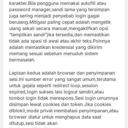
karakter.Bila pengguna memakai autofill atau
password manager,sandi lama yang tersimpan
juga sering menjadi penyebab login gagal
berulang.Mitigasi paling cepat adalah mengetik
ulang sekali secara manual,mengaktifkan opsi
“tampilkan sandi”jika tersedia,dan memastikan
tidak ada spasi di awal atau akhir teks.Poinnya
adalah memastikan kredensial yang dikirim
memang sesuai sebelum menuduh sistem
bermasalah.
Lapisan kedua adalah browser dan penyimpanan
sesi.Ini sumber error yang sangat umum,terutama
untuk gejala seperti redirect loop,session
expired,login sukses lalu logout sendiri,atau
tombol login tidak merespons.Sesi login umumnya
disimpan lewat cookies dan token.Jika cookies
diblokir,mode privat membatasi penyimpanan,atau
browser diatur untuk menghapus data saat
ditutup,sesi tidak akan