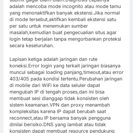
adalah mencoba mode incognito atau mode tamu
yang menonaktifkan banyak ekstensi.Jika normal
di mode tersebut,aktifkan kembali ekstensi satu
per satu untuk menemukan sumber
masalah,kemudian buat pengecualian situs agar
login tetap berjalan tanpa mengorbankan proteksi
secara keseluruhan.
Lapisan ketiga adalah jaringan dan rute
koneksi.Error login yang terkait jaringan biasanya
muncul sebagai loading panjang,timeout,atau error
403/405 pada kondisi tertentu.Perubahan jaringan
di mobile dari WiFi ke data seluler dapat
mengubah IP di tengah proses,dan ini bisa
membuat sesi dianggap tidak konsisten oleh
sistem keamanan.VPN dan proxy menambah
kompleksitas karena IP dapat berubah saat
reconnect,atau IP bersama banyak pengguna
dinilai berisiko.DNS yang lambat atau tidak
konsisten dapat membuat resource pendukung