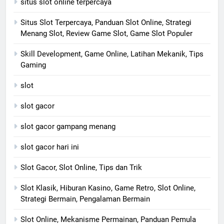
situs slot online terpercaya
Situs Slot Terpercaya, Panduan Slot Online, Strategi
Menang Slot, Review Game Slot, Game Slot Populer
Skill Development, Game Online, Latihan Mekanik, Tips
Gaming
slot
slot gacor
slot gacor gampang menang
slot gacor hari ini
Slot Gacor, Slot Online, Tips dan Trik
Slot Klasik, Hiburan Kasino, Game Retro, Slot Online,
Strategi Bermain, Pengalaman Bermain
Slot Online, Mekanisme Permainan, Panduan Pemula