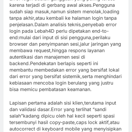
karena terjadi di gerbang awal akses.Pengguna
sudah siap masuk,namun sistem menolak,loading
tanpa akhir,atau kembali ke halaman login tanpa
penjelasan.Dalam analisis teknis,penyebab error
login pada Lebah4D perlu dipetakan end-to-
end:mulai dari input di sisi pengguna,perilaku
browser dan penyimpanan sesi,jalur jaringan yang
membawa request,hingga respons layanan
autentikasi dan manajemen sesi di
backend.Pendekatan berlapis seperti ini
membantu membedakan error yang bersifat lokal
dari error yang bersifat sistemik,serta menghindari
kebiasaan mencoba login berulang yang justru
bisa memicu pembatasan keamanan.
Lapisan pertama adalah sisi klien,terutama input
dan validasi dasar.Error yang terlihat “sandi
salah”kadang dipicu oleh hal kecil seperti spasi
tersembunyi hasil copy-paste,caps lock aktif,atau
autocorrect di keyboard mobile yang menyisipkan