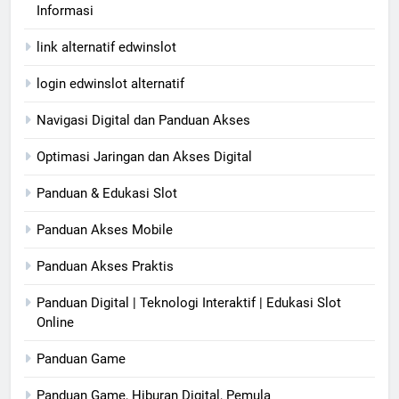
Informasi
link alternatif edwinslot
login edwinslot alternatif
Navigasi Digital dan Panduan Akses
Optimasi Jaringan dan Akses Digital
Panduan & Edukasi Slot
Panduan Akses Mobile
Panduan Akses Praktis
Panduan Digital | Teknologi Interaktif | Edukasi Slot
Online
Panduan Game
Panduan Game, Hiburan Digital, Pemula