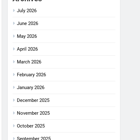
July 2026
June 2026
May 2026
April 2026
March 2026
February 2026
January 2026
December 2025
November 2025
October 2025
September 2025