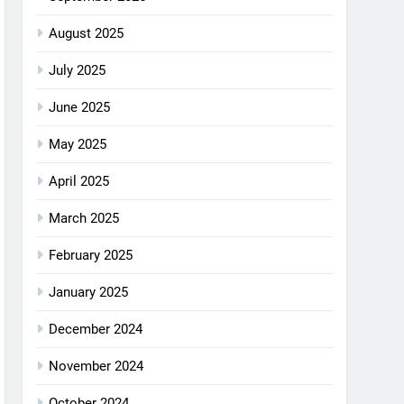
August 2025
July 2025
June 2025
May 2025
April 2025
March 2025
February 2025
January 2025
December 2024
November 2024
October 2024