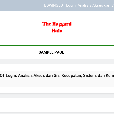
EDWINSLOT Login: Analisis Akses dari S
Login Edwinslot Lewat HP Android de
Lebah4D Login di Android dan iOS: Pandua
 Haggard Halo
Jalur Akses Alternatif untuk P
irasi Hidup Dan Tips Bermanfaat Di The Haggard Halo. Blog Un
EDWINSLOT Login: Analisis Akses dari S
SAMPLE PAGE
Login Edwinslot Lewat HP Android de
Lebah4D Login di Android dan iOS: Pandua
lisis Akses dari Sisi Kecepatan, Sistem, dan Kemudahan