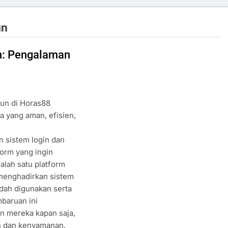
un
n: Pengalaman
kun di Horas88
 yang aman, efisien,
n sistem login dan
form yang ingin
alah satu platform
 menghadirkan sistem
dah digunakan serta
baruan ini
n mereka kapan saja,
n dan kenyamanan.