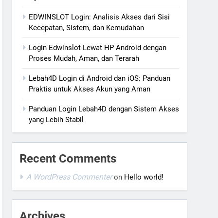
EDWINSLOT Login: Analisis Akses dari Sisi
Kecepatan, Sistem, dan Kemudahan
Login Edwinslot Lewat HP Android dengan
Proses Mudah, Aman, dan Terarah
Lebah4D Login di Android dan iOS: Panduan
Praktis untuk Akses Akun yang Aman
Panduan Login Lebah4D dengan Sistem Akses
yang Lebih Stabil
Recent Comments
A WordPress Commenter
on
Hello world!
Archives