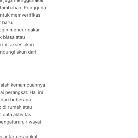
ini juga menggunakan
 tambahan. Pengguna
ntuk memverifikasi
t baru.
login mencurigakan
k biasa atau
 ini, akses akan
indungi akun dari
 adalah kemampuannya
i perangkat. Hal ini
dari beberapa
p di rumah atau
 data aktivitas
pengaturan, riwayat
s antar perangkat.