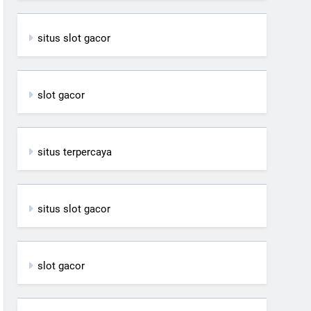
situs slot gacor
slot gacor
situs terpercaya
situs slot gacor
slot gacor