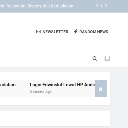
isi Kecepatan, Sistem, dan Kemudahan
ngan Proses Mudah, Aman, dan Terarah
n Praktis untuk Akses Akun yang Aman
NEWSLETTER
RANDOM NEWS
engalaman yang Nyaman dan Terstruktur
tuk Hidup Yang Lebih Bermakna.
isi Kecepatan, Sistem, dan Kemudahan
ngan Proses Mudah, Aman, dan Terarah
n Praktis untuk Akses Akun yang Aman
Login Edwinslot Lewat HP Android dengan Proses Mudah, A
2 Months Ago