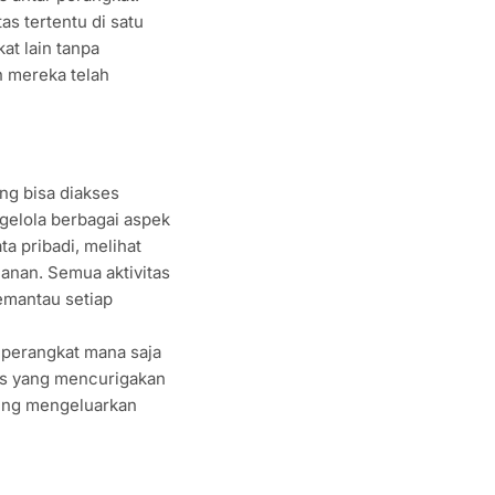
as tertentu di satu
at lain tanpa
n mereka telah
ng bisa diakses
ngelola berbagai aspek
a pribadi, melihat
manan. Semua aktivitas
emantau setiap
 perangkat mana saja
tas yang mencurigakan
sung mengeluarkan
a