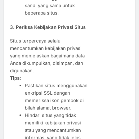
sandi yang sama untuk
beberapa situs.
3.
Periksa Kebijakan Privasi Situs
Situs terpercaya selalu
mencantumkan kebijakan privasi
yang menjelaskan bagaimana data
Anda dikumpulkan, disimpan, dan
digunakan.
Tips:
Pastikan situs menggunakan
enkripsi SSL dengan
memeriksa ikon gembok di
bilah alamat browser.
Hindari situs yang tidak
memiliki kebijakan privasi
atau yang mencantumkan
informasi yang tidak jelas.