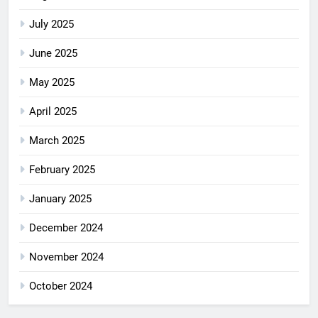
July 2025
June 2025
May 2025
April 2025
March 2025
February 2025
January 2025
December 2024
November 2024
October 2024