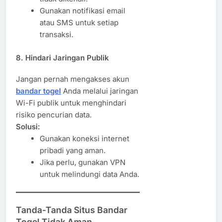
Gunakan notifikasi email
atau SMS untuk setiap
transaksi.
8.
Hindari Jaringan Publik
Jangan pernah mengakses akun
bandar togel
Anda melalui jaringan
Wi-Fi publik untuk menghindari
risiko pencurian data.
Solusi:
Gunakan koneksi internet
pribadi yang aman.
Jika perlu, gunakan VPN
untuk melindungi data Anda.
Tanda-Tanda Situs Bandar
Togel Tidak Aman