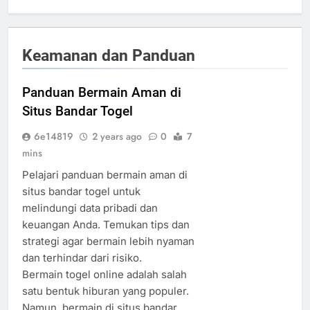
Keamanan dan Panduan
Panduan Bermain Aman di
Situs Bandar Togel
6e14819
2 years ago
0
7
mins
Pelajari panduan bermain aman di
situs bandar togel untuk
melindungi data pribadi dan
keuangan Anda. Temukan tips dan
strategi agar bermain lebih nyaman
dan terhindar dari risiko.
Bermain togel online adalah salah
satu bentuk hiburan yang populer.
Namun, bermain di situs bandar