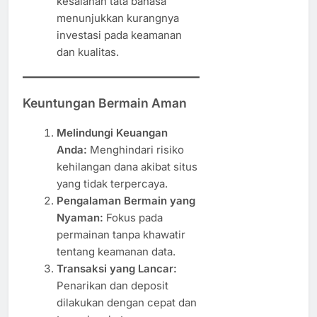
kesalahan tata bahasa
menunjukkan kurangnya
investasi pada keamanan
dan kualitas.
Keuntungan Bermain Aman
Melindungi Keuangan
Anda:
Menghindari risiko
kehilangan dana akibat situs
yang tidak terpercaya.
Pengalaman Bermain yang
Nyaman:
Fokus pada
permainan tanpa khawatir
tentang keamanan data.
Transaksi yang Lancar:
Penarikan dan deposit
dilakukan dengan cepat dan