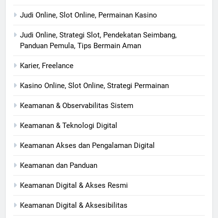
Judi Online, Slot Online, Permainan Kasino
Judi Online, Strategi Slot, Pendekatan Seimbang,
Panduan Pemula, Tips Bermain Aman
Karier, Freelance
Kasino Online, Slot Online, Strategi Permainan
Keamanan & Observabilitas Sistem
Keamanan & Teknologi Digital
Keamanan Akses dan Pengalaman Digital
Keamanan dan Panduan
Keamanan Digital & Akses Resmi
Keamanan Digital & Aksesibilitas