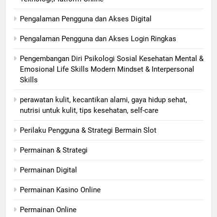
Pengalaman Pengguna dan Akses Digital
Pengalaman Pengguna dan Akses Login Ringkas
Pengembangan Diri Psikologi Sosial Kesehatan Mental &
Emosional Life Skills Modern Mindset & Interpersonal
Skills
perawatan kulit, kecantikan alami, gaya hidup sehat,
nutrisi untuk kulit, tips kesehatan, self-care
Perilaku Pengguna & Strategi Bermain Slot
Permainan & Strategi
Permainan Digital
Permainan Kasino Online
Permainan Online