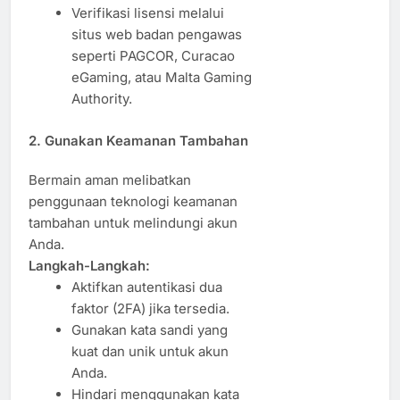
Verifikasi lisensi melalui
situs web badan pengawas
seperti PAGCOR, Curacao
eGaming, atau Malta Gaming
Authority.
2.
Gunakan Keamanan Tambahan
Bermain aman melibatkan
penggunaan teknologi keamanan
tambahan untuk melindungi akun
Anda.
Langkah-Langkah:
Aktifkan autentikasi dua
faktor (2FA) jika tersedia.
Gunakan kata sandi yang
kuat dan unik untuk akun
Anda.
Hindari menggunakan kata