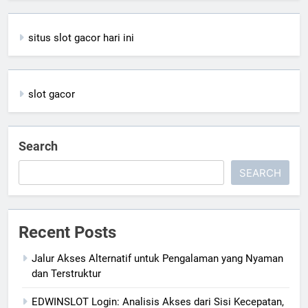
situs slot gacor hari ini
slot gacor
Search
SEARCH
Recent Posts
Jalur Akses Alternatif untuk Pengalaman yang Nyaman
dan Terstruktur
EDWINSLOT Login: Analisis Akses dari Sisi Kecepatan,