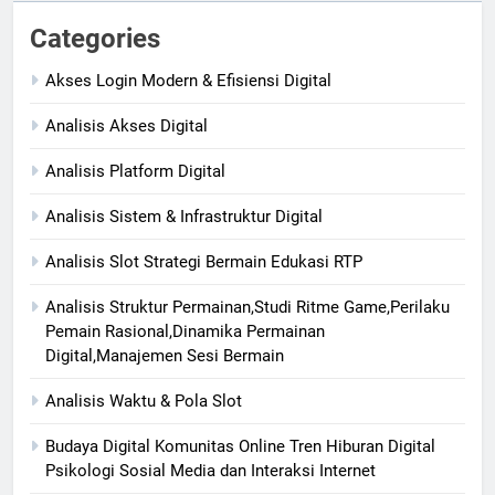
Categories
Akses Login Modern & Efisiensi Digital
Analisis Akses Digital
Analisis Platform Digital
Analisis Sistem & Infrastruktur Digital
Analisis Slot Strategi Bermain Edukasi RTP
Analisis Struktur Permainan,Studi Ritme Game,Perilaku
Pemain Rasional,Dinamika Permainan
Digital,Manajemen Sesi Bermain
Analisis Waktu & Pola Slot
Budaya Digital Komunitas Online Tren Hiburan Digital
Psikologi Sosial Media dan Interaksi Internet