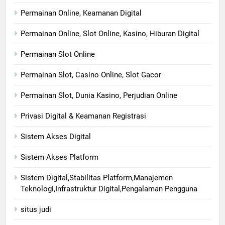
Permainan Online, Keamanan Digital
Permainan Online, Slot Online, Kasino, Hiburan Digital
Permainan Slot Online
Permainan Slot, Casino Online, Slot Gacor
Permainan Slot, Dunia Kasino, Perjudian Online
Privasi Digital & Keamanan Registrasi
Sistem Akses Digital
Sistem Akses Platform
Sistem Digital,Stabilitas Platform,Manajemen
Teknologi,Infrastruktur Digital,Pengalaman Pengguna
situs judi