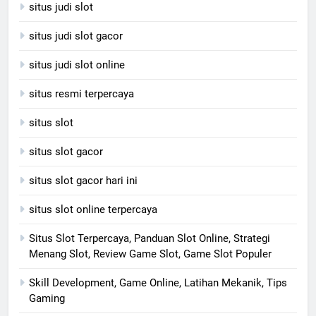
situs judi slot
situs judi slot gacor
situs judi slot online
situs resmi terpercaya
situs slot
situs slot gacor
situs slot gacor hari ini
situs slot online terpercaya
Situs Slot Terpercaya, Panduan Slot Online, Strategi
Menang Slot, Review Game Slot, Game Slot Populer
Skill Development, Game Online, Latihan Mekanik, Tips
Gaming