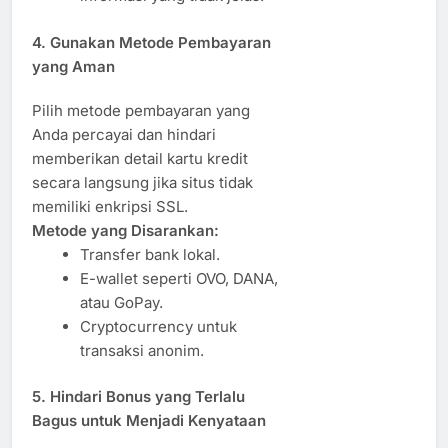
4.
Gunakan Metode Pembayaran
yang Aman
Pilih metode pembayaran yang
Anda percayai dan hindari
memberikan detail kartu kredit
secara langsung jika situs tidak
memiliki enkripsi SSL.
Metode yang Disarankan:
Transfer bank lokal.
E-wallet seperti OVO, DANA,
atau GoPay.
Cryptocurrency untuk
transaksi anonim.
5.
Hindari Bonus yang Terlalu
Bagus untuk Menjadi Kenyataan