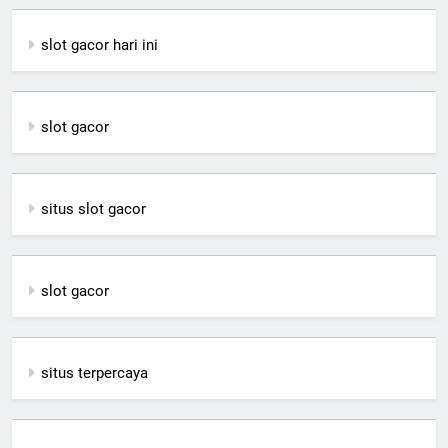
slot gacor hari ini
slot gacor
situs slot gacor
slot gacor
situs terpercaya