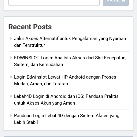
SEARCH
Recent Posts
Jalur Akses Alternatif untuk Pengalaman yang Nyaman
dan Terstruktur
EDWINSLOT Login: Analisis Akses dari Sisi Kecepatan,
Sistem, dan Kemudahan
Login Edwinslot Lewat HP Android dengan Proses
Mudah, Aman, dan Terarah
Lebah4D Login di Android dan iOS: Panduan Praktis
untuk Akses Akun yang Aman
Panduan Login Lebah4D dengan Sistem Akses yang
Lebih Stabil