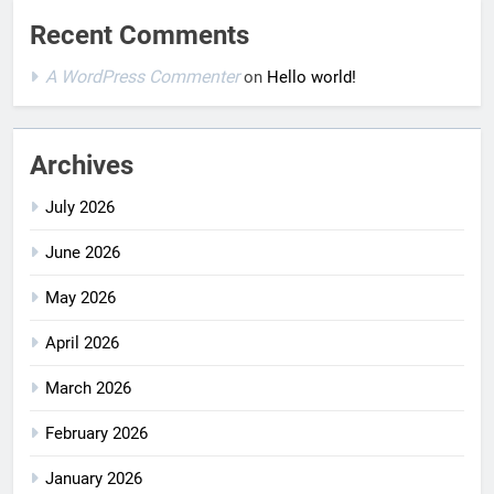
Recent Comments
A WordPress Commenter
on
Hello world!
Archives
July 2026
June 2026
May 2026
April 2026
March 2026
February 2026
January 2026