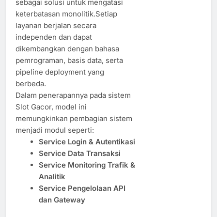
sebagai solusi untuk mengatasi
keterbatasan monolitik.Setiap
layanan berjalan secara
independen dan dapat
dikembangkan dengan bahasa
pemrograman, basis data, serta
pipeline deployment yang
berbeda.
Dalam penerapannya pada sistem
Slot Gacor, model ini
memungkinkan pembagian sistem
menjadi modul seperti:
Service Login & Autentikasi
Service Data Transaksi
Service Monitoring Trafik &
Analitik
Service Pengelolaan API
dan Gateway