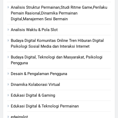
Analisis Struktur Permainan,Studi Ritme Game,Perilaku
Pemain Rasional,Dinamika Permainan
Digital,Manajemen Sesi Bermain
Analisis Waktu & Pola Slot
Budaya Digital Komunitas Online Tren Hiburan Digital
Psikologi Sosial Media dan Interaksi Internet
Budaya Digital, Teknologi dan Masyarakat, Psikologi
Pengguna
Desain & Pengalaman Pengguna
Dinamika Kolaborasi Virtual
Edukasi Digital & Gaming
Edukasi Digital & Teknologi Permainan
edwinslot