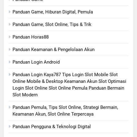
Panduan Game, Hiburan Digital, Pemula
Panduan Game, Slot Online, Tips & Trik
Panduan Horas88
Panduan Keamanan & Pengelolaan Akun
Panduan Login Android
Panduan Login Kaya787 Tips Login Slot Mobile Slot
Online Mobile & Desktop Keamanan Akun Slot Optimasi
Login Slot Online Slot Online Pemula Panduan Bermain
Slot Modern
Panduan Pemula, Tips Slot Online, Strategi Bermain,
Keamanan Akun, Slot Online Terpercaya
Panduan Pengguna & Teknologi Digital