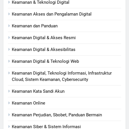
Keamanan & Teknologi Digital
Keamanan Akses dan Pengalaman Digital
Keamanan dan Panduan
Keamanan Digital & Akses Resmi
Keamanan Digital & Aksesibilitas
Keamanan Digital & Teknologi Web
Keamanan Digital, Teknologi Informasi, Infrastruktur
Cloud, Sistem Keamanan, Cybersecurity
Keamanan Kata Sandi Akun
Keamanan Online
Keamanan Perjudian, Sbobet, Panduan Bermain
Keamanan Siber & Sistem Informasi