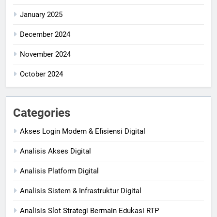
January 2025
December 2024
November 2024
October 2024
Categories
Akses Login Modern & Efisiensi Digital
Analisis Akses Digital
Analisis Platform Digital
Analisis Sistem & Infrastruktur Digital
Analisis Slot Strategi Bermain Edukasi RTP