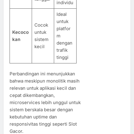
individu
Ideal
untuk
Cocok
platfor
Kecoco
untuk
m
kan
sistem
dengan
kecil
trafik
tinggi
Perbandingan ini menunjukkan
bahwa meskipun monolitik masih
relevan untuk aplikasi kecil dan
cepat dikembangkan,
microservices lebih unggul untuk
sistem berskala besar dengan
kebutuhan uptime dan
responsivitas tinggi seperti Slot
Gacor.