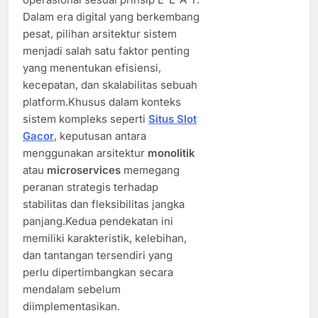
Dalam era digital yang berkembang
pesat, pilihan arsitektur sistem
menjadi salah satu faktor penting
yang menentukan efisiensi,
kecepatan, dan skalabilitas sebuah
platform.Khusus dalam konteks
sistem kompleks seperti
Situs Slot
Gacor
, keputusan antara
menggunakan arsitektur
monolitik
atau
microservices
memegang
peranan strategis terhadap
stabilitas dan fleksibilitas jangka
panjang.Kedua pendekatan ini
memiliki karakteristik, kelebihan,
dan tantangan tersendiri yang
perlu dipertimbangkan secara
mendalam sebelum
diimplementasikan.