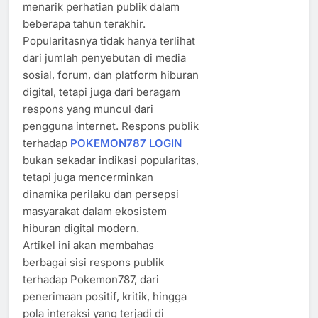
menarik perhatian publik dalam
beberapa tahun terakhir.
Popularitasnya tidak hanya terlihat
dari jumlah penyebutan di media
sosial, forum, dan platform hiburan
digital, tetapi juga dari beragam
respons yang muncul dari
pengguna internet. Respons publik
terhadap
POKEMON787 LOGIN
bukan sekadar indikasi popularitas,
tetapi juga mencerminkan
dinamika perilaku dan persepsi
masyarakat dalam ekosistem
hiburan digital modern.
Artikel ini akan membahas
berbagai sisi respons publik
terhadap Pokemon787, dari
penerimaan positif, kritik, hingga
pola interaksi yang terjadi di