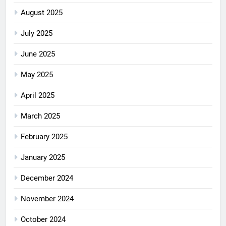
August 2025
July 2025
June 2025
May 2025
April 2025
March 2025
February 2025
January 2025
December 2024
November 2024
October 2024