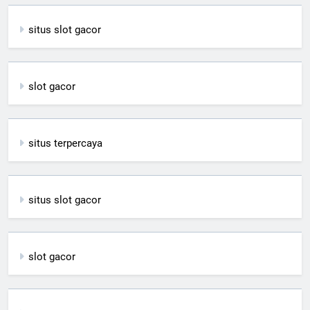
situs slot gacor
slot gacor
situs terpercaya
situs slot gacor
slot gacor