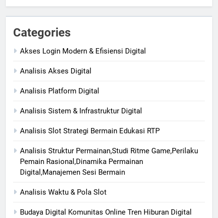
Categories
Akses Login Modern & Efisiensi Digital
Analisis Akses Digital
Analisis Platform Digital
Analisis Sistem & Infrastruktur Digital
Analisis Slot Strategi Bermain Edukasi RTP
Analisis Struktur Permainan,Studi Ritme Game,Perilaku
Pemain Rasional,Dinamika Permainan
Digital,Manajemen Sesi Bermain
Analisis Waktu & Pola Slot
Budaya Digital Komunitas Online Tren Hiburan Digital