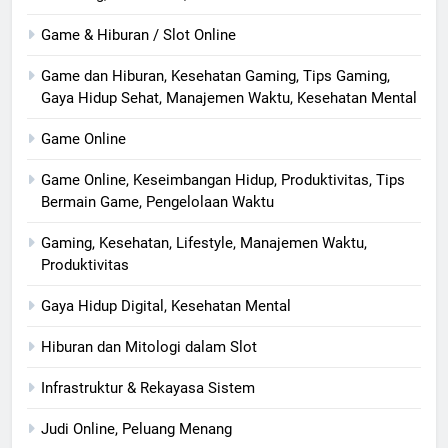
Game & Hiburan / Slot Online
Game dan Hiburan, Kesehatan Gaming, Tips Gaming,
Gaya Hidup Sehat, Manajemen Waktu, Kesehatan Mental
Game Online
Game Online, Keseimbangan Hidup, Produktivitas, Tips
Bermain Game, Pengelolaan Waktu
Gaming, Kesehatan, Lifestyle, Manajemen Waktu,
Produktivitas
Gaya Hidup Digital, Kesehatan Mental
Hiburan dan Mitologi dalam Slot
Infrastruktur & Rekayasa Sistem
Judi Online, Peluang Menang