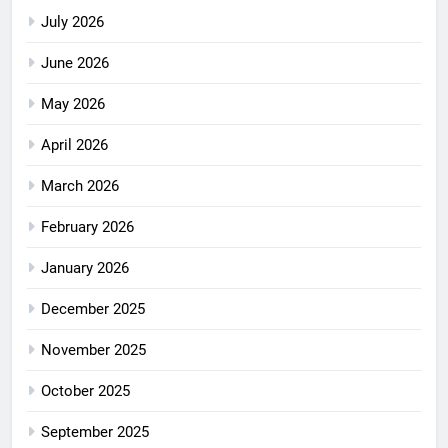
July 2026
June 2026
May 2026
April 2026
March 2026
February 2026
January 2026
December 2025
November 2025
October 2025
September 2025