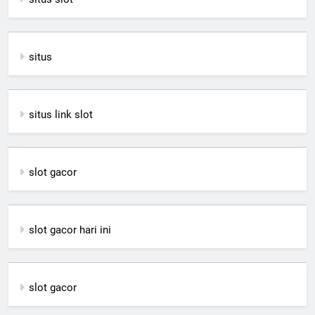
situs
situs link slot
slot gacor
slot gacor hari ini
slot gacor