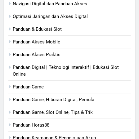
Navigasi Digital dan Panduan Akses
Optimasi Jaringan dan Akses Digital
Panduan & Edukasi Slot
Panduan Akses Mobile
Panduan Akses Praktis
Panduan Digital | Teknologi Interaktif | Edukasi Slot
Online
Panduan Game
Panduan Game, Hiburan Digital, Pemula
Panduan Game, Slot Online, Tips & Trik
Panduan Horas88
Panduan Keamanan & Pengelolaan Akun