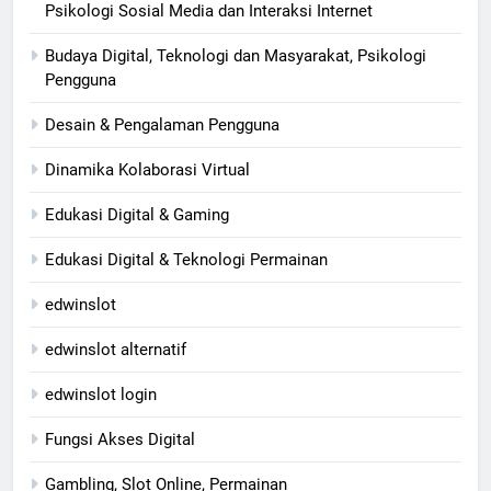
Psikologi Sosial Media dan Interaksi Internet
Budaya Digital, Teknologi dan Masyarakat, Psikologi
Pengguna
Desain & Pengalaman Pengguna
Dinamika Kolaborasi Virtual
Edukasi Digital & Gaming
Edukasi Digital & Teknologi Permainan
edwinslot
edwinslot alternatif
edwinslot login
Fungsi Akses Digital
Gambling, Slot Online, Permainan