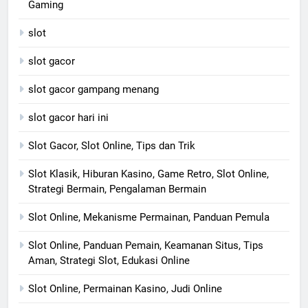
Gaming
slot
slot gacor
slot gacor gampang menang
slot gacor hari ini
Slot Gacor, Slot Online, Tips dan Trik
Slot Klasik, Hiburan Kasino, Game Retro, Slot Online,
Strategi Bermain, Pengalaman Bermain
Slot Online, Mekanisme Permainan, Panduan Pemula
Slot Online, Panduan Pemain, Keamanan Situs, Tips
Aman, Strategi Slot, Edukasi Online
Slot Online, Permainan Kasino, Judi Online