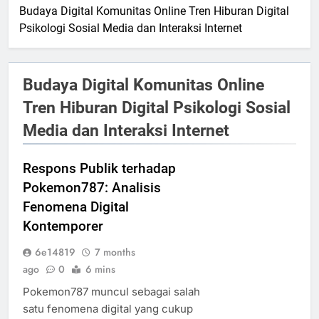
Budaya Digital Komunitas Online Tren Hiburan Digital
Psikologi Sosial Media dan Interaksi Internet
Budaya Digital Komunitas Online
Tren Hiburan Digital Psikologi Sosial
Media dan Interaksi Internet
Respons Publik terhadap
Pokemon787: Analisis
Fenomena Digital
Kontemporer
6e14819
7 months
ago
0
6 mins
Pokemon787 muncul sebagai salah
satu fenomena digital yang cukup