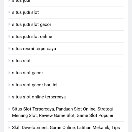
situs judi
situs judi slot
situs judi slot gacor
situs judi slot online
situs resmi terpercaya
situs slot
situs slot gacor
situs slot gacor hari ini
situs slot online terpercaya
Situs Slot Terpercaya, Panduan Slot Online, Strategi
Menang Slot, Review Game Slot, Game Slot Populer
Skill Development, Game Online, Latihan Mekanik, Tips