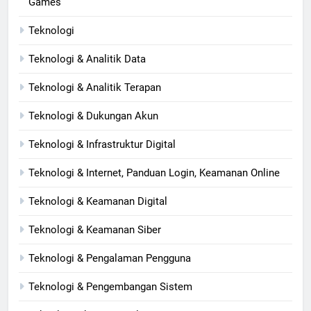
Games
Teknologi
Teknologi & Analitik Data
Teknologi & Analitik Terapan
Teknologi & Dukungan Akun
Teknologi & Infrastruktur Digital
Teknologi & Internet, Panduan Login, Keamanan Online
Teknologi & Keamanan Digital
Teknologi & Keamanan Siber
Teknologi & Pengalaman Pengguna
Teknologi & Pengembangan Sistem