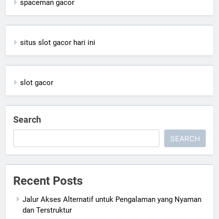
spaceman gacor
situs slot gacor hari ini
slot gacor
Search
SEARCH
Recent Posts
Jalur Akses Alternatif untuk Pengalaman yang Nyaman
dan Terstruktur