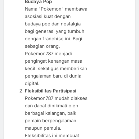
Budaya Pop
Nama “Pokemon” membawa
asosiasi kuat dengan
budaya pop dan nostalgia
bagi generasi yang tumbuh
dengan franchise ini. Bagi
sebagian orang,
Pokemon787 menjadi
pengingat kenangan masa
kecil, sekaligus memberikan
pengalaman baru di dunia
digital.
Fleksibilitas Partisipasi
Pokemon787 mudah diakses
dan dapat dinikmati oleh
berbagai kalangan, baik
pemain berpengalaman
maupun pemula.
Fleksibilitas ini membuat