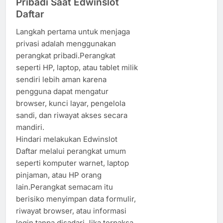
Pribadi Saat Edwinslot
Daftar
Langkah pertama untuk menjaga
privasi adalah menggunakan
perangkat pribadi.Perangkat
seperti HP, laptop, atau tablet milik
sendiri lebih aman karena
pengguna dapat mengatur
browser, kunci layar, pengelola
sandi, dan riwayat akses secara
mandiri.
Hindari melakukan Edwinslot
Daftar melalui perangkat umum
seperti komputer warnet, laptop
pinjaman, atau HP orang
lain.Perangkat semacam itu
berisiko menyimpan data formulir,
riwayat browser, atau informasi
login tanpa disadari.Jika terpaksa