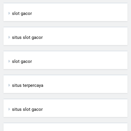
slot gacor
situs slot gacor
slot gacor
situs terpercaya
situs slot gacor