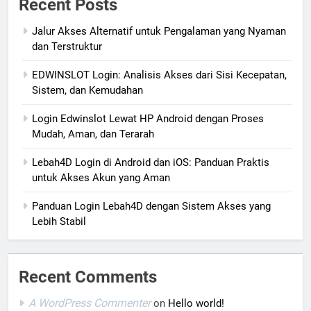
Recent Posts
Jalur Akses Alternatif untuk Pengalaman yang Nyaman
dan Terstruktur
EDWINSLOT Login: Analisis Akses dari Sisi Kecepatan,
Sistem, dan Kemudahan
Login Edwinslot Lewat HP Android dengan Proses
Mudah, Aman, dan Terarah
Lebah4D Login di Android dan iOS: Panduan Praktis
untuk Akses Akun yang Aman
Panduan Login Lebah4D dengan Sistem Akses yang
Lebih Stabil
Recent Comments
A WordPress Commenter
on
Hello world!