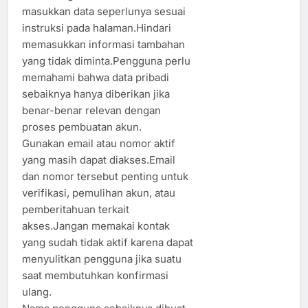
masukkan data seperlunya sesuai
instruksi pada halaman.Hindari
memasukkan informasi tambahan
yang tidak diminta.Pengguna perlu
memahami bahwa data pribadi
sebaiknya hanya diberikan jika
benar-benar relevan dengan
proses pembuatan akun.
Gunakan email atau nomor aktif
yang masih dapat diakses.Email
dan nomor tersebut penting untuk
verifikasi, pemulihan akun, atau
pemberitahuan terkait
akses.Jangan memakai kontak
yang sudah tidak aktif karena dapat
menyulitkan pengguna jika suatu
saat membutuhkan konfirmasi
ulang.