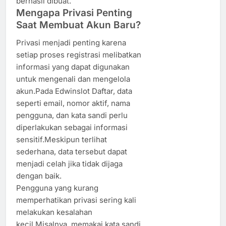
berhasil dibuat.
Mengapa Privasi Penting
Saat Membuat Akun Baru?
Privasi menjadi penting karena
setiap proses registrasi melibatkan
informasi yang dapat digunakan
untuk mengenali dan mengelola
akun.Pada Edwinslot Daftar, data
seperti email, nomor aktif, nama
pengguna, dan kata sandi perlu
diperlakukan sebagai informasi
sensitif.Meskipun terlihat
sederhana, data tersebut dapat
menjadi celah jika tidak dijaga
dengan baik.
Pengguna yang kurang
memperhatikan privasi sering kali
melakukan kesalahan
kecil.Misalnya, memakai kata sandi