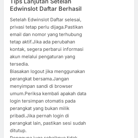
Tips Lanjutan Setelah
Edwinslot Daftar Berhasil
Setelah Edwinslot Daftar selesai,
privasi tetap perlu dijaga.Pastikan
email dan nomor yang terhubung
tetap aktif.Jika ada perubahan
kontak, segera perbarui informasi
akun melalui pengaturan yang
tersedia.
Biasakan logout jika menggunakan
perangkat bersama.Jangan
menyimpan sandi di browser
umum.Periksa kembali apakah data
login tersimpan otomatis pada
perangkat yang bukan milik
pribadi.Jika pernah login di
perangkat lain, pastikan sesi sudah
ditutup.
Pengguna juga sebaiknya tidak