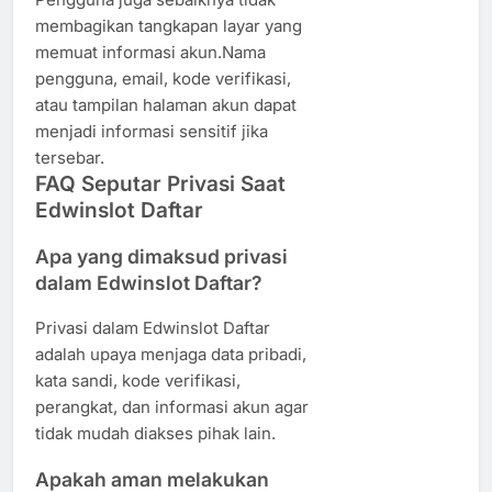
membagikan tangkapan layar yang
memuat informasi akun.Nama
pengguna, email, kode verifikasi,
atau tampilan halaman akun dapat
menjadi informasi sensitif jika
tersebar.
FAQ Seputar Privasi Saat
Edwinslot Daftar
Apa yang dimaksud privasi
dalam Edwinslot Daftar?
Privasi dalam Edwinslot Daftar
adalah upaya menjaga data pribadi,
kata sandi, kode verifikasi,
perangkat, dan informasi akun agar
tidak mudah diakses pihak lain.
Apakah aman melakukan