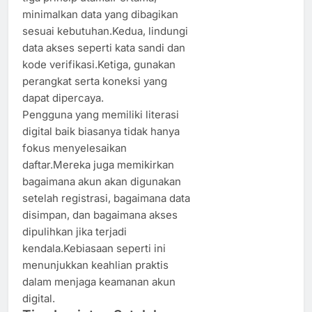
minimalkan data yang dibagikan
sesuai kebutuhan.Kedua, lindungi
data akses seperti kata sandi dan
kode verifikasi.Ketiga, gunakan
perangkat serta koneksi yang
dapat dipercaya.
Pengguna yang memiliki literasi
digital baik biasanya tidak hanya
fokus menyelesaikan
daftar.Mereka juga memikirkan
bagaimana akun akan digunakan
setelah registrasi, bagaimana data
disimpan, dan bagaimana akses
dipulihkan jika terjadi
kendala.Kebiasaan seperti ini
menunjukkan keahlian praktis
dalam menjaga keamanan akun
digital.