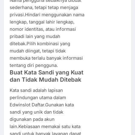
Nama pengguna sebaiknya dibuat
sederhana, tetapi tetap menjaga
privasi.Hindari menggunakan nama
lengkap, tanggal lahir lengkap,
nomor identitas, atau informasi
pribadi lain yang mudah
ditebak.Pilih kombinasi yang
mudah diingat, tetapi tidak
membuka terlalu banyak informasi
tentang diri pengguna.
Buat Kata Sandi yang Kuat
dan Tidak Mudah Ditebak
Kata sandi adalah lapisan
perlindungan utama dalam
Edwinslot Daftar.Gunakan kata
sandi yang unik dan tidak
digunakan pada akun
lain.Kebiasaan memakai satu kata
sandi untuk banyak layanan dapat