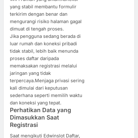
yang stabil membantu formulir
terkirim dengan benar dan
mengurangi risiko halaman gagal
dimuat di tengah proses.
Jika pengguna sedang berada di
luar rumah dan koneksi pribadi
tidak stabil, lebih baik menunda
proses daftar daripada
memaksakan registrasi melalui
jaringan yang tidak
terpercaya.Menjaga privasi sering
kali dimulai dari keputusan
sederhana seperti memilih waktu
dan koneksi yang tepat.
Perhatikan Data yang
Dimasukkan Saat
Registrasi
Saat mengikuti Edwinslot Daftar,