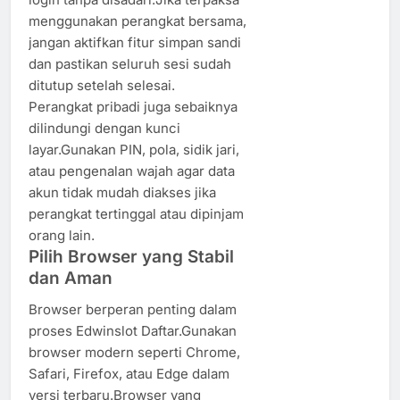
menggunakan perangkat bersama,
jangan aktifkan fitur simpan sandi
dan pastikan seluruh sesi sudah
ditutup setelah selesai.
Perangkat pribadi juga sebaiknya
dilindungi dengan kunci
layar.Gunakan PIN, pola, sidik jari,
atau pengenalan wajah agar data
akun tidak mudah diakses jika
perangkat tertinggal atau dipinjam
orang lain.
Pilih Browser yang Stabil
dan Aman
Browser berperan penting dalam
proses Edwinslot Daftar.Gunakan
browser modern seperti Chrome,
Safari, Firefox, atau Edge dalam
versi terbaru.Browser yang