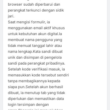
browser sudah diperbarui dan
perangkat terkunci dengan sidik
jari.
Saat mengisi formulir, ia
menggunakan email aktif khusus
untuk kebutuhan akun digital.Ia
membuat nama pengguna yang
tidak memuat tanggal lahir atau
nama lengkap.Kata sandi dibuat
unik dan disimpan di pengelola
sandi pada perangkat pribadinya.
Setelah kode verifikasi masuk, ia
memasukkan kode tersebut sendiri
tanpa membagikannya kepada
siapa pun.Setelah akun berhasil
dibuat, ia menutup tab yang tidak
diperlukan dan memastikan data
login tersimpan dengan