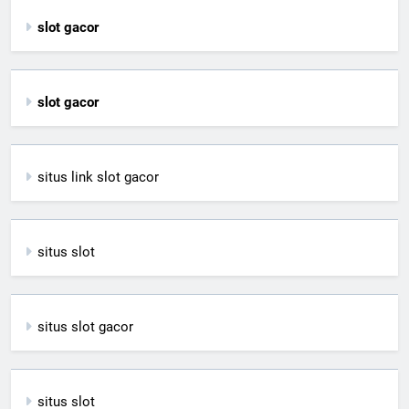
slot gacor
slot gacor
situs link slot gacor
situs slot
situs slot gacor
situs slot