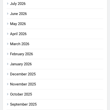
July 2026
June 2026
May 2026
April 2026
March 2026
February 2026
January 2026
December 2025
November 2025
October 2025
September 2025