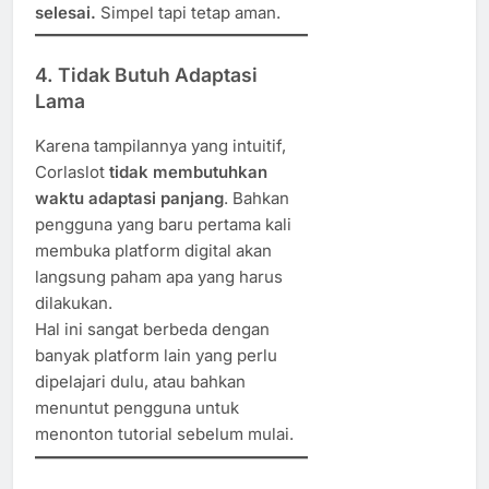
selesai.
Simpel tapi tetap aman.
4.
Tidak Butuh Adaptasi
Lama
Karena tampilannya yang intuitif,
Corlaslot
tidak membutuhkan
waktu adaptasi panjang
. Bahkan
pengguna yang baru pertama kali
membuka platform digital akan
langsung paham apa yang harus
dilakukan.
Hal ini sangat berbeda dengan
banyak platform lain yang perlu
dipelajari dulu, atau bahkan
menuntut pengguna untuk
menonton tutorial sebelum mulai.