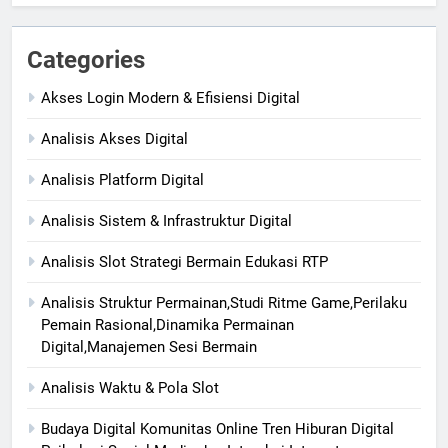
Categories
Akses Login Modern & Efisiensi Digital
Analisis Akses Digital
Analisis Platform Digital
Analisis Sistem & Infrastruktur Digital
Analisis Slot Strategi Bermain Edukasi RTP
Analisis Struktur Permainan,Studi Ritme Game,Perilaku
Pemain Rasional,Dinamika Permainan
Digital,Manajemen Sesi Bermain
Analisis Waktu & Pola Slot
Budaya Digital Komunitas Online Tren Hiburan Digital