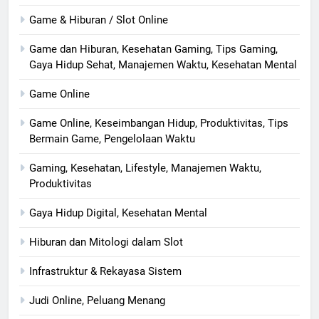
Game & Hiburan / Slot Online
Game dan Hiburan, Kesehatan Gaming, Tips Gaming,
Gaya Hidup Sehat, Manajemen Waktu, Kesehatan Mental
Game Online
Game Online, Keseimbangan Hidup, Produktivitas, Tips
Bermain Game, Pengelolaan Waktu
Gaming, Kesehatan, Lifestyle, Manajemen Waktu,
Produktivitas
Gaya Hidup Digital, Kesehatan Mental
Hiburan dan Mitologi dalam Slot
Infrastruktur & Rekayasa Sistem
Judi Online, Peluang Menang