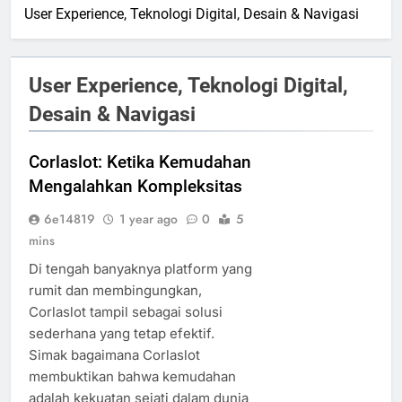
User Experience, Teknologi Digital, Desain & Navigasi
User Experience, Teknologi Digital,
Desain & Navigasi
Corlaslot: Ketika Kemudahan
Mengalahkan Kompleksitas
6e14819
1 year ago
0
5
mins
Di tengah banyaknya platform yang
rumit dan membingungkan,
Corlaslot tampil sebagai solusi
sederhana yang tetap efektif.
Simak bagaimana Corlaslot
membuktikan bahwa kemudahan
adalah kekuatan sejati dalam dunia