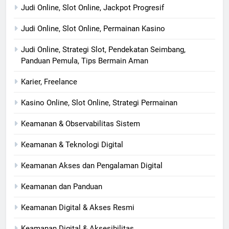
Judi Online, Slot Online, Jackpot Progresif
Judi Online, Slot Online, Permainan Kasino
Judi Online, Strategi Slot, Pendekatan Seimbang,
Panduan Pemula, Tips Bermain Aman
Karier, Freelance
Kasino Online, Slot Online, Strategi Permainan
Keamanan & Observabilitas Sistem
Keamanan & Teknologi Digital
Keamanan Akses dan Pengalaman Digital
Keamanan dan Panduan
Keamanan Digital & Akses Resmi
Keamanan Digital & Aksesibilitas