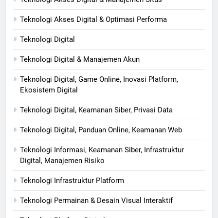
Teknologi Akses Digital & Optimasi Performa
Teknologi Digital
Teknologi Digital & Manajemen Akun
Teknologi Digital, Game Online, Inovasi Platform,
Ekosistem Digital
Teknologi Digital, Keamanan Siber, Privasi Data
Teknologi Digital, Panduan Online, Keamanan Web
Teknologi Informasi, Keamanan Siber, Infrastruktur
Digital, Manajemen Risiko
Teknologi Infrastruktur Platform
Teknologi Permainan & Desain Visual Interaktif