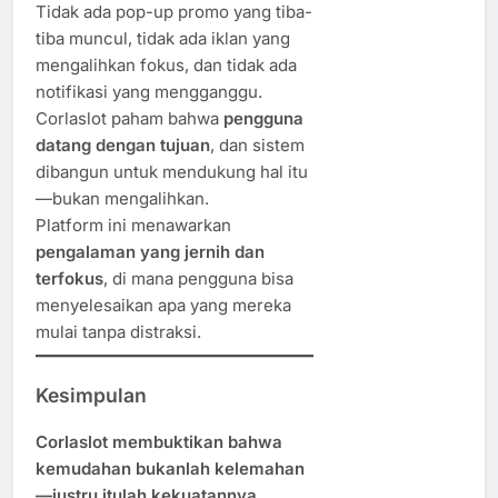
Tidak ada pop-up promo yang tiba-
tiba muncul, tidak ada iklan yang
mengalihkan fokus, dan tidak ada
notifikasi yang mengganggu.
Corlaslot paham bahwa
pengguna
datang dengan tujuan
, dan sistem
dibangun untuk mendukung hal itu
—bukan mengalihkan.
Platform ini menawarkan
pengalaman yang jernih dan
terfokus
, di mana pengguna bisa
menyelesaikan apa yang mereka
mulai tanpa distraksi.
Kesimpulan
Corlaslot membuktikan bahwa
kemudahan bukanlah kelemahan
—justru itulah kekuatannya.