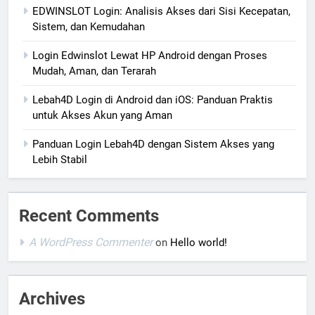
EDWINSLOT Login: Analisis Akses dari Sisi Kecepatan,
Sistem, dan Kemudahan
Login Edwinslot Lewat HP Android dengan Proses
Mudah, Aman, dan Terarah
Lebah4D Login di Android dan iOS: Panduan Praktis
untuk Akses Akun yang Aman
Panduan Login Lebah4D dengan Sistem Akses yang
Lebih Stabil
Recent Comments
A WordPress Commenter
on
Hello world!
Archives