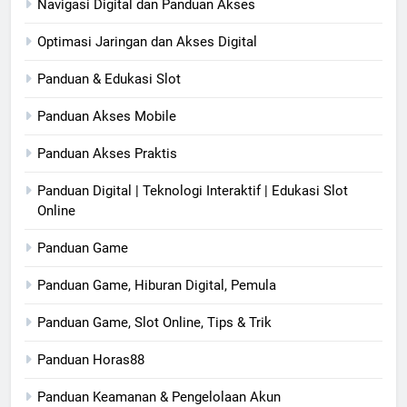
Navigasi Digital dan Panduan Akses
Optimasi Jaringan dan Akses Digital
Panduan & Edukasi Slot
Panduan Akses Mobile
Panduan Akses Praktis
Panduan Digital | Teknologi Interaktif | Edukasi Slot
Online
Panduan Game
Panduan Game, Hiburan Digital, Pemula
Panduan Game, Slot Online, Tips & Trik
Panduan Horas88
Panduan Keamanan & Pengelolaan Akun