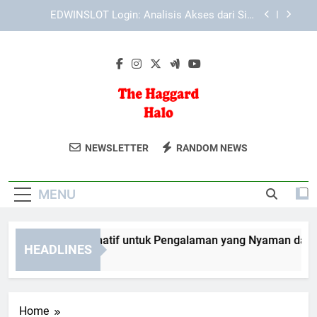
Skip
Login Edwinslot Lewat HP Android dengan
to
Proses Mudah, Aman, dan Terarah
content
Lebah4D Login di Android dan iOS: Panduan
Praktis untuk Akses Akun yang Aman
Jalur Akses Alternatif untuk Pengalaman yang
Nyaman dan Terstruktur
EDWINSLOT Login: Analisis Akses dari Sisi
Kecepatan, Sistem, dan Kemudahan
The Haggard
Baca Inspirasi Hidup Dan Tips
Login Edwinslot Lewat HP Android dengan
NEWSLETTER
RANDOM NEWS
Proses Mudah, Aman, dan Terarah
Halo
Bermanfaat Di The Haggard Halo. Blog
Lebah4D Login di Android dan iOS: Panduan
Untuk Hidup Yang Lebih Bermakna.
Praktis untuk Akses Akun yang Aman
MENU
lur Akses Alternatif untuk Pengalaman yang Nyaman dan Ters
HEADLINES
Weeks Ago
Home