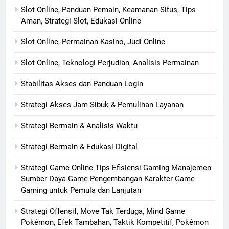
Slot Online, Panduan Pemain, Keamanan Situs, Tips
Aman, Strategi Slot, Edukasi Online
Slot Online, Permainan Kasino, Judi Online
Slot Online, Teknologi Perjudian, Analisis Permainan
Stabilitas Akses dan Panduan Login
Strategi Akses Jam Sibuk & Pemulihan Layanan
Strategi Bermain & Analisis Waktu
Strategi Bermain & Edukasi Digital
Strategi Game Online Tips Efisiensi Gaming Manajemen
Sumber Daya Game Pengembangan Karakter Game
Gaming untuk Pemula dan Lanjutan
Strategi Offensif, Move Tak Terduga, Mind Game
Pokémon, Efek Tambahan, Taktik Kompetitif, Pokémon