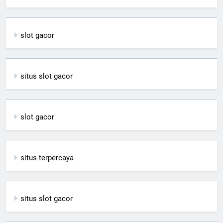
slot gacor
situs slot gacor
slot gacor
situs terpercaya
situs slot gacor