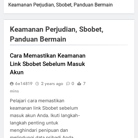
Keamanan Perjudian, Sbobet, Panduan Bermain
Keamanan Perjudian, Sbobet,
Panduan Bermain
Cara Memastikan Keamanan
Link Sbobet Sebelum Masuk
Akun
6e14819
2 years ago
0
7
mins
Pelajari cara memastikan
keamanan link Sbobet sebelum
masuk akun Anda. Ikuti langkah-
langkah penting untuk
menghindari penipuan dan
melindungi data pribadi Anda.