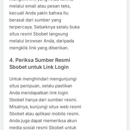
melalui email atau pesan teks,
kecuali Anda yakin bahwa itu
berasal dari sumber yang
terpercaya. Sebaiknya selalu buka
situs resmi Sbobet langsung
melalui browser Anda, daripada
mengklik link yang diberikan.
4.
Periksa Sumber Resmi
Sbobet untuk Link Login
Untuk menghindari mengunjungi
situs penipuan, selalu pastikan
Anda mendapatkan link login
Sbobet hanya dari sumber resmi.
Misalnya, kunjungi situs web resmi
Sbobet atau aplikasi mobile resmi.
Anda juga dapat memeriksa akun
media sosial resmi Sbobet untuk