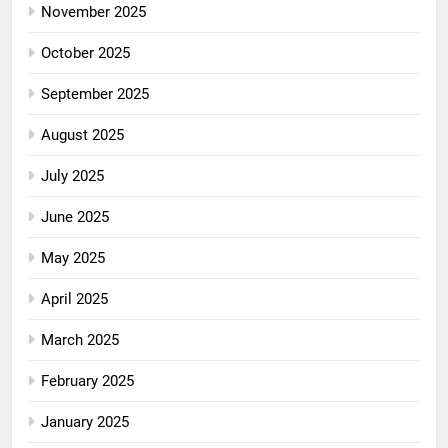
November 2025
October 2025
September 2025
August 2025
July 2025
June 2025
May 2025
April 2025
March 2025
February 2025
January 2025