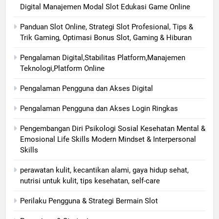
Digital Manajemen Modal Slot Edukasi Game Online
Panduan Slot Online, Strategi Slot Profesional, Tips &
Trik Gaming, Optimasi Bonus Slot, Gaming & Hiburan
Pengalaman Digital,Stabilitas Platform,Manajemen
Teknologi,Platform Online
Pengalaman Pengguna dan Akses Digital
Pengalaman Pengguna dan Akses Login Ringkas
Pengembangan Diri Psikologi Sosial Kesehatan Mental &
Emosional Life Skills Modern Mindset & Interpersonal
Skills
perawatan kulit, kecantikan alami, gaya hidup sehat,
nutrisi untuk kulit, tips kesehatan, self-care
Perilaku Pengguna & Strategi Bermain Slot