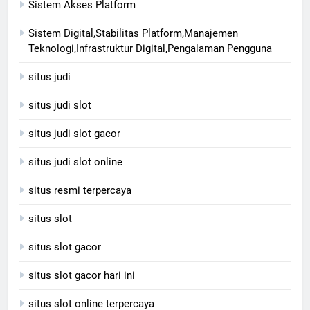
Sistem Akses Platform
Sistem Digital,Stabilitas Platform,Manajemen
Teknologi,Infrastruktur Digital,Pengalaman Pengguna
situs judi
situs judi slot
situs judi slot gacor
situs judi slot online
situs resmi terpercaya
situs slot
situs slot gacor
situs slot gacor hari ini
situs slot online terpercaya