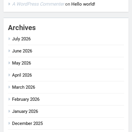
A WordPress Commenter
on
Hello world!
Archives
July 2026
June 2026
May 2026
April 2026
March 2026
February 2026
January 2026
December 2025