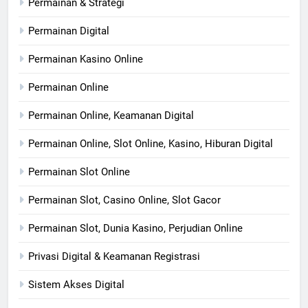
Permainan & Strategi
Permainan Digital
Permainan Kasino Online
Permainan Online
Permainan Online, Keamanan Digital
Permainan Online, Slot Online, Kasino, Hiburan Digital
Permainan Slot Online
Permainan Slot, Casino Online, Slot Gacor
Permainan Slot, Dunia Kasino, Perjudian Online
Privasi Digital & Keamanan Registrasi
Sistem Akses Digital