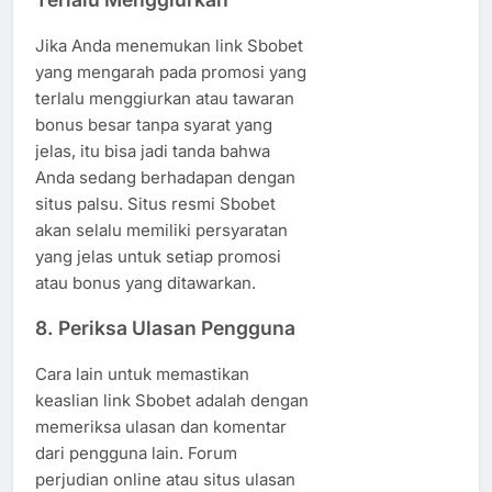
Jika Anda menemukan link Sbobet
yang mengarah pada promosi yang
terlalu menggiurkan atau tawaran
bonus besar tanpa syarat yang
jelas, itu bisa jadi tanda bahwa
Anda sedang berhadapan dengan
situs palsu. Situs resmi Sbobet
akan selalu memiliki persyaratan
yang jelas untuk setiap promosi
atau bonus yang ditawarkan.
8.
Periksa Ulasan Pengguna
Cara lain untuk memastikan
keaslian link Sbobet adalah dengan
memeriksa ulasan dan komentar
dari pengguna lain. Forum
perjudian online atau situs ulasan