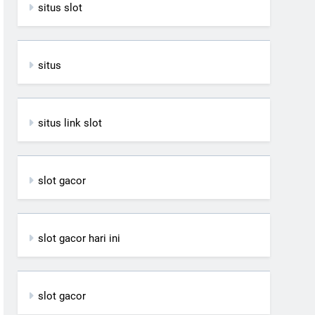
situs slot
situs
situs link slot
slot gacor
slot gacor hari ini
slot gacor