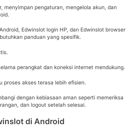
, menyimpan pengaturan, mengelola akun, dan
oid.
 Android, Edwinslot login HP, dan Edwinslot browser
utuhkan panduan yang spesifik.
tis.
elama perangkat dan koneksi internet mendukung.
u proses akses terasa lebih efisien.
mbangi dengan kebiasaan aman seperti memeriksa
angan, dan logout setelah selesai.
inslot di Android