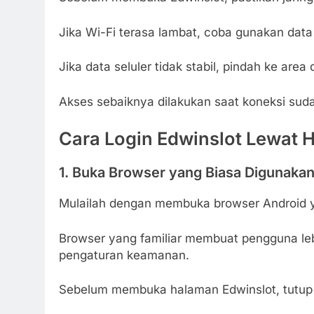
Jika Wi-Fi terasa lambat, coba gunakan data 
Jika data seluler tidak stabil, pindah ke area
Akses sebaiknya dilakukan saat koneksi suda
Cara Login Edwinslot Lewat
1. Buka Browser yang Biasa Digunaka
Mulailah dengan membuka browser Android ya
Browser yang familiar membuat pengguna leb
pengaturan keamanan.
Sebelum membuka halaman Edwinslot, tutup t