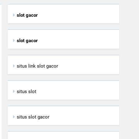
slot gacor
slot gacor
situs link slot gacor
situs slot
situs slot gacor