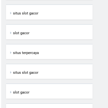
situs slot gacor
slot gacor
situs terpercaya
situs slot gacor
slot gacor