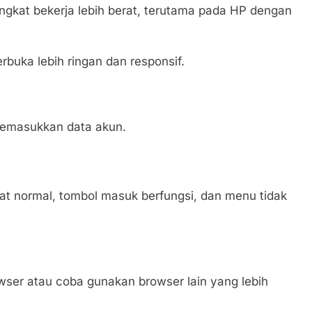
ngkat bekerja lebih berat, terutama pada HP dengan
buka lebih ringan dan responsif.
memasukkan data akun.
ihat normal, tombol masuk berfungsi, dan menu tidak
.
wser atau coba gunakan browser lain yang lebih