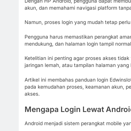
Dengan HP Android, pengguna dapat membuk
akun, dan memahami navigasi platform tanpa
Namun, proses login yang mudah tetap perlu 
Pengguna harus memastikan perangkat aman, b
mendukung, dan halaman login tampil norm
Ketelitian ini penting agar proses akses tid
jaringan lemah, atau tampilan halaman yang
Artikel ini membahas panduan login Edwinsl
pada kemudahan proses, keamanan akun, peng
akses.
Mengapa Login Lewat Android
Android menjadi sistem perangkat mobile ya