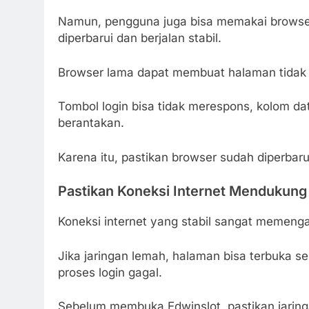
Namun, pengguna juga bisa memakai browser
diperbarui dan berjalan stabil.
Browser lama dapat membuat halaman tidak 
Tombol login bisa tidak merespons, kolom dat
berantakan.
Karena itu, pastikan browser sudah diperba
Pastikan Koneksi Internet Mendukung
Koneksi internet yang stabil sangat memengar
Jika jaringan lemah, halaman bisa terbuka 
proses login gagal.
Sebelum membuka Edwinslot, pastikan jaring