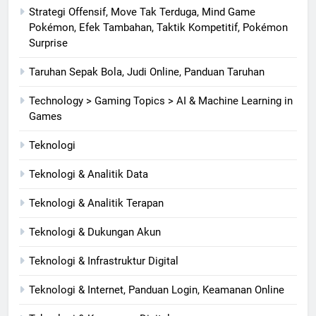
Strategi Offensif, Move Tak Terduga, Mind Game
Pokémon, Efek Tambahan, Taktik Kompetitif, Pokémon
Surprise
Taruhan Sepak Bola, Judi Online, Panduan Taruhan
Technology > Gaming Topics > AI & Machine Learning in
Games
Teknologi
Teknologi & Analitik Data
Teknologi & Analitik Terapan
Teknologi & Dukungan Akun
Teknologi & Infrastruktur Digital
Teknologi & Internet, Panduan Login, Keamanan Online