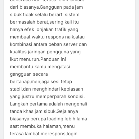
dari biasanya.Gangguan pada jam
sibuk tidak selalu berarti sistem
bermasalah berat,sering kali itu
hanya efek lonjakan trafik yang
membuat waktu respons naik,atau
kombinasi antara beban server dan
kualitas jaringan pengguna yang
ikut menurun.Panduan ini
membantu kamu mengatasi
gangguan secara
bertahap,menjaga sesi tetap
stabil,dan menghindari kebiasaan
yang justru memperparah kondisi.
Langkah pertama adalah mengenali
tanda khas jam sibuk.Gejalanya
biasanya berupa loading lebih lama
saat membuka halaman,menu
terasa lambat merespons,login