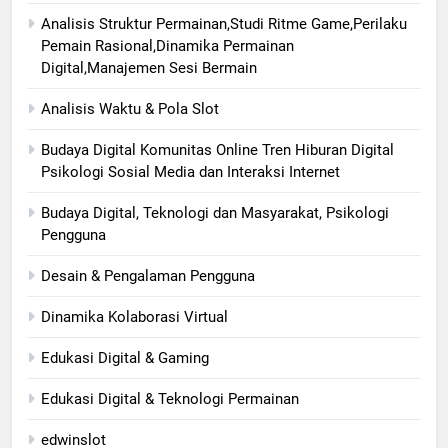
Analisis Struktur Permainan,Studi Ritme Game,Perilaku
Pemain Rasional,Dinamika Permainan
Digital,Manajemen Sesi Bermain
Analisis Waktu & Pola Slot
Budaya Digital Komunitas Online Tren Hiburan Digital
Psikologi Sosial Media dan Interaksi Internet
Budaya Digital, Teknologi dan Masyarakat, Psikologi
Pengguna
Desain & Pengalaman Pengguna
Dinamika Kolaborasi Virtual
Edukasi Digital & Gaming
Edukasi Digital & Teknologi Permainan
edwinslot