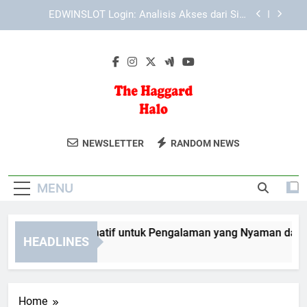
Skip
Login Edwinslot Lewat HP Android dengan
to
Proses Mudah, Aman, dan Terarah
content
Lebah4D Login di Android dan iOS: Panduan
Praktis untuk Akses Akun yang Aman
Jalur Akses Alternatif untuk Pengalaman yang
Nyaman dan Terstruktur
EDWINSLOT Login: Analisis Akses dari Sisi
Kecepatan, Sistem, dan Kemudahan
The Haggard
Baca Inspirasi Hidup Dan Tips
Login Edwinslot Lewat HP Android dengan
NEWSLETTER
RANDOM NEWS
Proses Mudah, Aman, dan Terarah
Halo
Bermanfaat Di The Haggard Halo. Blog
Lebah4D Login di Android dan iOS: Panduan
Untuk Hidup Yang Lebih Bermakna.
Praktis untuk Akses Akun yang Aman
MENU
lur Akses Alternatif untuk Pengalaman yang Nyaman dan Ters
HEADLINES
Weeks Ago
Home