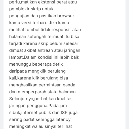
perlu,matikan ekstensi berat atau
pemblokir skrip untuk
pengujian,dan pastikan browser
kamu versi terbaru.Jika kamu
melihat tombol tidak responsif atau
halaman setengah termuat,itu bisa
terjadi karena skrip belum selesai
dimuat akibat antrean atau jaringan
lambat.Dalam kondisi ini,lebih baik
menunggu beberapa detik
daripada mengklik berulang
kali,karena klik berulang bisa
menghasilkan permintaan ganda
dan memperparah state halaman.
Selanjutnya,perhatikan kualitas
jaringan pengguna.Pada jam
sibuk,internet publik dan ISP juga
sering padat sehingga latency
meningkat walau sinyal terlihat