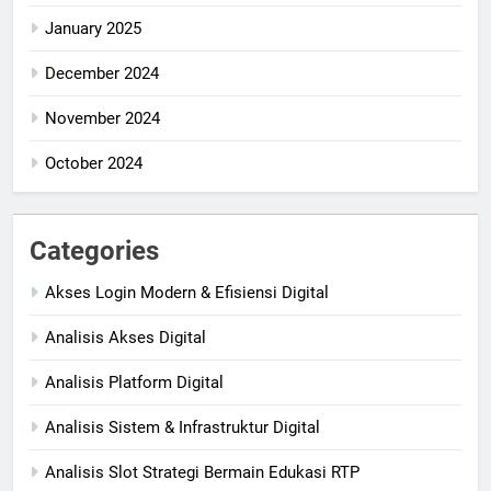
January 2025
December 2024
November 2024
October 2024
Categories
Akses Login Modern & Efisiensi Digital
Analisis Akses Digital
Analisis Platform Digital
Analisis Sistem & Infrastruktur Digital
Analisis Slot Strategi Bermain Edukasi RTP