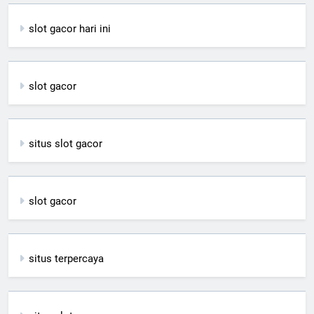
slot gacor hari ini
slot gacor
situs slot gacor
slot gacor
situs terpercaya