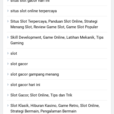
situs slot gacor hari ini
situs slot online terpercaya
Situs Slot Terpercaya, Panduan Slot Online, Strategi
Menang Slot, Review Game Slot, Game Slot Populer
Skill Development, Game Online, Latihan Mekanik, Tips
Gaming
slot
slot gacor
slot gacor gampang menang
slot gacor hari ini
Slot Gacor, Slot Online, Tips dan Trik
Slot Klasik, Hiburan Kasino, Game Retro, Slot Online,
Strategi Bermain, Pengalaman Bermain