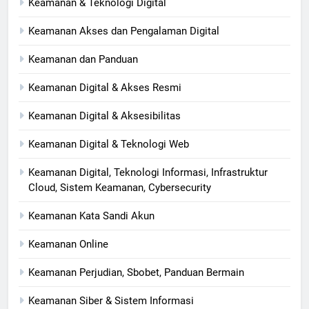
Keamanan & Teknologi Digital
Keamanan Akses dan Pengalaman Digital
Keamanan dan Panduan
Keamanan Digital & Akses Resmi
Keamanan Digital & Aksesibilitas
Keamanan Digital & Teknologi Web
Keamanan Digital, Teknologi Informasi, Infrastruktur
Cloud, Sistem Keamanan, Cybersecurity
Keamanan Kata Sandi Akun
Keamanan Online
Keamanan Perjudian, Sbobet, Panduan Bermain
Keamanan Siber & Sistem Informasi