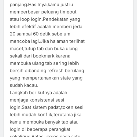
panjang.Hasilnya,kamu justru
memperbesar peluang timeout
atau loop login.Pendekatan yang
lebih efektif adalah memberi jeda
20 sampai 60 detik sebelum
mencoba lagi.Jika halaman terlihat
macet,tutup tab dan buka ulang
sekali dari bookmark,karena
membuka ulang tab sering lebih
bersih dibanding refresh berulang
yang mempertahankan state yang
sudah kacau.
Langkah berikutnya adalah
menjaga konsistensi sesi
login.Saat sistem padat,token sesi
lebih mudah konflik,terutama jika
kamu membuka banyak tab atau
login di beberapa perangkat
sekaligus.Batasi akses pada satu