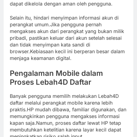
dapat dikelola dengan aman oleh pengguna.
Selain itu, hindari menyimpan informasi akun di
perangkat umum.Jika pengguna pernah
mengakses akun dari perangkat yang bukan milik
pribadi, pastikan keluar dari akun setelah selesai
dan tidak menyimpan kata sandi di
browser.Kebiasaan kecil ini berperan besar dalam
menjaga keamanan digital.
Pengalaman Mobile dalam
Proses Lebah4D Daftar
Banyak pengguna memilih melakukan Lebah4D
daftar melalui perangkat mobile karena lebih
praktis.HP mudah dibawa, familiar digunakan, dan
memungkinkan pengguna mengakses informasi
kapan saja.Namun, proses daftar lewat HP tetap
membutuhkan ketelitian karena layar kecil dapat
meningkatkan risiko salah input.