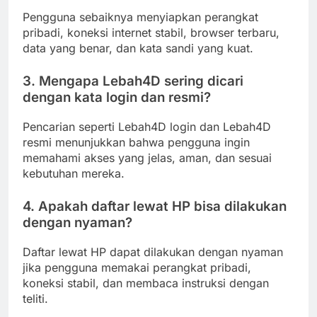
Pengguna sebaiknya menyiapkan perangkat
pribadi, koneksi internet stabil, browser terbaru,
data yang benar, dan kata sandi yang kuat.
3. Mengapa Lebah4D sering dicari
dengan kata login dan resmi?
Pencarian seperti Lebah4D login dan Lebah4D
resmi menunjukkan bahwa pengguna ingin
memahami akses yang jelas, aman, dan sesuai
kebutuhan mereka.
4. Apakah daftar lewat HP bisa dilakukan
dengan nyaman?
Daftar lewat HP dapat dilakukan dengan nyaman
jika pengguna memakai perangkat pribadi,
koneksi stabil, dan membaca instruksi dengan
teliti.