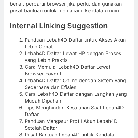
benar, perbarui browser jika perlu, dan gunakan
pusat bantuan untuk memahami kendala umum.
Internal Linking Suggestion
Panduan Lebah4D Daftar untuk Akses Akun
Lebih Cepat
Lebah4D Daftar Lewat HP dengan Proses
yang Lebih Praktis
Cara Memulai Lebah4D Daftar Lewat
Browser Favorit
Lebah4D Daftar Online dengan Sistem yang
Sederhana dan Efisien
Cara Lebah4D Daftar dengan Langkah yang
Mudah Dipahami
Tips Menghindari Kesalahan Saat Lebah4D
Daftar
Panduan Mengatur Profil Akun Lebah4D
Setelah Daftar
Pusat Bantuan Lebah4D untuk Kendala