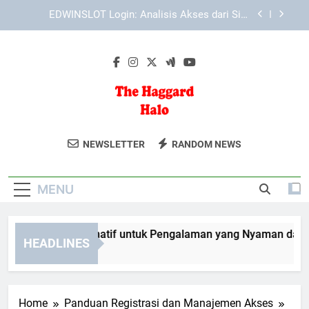
Skip
Login Edwinslot Lewat HP Android dengan
to
Proses Mudah, Aman, dan Terarah
content
Lebah4D Login di Android dan iOS: Panduan
Praktis untuk Akses Akun yang Aman
Jalur Akses Alternatif untuk Pengalaman yang
Nyaman dan Terstruktur
EDWINSLOT Login: Analisis Akses dari Sisi
Kecepatan, Sistem, dan Kemudahan
The Haggard
Baca Inspirasi Hidup Dan Tips
Login Edwinslot Lewat HP Android dengan
NEWSLETTER
RANDOM NEWS
Proses Mudah, Aman, dan Terarah
Halo
Bermanfaat Di The Haggard Halo. Blog
Lebah4D Login di Android dan iOS: Panduan
Untuk Hidup Yang Lebih Bermakna.
Praktis untuk Akses Akun yang Aman
MENU
lur Akses Alternatif untuk Pengalaman yang Nyaman dan Ters
HEADLINES
Weeks Ago
Home
Panduan Registrasi dan Manajemen Akses