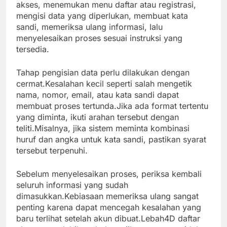
akses, menemukan menu daftar atau registrasi,
mengisi data yang diperlukan, membuat kata
sandi, memeriksa ulang informasi, lalu
menyelesaikan proses sesuai instruksi yang
tersedia.
Tahap pengisian data perlu dilakukan dengan
cermat.Kesalahan kecil seperti salah mengetik
nama, nomor, email, atau kata sandi dapat
membuat proses tertunda.Jika ada format tertentu
yang diminta, ikuti arahan tersebut dengan
teliti.Misalnya, jika sistem meminta kombinasi
huruf dan angka untuk kata sandi, pastikan syarat
tersebut terpenuhi.
Sebelum menyelesaikan proses, periksa kembali
seluruh informasi yang sudah
dimasukkan.Kebiasaan memeriksa ulang sangat
penting karena dapat mencegah kesalahan yang
baru terlihat setelah akun dibuat.Lebah4D daftar