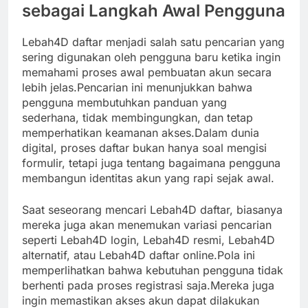
sebagai Langkah Awal Pengguna
Lebah4D daftar menjadi salah satu pencarian yang
sering digunakan oleh pengguna baru ketika ingin
memahami proses awal pembuatan akun secara
lebih jelas.Pencarian ini menunjukkan bahwa
pengguna membutuhkan panduan yang
sederhana, tidak membingungkan, dan tetap
memperhatikan keamanan akses.Dalam dunia
digital, proses daftar bukan hanya soal mengisi
formulir, tetapi juga tentang bagaimana pengguna
membangun identitas akun yang rapi sejak awal.
Saat seseorang mencari Lebah4D daftar, biasanya
mereka juga akan menemukan variasi pencarian
seperti Lebah4D login, Lebah4D resmi, Lebah4D
alternatif, atau Lebah4D daftar online.Pola ini
memperlihatkan bahwa kebutuhan pengguna tidak
berhenti pada proses registrasi saja.Mereka juga
ingin memastikan akses akun dapat dilakukan