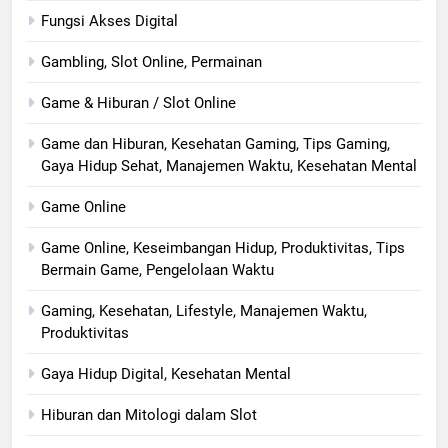
Fungsi Akses Digital
Gambling, Slot Online, Permainan
Game & Hiburan / Slot Online
Game dan Hiburan, Kesehatan Gaming, Tips Gaming,
Gaya Hidup Sehat, Manajemen Waktu, Kesehatan Mental
Game Online
Game Online, Keseimbangan Hidup, Produktivitas, Tips
Bermain Game, Pengelolaan Waktu
Gaming, Kesehatan, Lifestyle, Manajemen Waktu,
Produktivitas
Gaya Hidup Digital, Kesehatan Mental
Hiburan dan Mitologi dalam Slot