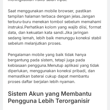
Saat menggunakan mobile browser, pastikan
tampilan halaman terbaca dengan jelas.Jangan
terburu-buru menekan tombol sebelum memahami
instruksi.Perhatikan kolom yang wajib diisi, format
data, dan kekuatan kata sandi.Jika jaringan
sedang lemah, lebih baik menunggu koneksi stabil
sebelum melanjutkan proses.
Pengalaman mobile yang baik tidak hanya
bergantung pada sistem, tetapi juga pada
kebiasaan pengguna.Menutup aplikasi yang tidak
diperlukan, menggunakan koneksi pribadi, dan
memastikan baterai cukup dapat membantu
proses daftar berjalan lebih nyaman.
Sistem Akun yang Membantu
Pengguna Lebih Terorganisir