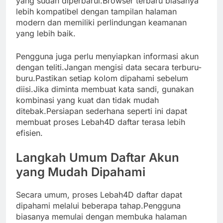
yang sudah diperbarui.Browser terbaru biasanya
lebih kompatibel dengan tampilan halaman
modern dan memiliki perlindungan keamanan
yang lebih baik.
Pengguna juga perlu menyiapkan informasi akun
dengan teliti.Jangan mengisi data secara terburu-
buru.Pastikan setiap kolom dipahami sebelum
diisi.Jika diminta membuat kata sandi, gunakan
kombinasi yang kuat dan tidak mudah
ditebak.Persiapan sederhana seperti ini dapat
membuat proses Lebah4D daftar terasa lebih
efisien.
Langkah Umum Daftar Akun
yang Mudah Dipahami
Secara umum, proses Lebah4D daftar dapat
dipahami melalui beberapa tahap.Pengguna
biasanya memulai dengan membuka halaman