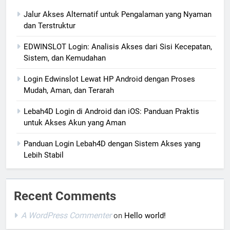
Jalur Akses Alternatif untuk Pengalaman yang Nyaman
dan Terstruktur
EDWINSLOT Login: Analisis Akses dari Sisi Kecepatan,
Sistem, dan Kemudahan
Login Edwinslot Lewat HP Android dengan Proses
Mudah, Aman, dan Terarah
Lebah4D Login di Android dan iOS: Panduan Praktis
untuk Akses Akun yang Aman
Panduan Login Lebah4D dengan Sistem Akses yang
Lebih Stabil
Recent Comments
A WordPress Commenter
on
Hello world!