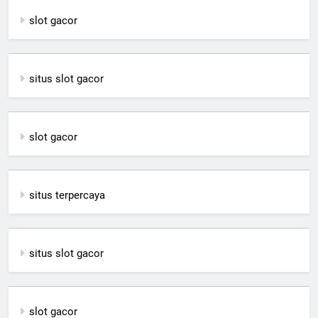
slot gacor
situs slot gacor
slot gacor
situs terpercaya
situs slot gacor
slot gacor