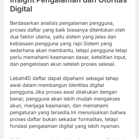
Digital
Berdasarkan analisis pengalaman pengguna,
proses daftar yang baik biasanya ditentukan oleh
dua faktor utama, yaitu sistem yang jelas dan
kebiasaan pengguna yang rapi.Sistem yang
sederhana akan membantu, tetapi pengguna tetap
perlu memahami keamanan dasar, ketelitian input,
dan pengelolaan akun setelah proses selesai.
Lebah4D daftar dapat dipahami sebagai tahap
awal dalam membangun identitas digital
pengguna.Jika proses awal dilakukan dengan
benar, pengguna akan lebih mudah mengakses
akun, menjaga keamanan, dan memahami
pengaturan yang tersedia.Ini menunjukkan bahwa
proses daftar bukan sekadar formalitas, tetapi
fondasi pengalaman digital yang lebih nyaman.