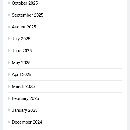
October 2025
September 2025
August 2025
July 2025
June 2025
May 2025
April 2025
March 2025
February 2025
January 2025
December 2024