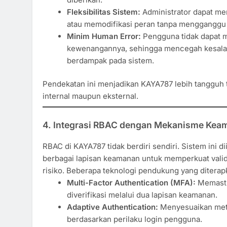
Fleksibilitas Sistem:
Administrator dapat m
atau memodifikasi peran tanpa mengganggu s
Minim Human Error:
Pengguna tidak dapat me
kewenangannya, sehingga mencegah kesala
berdampak pada sistem.
Pendekatan ini menjadikan KAYA787 lebih tangguh
internal maupun eksternal.
4. Integrasi RBAC dengan Mekanisme Ke
RBAC di KAYA787 tidak berdiri sendiri. Sistem ini d
berbagai lapisan keamanan untuk memperkuat valida
risiko. Beberapa teknologi pendukung yang diterapk
Multi-Factor Authentication (MFA):
Memastik
diverifikasi melalui dua lapisan keamanan.
Adaptive Authentication:
Menyesuaikan meto
berdasarkan perilaku login pengguna.