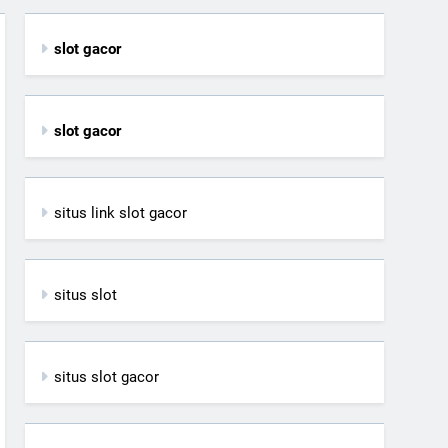
slot gacor
slot gacor
situs link slot gacor
situs slot
situs slot gacor