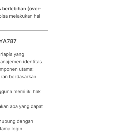
 berlebihan (over-
isa melakukan hal
AYA787
lapis yang
anajemen identitas.
komponen utama:
eran berdasarkan
guna memiliki hak
kan apa yang dapat
hubung dengan
lama login.