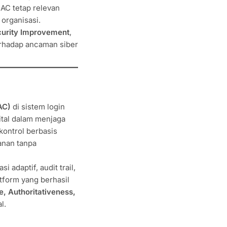
AC tetap relevan
organisasi.
curity Improvement
,
erhadap ancaman siber
AC)
di sistem login
tal dalam menjaga
kontrol berbasis
anan tanpa
 adaptif, audit trail,
tform yang berhasil
e, Authoritativeness,
l.