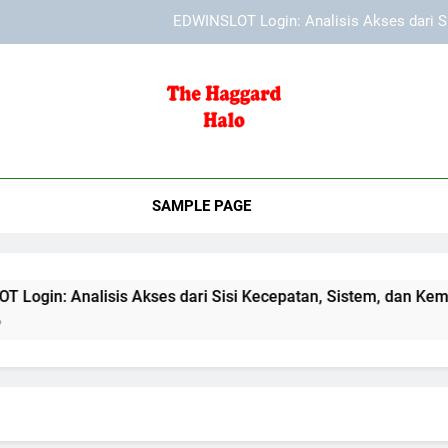
EDWINSLOT Login: Analisis Akses dari S
Login Edwinslot Lewat HP Android de
Lebah4D Login di Android dan iOS: Pandua
 Haggard Halo
Jalur Akses Alternatif untuk P
irasi Hidup Dan Tips Bermanfaat Di The Haggard Halo. Blog Un
EDWINSLOT Login: Analisis Akses dari S
SAMPLE PAGE
Login Edwinslot Lewat HP Android de
Lebah4D Login di Android dan iOS: Pandua
lisis Akses dari Sisi Kecepatan, Sistem, dan Kemudahan