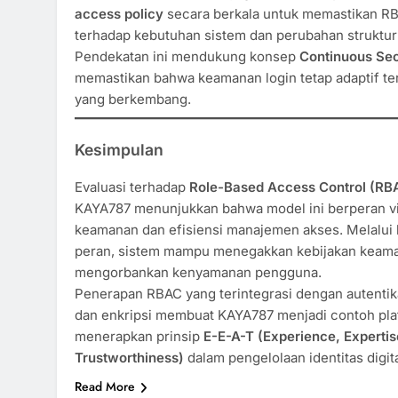
access policy
secara berkala untuk memastikan RB
terhadap kebutuhan sistem dan perubahan struktur 
Pendekatan ini mendukung konsep
Continuous Se
memastikan bahwa keamanan login tetap adaptif t
yang berkembang.
Kesimpulan
Evaluasi terhadap
Role-Based Access Control (RB
KAYA787 menunjukkan bahwa model ini berperan vi
keamanan dan efisiensi manajemen akses. Melalui 
peran, sistem mampu menegakkan kebijakan keam
mengorbankan kenyamanan pengguna.
Penerapan RBAC yang terintegrasi dengan autentikasi
dan enkripsi membuat KAYA787 menjadi contoh pla
menerapkan prinsip
E-E-A-T (Experience, Expertis
Trustworthiness)
dalam pengelolaan identitas digita
Read More