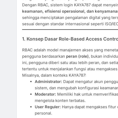
Dengan RBAC, sistem login KAYA787 dapat menyei
keamanan, efisiensi operasional, dan kenyaman
sehingga menciptakan pengalaman digital yang ters
sesuai dengan standar internasional seperti ISO/IE
1. Konsep Dasar Role-Based Access Contr
RBAC adalah model manajemen akses yang meneta
pengguna berdasarkan
peran (role)
, bukan individ
ini, pengguna diberi satu atau lebih peran, dan seti
tertentu untuk menjalankan fungsi atau mengakses 
Misalnya, dalam konteks KAYA787:
Administrator:
Dapat mengatur akun pengg
sistem, dan mengubah konfigurasi keamanan
Moderator:
Memiliki hak untuk memverifika
mengelola konten terbatas.
User Reguler:
Hanya dapat mengakses fitur 
personal.