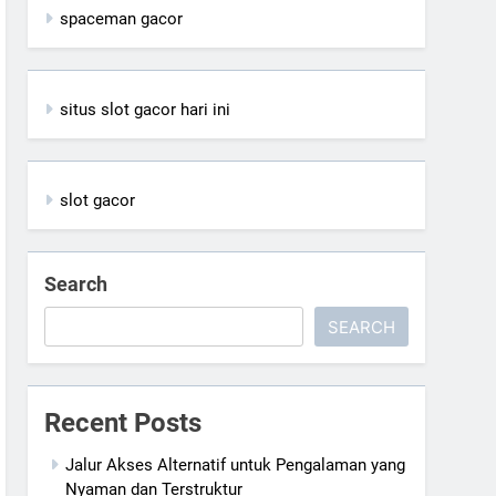
spaceman gacor
situs slot gacor hari ini
slot gacor
Search
SEARCH
Recent Posts
Jalur Akses Alternatif untuk Pengalaman yang
Nyaman dan Terstruktur