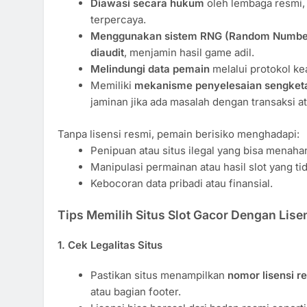
Diawasi secara hukum
oleh lembaga resmi, 
terpercaya.
Menggunakan sistem RNG (Random Number
diaudit
, menjamin hasil game adil.
Melindungi data pemain
melalui protokol k
Memiliki
mekanisme penyelesaian sengket
jaminan jika ada masalah dengan transaksi a
Tanpa lisensi resmi, pemain berisiko menghadapi:
Penipuan atau situs ilegal yang bisa menah
Manipulasi permainan atau hasil slot yang tid
Kebocoran data pribadi atau finansial.
Tips Memilih Situs Slot Gacor Dengan Lise
1. Cek Legalitas Situs
Pastikan situs menampilkan
nomor lisensi r
atau bagian footer.