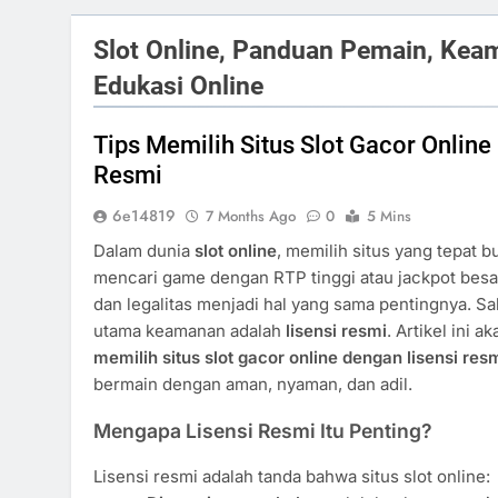
Slot Online, Panduan Pemain, Keama
Edukasi Online
Tips Memilih Situs Slot Gacor Online
Resmi
6e14819
7 Months Ago
0
5 Mins
Dalam dunia
slot online
, memilih situs yang tepat 
mencari game dengan RTP tinggi atau jackpot besa
dan legalitas menjadi hal yang sama pentingnya. Sal
utama keamanan adalah
lisensi resmi
. Artikel ini
memilih situs slot gacor online dengan lisensi res
bermain dengan aman, nyaman, dan adil.
Mengapa Lisensi Resmi Itu Penting?
Lisensi resmi adalah tanda bahwa situs slot online: