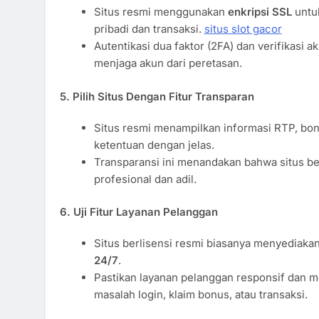
Situs resmi menggunakan
enkripsi SSL
untuk
pribadi dan transaksi.
situs slot gacor
Autentikasi dua faktor (2FA) dan verifikasi
menjaga akun dari peretasan.
5. Pilih Situs Dengan Fitur Transparan
Situs resmi menampilkan informasi RTP, bon
ketentuan dengan jelas.
Transparansi ini menandakan bahwa situs be
profesional dan adil.
6. Uji Fitur Layanan Pelanggan
Situs berlisensi resmi biasanya menyediaka
24/7
.
Pastikan layanan pelanggan responsif dan m
masalah login, klaim bonus, atau transaksi.