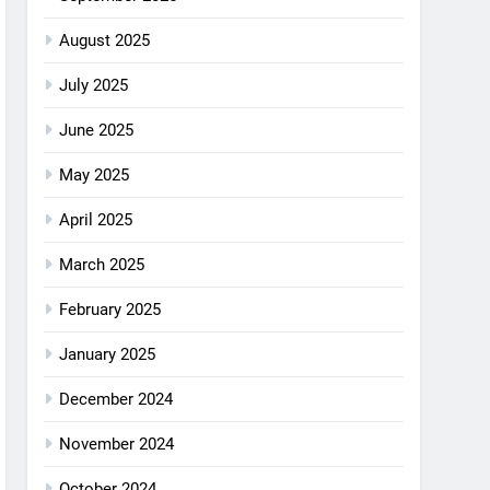
August 2025
July 2025
June 2025
May 2025
April 2025
March 2025
February 2025
January 2025
December 2024
November 2024
October 2024