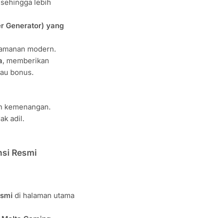
sehingga lebih
 Generator) yang
eamanan modern.
a
, memberikan
tau bonus.
an kemenangan.
ak adil.
nsi Resmi
esmi
di halaman utama