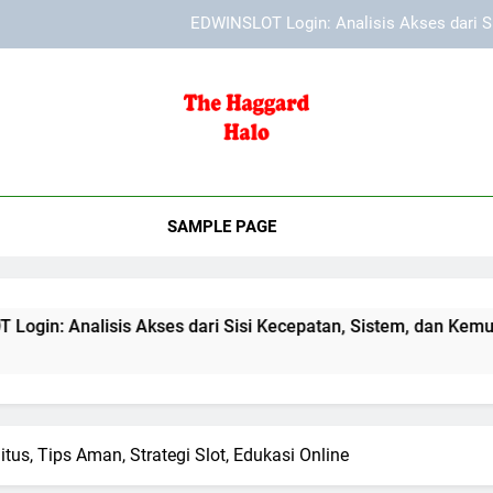
EDWINSLOT Login: Analisis Akses dari S
Login Edwinslot Lewat HP Android de
Lebah4D Login di Android dan iOS: Pandua
 Haggard Halo
Jalur Akses Alternatif untuk P
irasi Hidup Dan Tips Bermanfaat Di The Haggard Halo. Blog Un
EDWINSLOT Login: Analisis Akses dari S
SAMPLE PAGE
Login Edwinslot Lewat HP Android de
Lebah4D Login di Android dan iOS: Pandua
sis Akses dari Sisi Kecepatan, Sistem, dan Kemudahan
us, Tips Aman, Strategi Slot, Edukasi Online