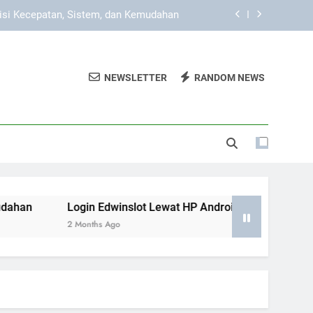
isi Kecepatan, Sistem, dan Kemudahan
ngan Proses Mudah, Aman, dan Terarah
n Praktis untuk Akses Akun yang Aman
NEWSLETTER
RANDOM NEWS
engalaman yang Nyaman dan Terstruktur
tuk Hidup Yang Lebih Bermakna.
isi Kecepatan, Sistem, dan Kemudahan
ngan Proses Mudah, Aman, dan Terarah
n Praktis untuk Akses Akun yang Aman
Login Edwinslot Lewat HP Android dengan Proses Mudah, Am
2 Months Ago