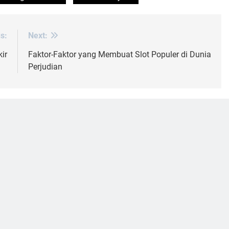
s:
Next:
ir
Faktor-Faktor yang Membuat Slot Populer di Dunia
Perjudian