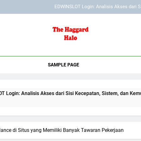
EDWINSLOT Login: Analisis Akses dari S
Login Edwinslot Lewat HP Android de
Lebah4D Login di Android dan iOS: Pandua
 Haggard Halo
Jalur Akses Alternatif untuk P
irasi Hidup Dan Tips Bermanfaat Di The Haggard Halo. Blog Un
EDWINSLOT Login: Analisis Akses dari S
SAMPLE PAGE
Login Edwinslot Lewat HP Android de
Lebah4D Login di Android dan iOS: Pandua
lisis Akses dari Sisi Kecepatan, Sistem, dan Kemudahan
ance di Situs yang Memiliki Banyak Tawaran Pekerjaan