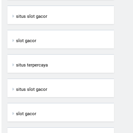
situs slot gacor
slot gacor
situs terpercaya
situs slot gacor
slot gacor