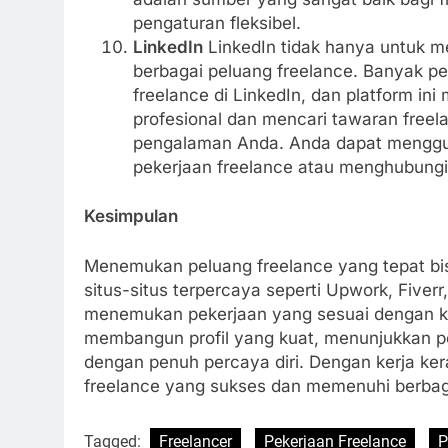
pengaturan fleksibel.
LinkedIn
LinkedIn tidak hanya untuk me
berbagai peluang freelance. Banyak p
freelance di LinkedIn, dan platform 
profesional dan mencari tawaran freel
pengalaman Anda. Anda dapat menggun
pekerjaan freelance atau menghubungi k
Kesimpulan
Menemukan peluang freelance yang tepat bi
situs-situs terpercaya seperti Upwork, Fiver
menemukan pekerjaan yang sesuai dengan ke
membangun profil yang kuat, menunjukkan p
dengan penuh percaya diri. Dengan kerja ke
freelance yang sukses dan memenuhi berbaga
Tagged:
Freelancer
Pekerjaan Freelance
P