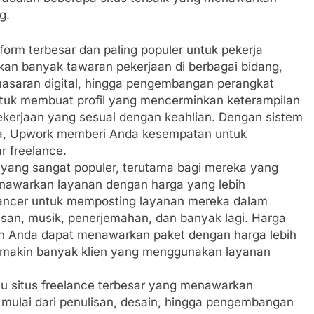
g.
orm terbesar dan paling populer untuk pekerja
kan banyak tawaran pekerjaan di berbagai bidang,
pemasaran digital, hingga pengembangan perangkat
uk membuat profil yang mencerminkan keterampilan
kerjaan yang sesuai dengan keahlian. Dengan sistem
nya, Upwork memberi Anda kesempatan untuk
r freelance.
e yang sangat populer, terutama bagi mereka yang
enawarkan layanan dengan harga yang lebih
lancer untuk memposting layanan mereka dalam
lisan, musik, penerjemahan, dan banyak lagi. Harga
mun Anda dapat menawarkan paket dengan harga lebih
 semakin banyak klien yang menggunakan layanan
tu situs freelance terbesar yang menawarkan
, mulai dari penulisan, desain, hingga pengembangan