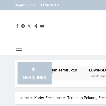
Skip
August 9, 2026
11:36:40 AM
to
content
The
Baca Insp
man yang Nyaman dan Terstruktur
EDWINSLOT Login: Ana
1 Month Ago
HEADLINES
Home
Karier, Freelance
Temukan Peluang Freel