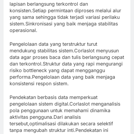
lapisan berlangsung terkontrol dan
konsisten.Setiap permintaan diproses melalui alur
yang sama sehingga tidak terjadi variasi perilaku
sistem.Sinkronisasi yang baik menjaga stabilitas
operasional.
Pengelolaan data yang terstruktur turut
mendukung stabilitas sistem.Corlaslot menyusun
data agar proses baca dan tulis berlangsung cepat
dan terkontrol.Struktur data yang rapi mengurangi
risiko bottleneck yang dapat mengganggu
performa.Pengelolaan data yang baik menjaga
konsistensi respon sistem.
Pendekatan berbasis data memperkuat
pengelolaan sistem digital.Corlaslot menganalisis
pola penggunaan untuk memahami dinamika
aktivitas pengguna.Dari analisis
tersebut,optimalisasi dilakukan secara selektif
tanpa mengubah struktur inti.Pendekatan ini