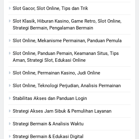
Slot Gacor, Slot Online, Tips dan Trik
Slot Klasik, Hiburan Kasino, Game Retro, Slot Online,
Strategi Bermain, Pengalaman Bermain
Slot Online, Mekanisme Permainan, Panduan Pemula
Slot Online, Panduan Pemain, Keamanan Situs, Tips
Aman, Strategi Slot, Edukasi Online
Slot Online, Permainan Kasino, Judi Online
Slot Online, Teknologi Perjudian, Analisis Permainan
Stabilitas Akses dan Panduan Login
Strategi Akses Jam Sibuk & Pemulihan Layanan
Strategi Bermain & Analisis Waktu
Strategi Bermain & Edukasi Digital