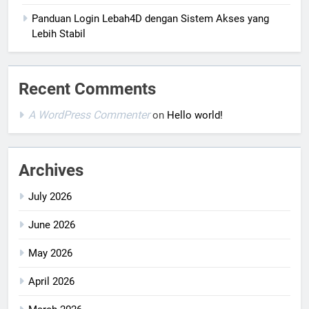
Panduan Login Lebah4D dengan Sistem Akses yang
Lebih Stabil
Recent Comments
A WordPress Commenter
on
Hello world!
Archives
July 2026
June 2026
May 2026
April 2026