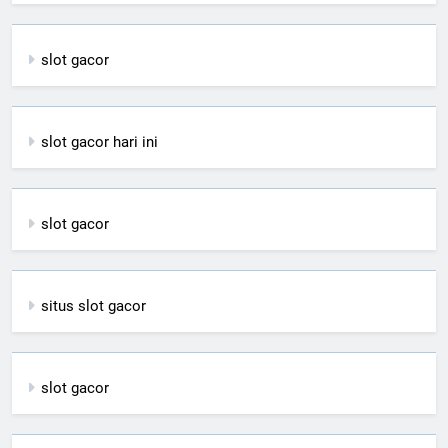
slot gacor
slot gacor hari ini
slot gacor
situs slot gacor
slot gacor