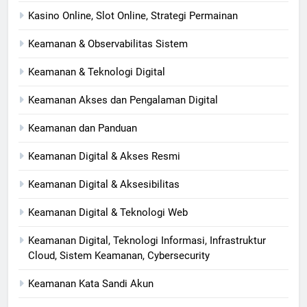
Kasino Online, Slot Online, Strategi Permainan
Keamanan & Observabilitas Sistem
Keamanan & Teknologi Digital
Keamanan Akses dan Pengalaman Digital
Keamanan dan Panduan
Keamanan Digital & Akses Resmi
Keamanan Digital & Aksesibilitas
Keamanan Digital & Teknologi Web
Keamanan Digital, Teknologi Informasi, Infrastruktur
Cloud, Sistem Keamanan, Cybersecurity
Keamanan Kata Sandi Akun