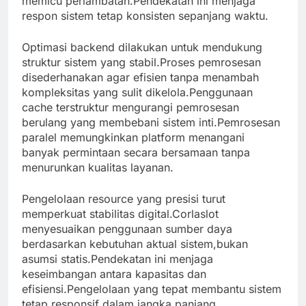
memicu perlambatan.Pendekatan ini menjaga
respon sistem tetap konsisten sepanjang waktu.
Optimasi backend dilakukan untuk mendukung
struktur sistem yang stabil.Proses pemrosesan
disederhanakan agar efisien tanpa menambah
kompleksitas yang sulit dikelola.Penggunaan
cache terstruktur mengurangi pemrosesan
berulang yang membebani sistem inti.Pemrosesan
paralel memungkinkan platform menangani
banyak permintaan secara bersamaan tanpa
menurunkan kualitas layanan.
Pengelolaan resource yang presisi turut
memperkuat stabilitas digital.Corlaslot
menyesuaikan penggunaan sumber daya
berdasarkan kebutuhan aktual sistem,bukan
asumsi statis.Pendekatan ini menjaga
keseimbangan antara kapasitas dan
efisiensi.Pengelolaan yang tepat membantu sistem
tetap responsif dalam jangka panjang.