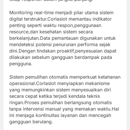
Monitoring real-time menjadi pilar utama sistem
digital terstruktur.Corlaslot memantau indikator
penting seperti waktu respon,penggunaan
resource,dan kesehatan sistem secara
berkelanjutan.Data pemantauan digunakan untuk
mendeteksi potensi penurunan performa sejak
dini.Dengan tindakan proaktif,penyesuaian dapat
dilakukan sebelum gangguan berdampak pada
pengguna.
Sistem pemulihan otomatis memperkuat ketahanan
operasional.Corlaslot menyiapkan mekanisme
yang memungkinkan sistem menyesuaikan diri
secara cepat ketika terjadi kendala teknis
ringan.Proses pemulihan berlangsung otomatis
tanpa intervensi manual yang memakan waktu.Hal
ini menjaga kontinuitas layanan dan mencegah
gangguan berulang.