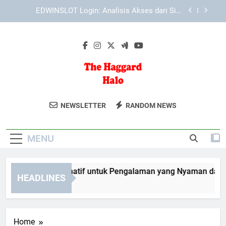
Skip
Login Edwinslot Lewat HP Android dengan
to
Proses Mudah, Aman, dan Terarah
content
Lebah4D Login di Android dan iOS: Panduan
Praktis untuk Akses Akun yang Aman
Jalur Akses Alternatif untuk Pengalaman yang
Nyaman dan Terstruktur
EDWINSLOT Login: Analisis Akses dari Sisi
Kecepatan, Sistem, dan Kemudahan
The Haggard
Baca Inspirasi Hidup Dan Tips
Login Edwinslot Lewat HP Android dengan
NEWSLETTER
RANDOM NEWS
Proses Mudah, Aman, dan Terarah
Halo
Bermanfaat Di The Haggard Halo. Blog
Lebah4D Login di Android dan iOS: Panduan
Untuk Hidup Yang Lebih Bermakna.
Praktis untuk Akses Akun yang Aman
MENU
lur Akses Alternatif untuk Pengalaman yang Nyaman dan Ters
HEADLINES
Weeks Ago
Home