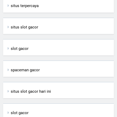
situs terpercaya
situs slot gacor
slot gacor
spaceman gacor
situs slot gacor hari ini
slot gacor