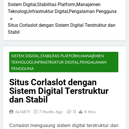
Sistem Digital,Stabilitas Platform,Manajemen
Teknologi,Infrastruktur Digital,Pengalaman Pengguna
Situs Corlaslot dengan Sistem Digital Terstruktur dan
Stabil
SISTEM DIGITAL,STABILITAS PLATFORM,MANAJEMEN
TEKNOLOGI,INFRASTRUKTUR DIGITAL,PENGALAMAN
PENGGUNA
Situs Corlaslot dengan
Sistem Digital Terstruktur
dan Stabil
0
6e14819
7 Months Ago
8 Mins
Corlaslot mengusung sistem digital terstruktur dan