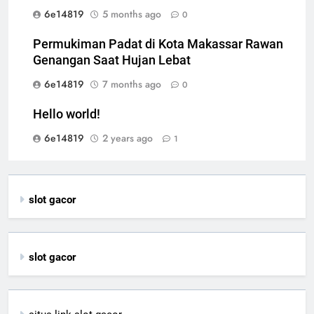
6e14819
5 months ago
0
Permukiman Padat di Kota Makassar Rawan
Genangan Saat Hujan Lebat
6e14819
7 months ago
0
Hello world!
6e14819
2 years ago
1
slot gacor
slot gacor