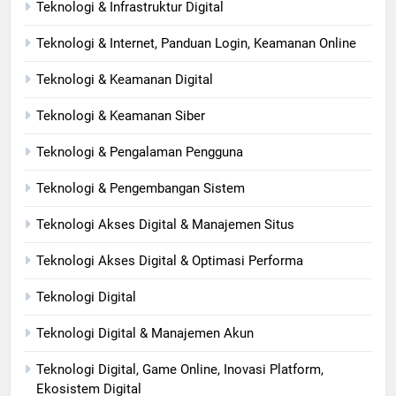
Teknologi & Infrastruktur Digital
Teknologi & Internet, Panduan Login, Keamanan Online
Teknologi & Keamanan Digital
Teknologi & Keamanan Siber
Teknologi & Pengalaman Pengguna
Teknologi & Pengembangan Sistem
Teknologi Akses Digital & Manajemen Situs
Teknologi Akses Digital & Optimasi Performa
Teknologi Digital
Teknologi Digital & Manajemen Akun
Teknologi Digital, Game Online, Inovasi Platform,
Ekosistem Digital