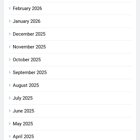
February 2026
January 2026
December 2025
November 2025
October 2025
September 2025
August 2025
July 2025
June 2025
May 2025
April 2025