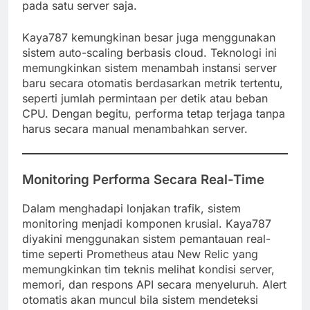
pada satu server saja.
Kaya787 kemungkinan besar juga menggunakan
sistem auto-scaling berbasis cloud. Teknologi ini
memungkinkan sistem menambah instansi server
baru secara otomatis berdasarkan metrik tertentu,
seperti jumlah permintaan per detik atau beban
CPU. Dengan begitu, performa tetap terjaga tanpa
harus secara manual menambahkan server.
Monitoring Performa Secara Real-Time
Dalam menghadapi lonjakan trafik, sistem
monitoring menjadi komponen krusial. Kaya787
diyakini menggunakan sistem pemantauan real-
time seperti Prometheus atau New Relic yang
memungkinkan tim teknis melihat kondisi server,
memori, dan respons API secara menyeluruh. Alert
otomatis akan muncul bila sistem mendeteksi