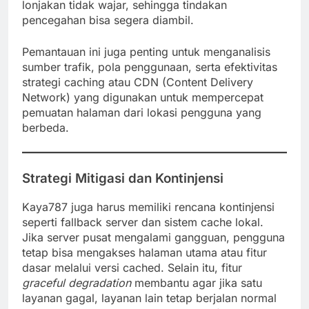
lonjakan tidak wajar, sehingga tindakan
pencegahan bisa segera diambil.
Pemantauan ini juga penting untuk menganalisis
sumber trafik, pola penggunaan, serta efektivitas
strategi caching atau CDN (Content Delivery
Network) yang digunakan untuk mempercepat
pemuatan halaman dari lokasi pengguna yang
berbeda.
Strategi Mitigasi dan Kontinjensi
Kaya787 juga harus memiliki rencana kontinjensi
seperti fallback server dan sistem cache lokal.
Jika server pusat mengalami gangguan, pengguna
tetap bisa mengakses halaman utama atau fitur
dasar melalui versi cached. Selain itu, fitur
graceful degradation
membantu agar jika satu
layanan gagal, layanan lain tetap berjalan normal