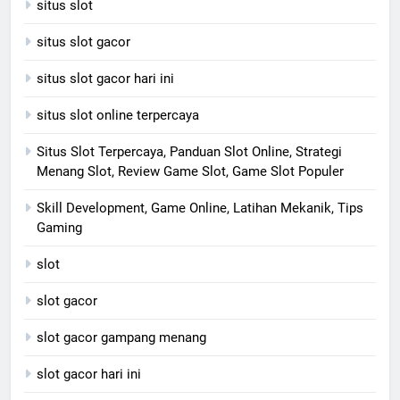
situs slot
situs slot gacor
situs slot gacor hari ini
situs slot online terpercaya
Situs Slot Terpercaya, Panduan Slot Online, Strategi
Menang Slot, Review Game Slot, Game Slot Populer
Skill Development, Game Online, Latihan Mekanik, Tips
Gaming
slot
slot gacor
slot gacor gampang menang
slot gacor hari ini