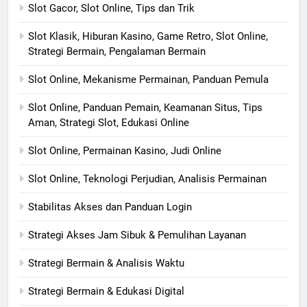
Slot Gacor, Slot Online, Tips dan Trik
Slot Klasik, Hiburan Kasino, Game Retro, Slot Online,
Strategi Bermain, Pengalaman Bermain
Slot Online, Mekanisme Permainan, Panduan Pemula
Slot Online, Panduan Pemain, Keamanan Situs, Tips
Aman, Strategi Slot, Edukasi Online
Slot Online, Permainan Kasino, Judi Online
Slot Online, Teknologi Perjudian, Analisis Permainan
Stabilitas Akses dan Panduan Login
Strategi Akses Jam Sibuk & Pemulihan Layanan
Strategi Bermain & Analisis Waktu
Strategi Bermain & Edukasi Digital