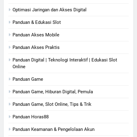
Optimasi Jaringan dan Akses Digital
Panduan & Edukasi Slot
Panduan Akses Mobile
Panduan Akses Praktis
Panduan Digital | Teknologi Interaktif | Edukasi Slot
Online
Panduan Game
Panduan Game, Hiburan Digital, Pemula
Panduan Game, Slot Online, Tips & Trik
Panduan Horas88
Panduan Keamanan & Pengelolaan Akun