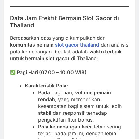
Data Jam Efektif Bermain Slot Gacor di
Thailand
Berdasarkan data yang dikumpulkan dari
komunitas pemain
slot gacor thailand
dan analisis
pola kemenangan, berikut adalah
waktu terbaik
untuk bermain slot gacor
di Thailand:
Pagi Hari (07.00 – 10.00 WIB)
Karakteristik Pola:
Pada pagi hari,
volume pemain
rendah
, yang memberikan
kesempatan bagi sistem untuk lebih
stabil
dan responsif terhadap
pengaktifan fitur bonus.
Pola kemenangan kecil
lebih sering
terjadi pada jam ini, dengan lebih