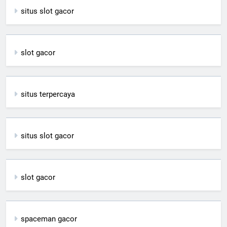
situs slot gacor
slot gacor
situs terpercaya
situs slot gacor
slot gacor
spaceman gacor