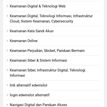
Keamanan Digital & Teknologi Web
Keamanan Digital, Teknologi Informasi, Infrastruktur
Cloud, Sistem Keamanan, Cybersecurity
Keamanan Kata Sandi Akun
Keamanan Online
Keamanan Perjudian, Sbobet, Panduan Bermain
Keamanan Siber & Sistem Informasi
Keamanan Siber, Infrastruktur Digital, Teknologi
Informasi
link alternatif edwinslot
login edwinslot alternatif
Navigasi Digital dan Panduan Akses