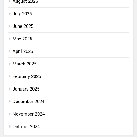
August 2025
July 2025
June 2025
May 2025
April 2025
March 2025
February 2025
January 2025
December 2024
November 2024
October 2024