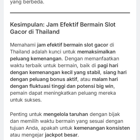
yang berbeda.
Kesimpulan: Jam Efektif Bermain Slot
Gacor di Thailand
Memahami
jam efektif bermain slot gacor
di
Thailand adalah kunci untuk
memaksimalkan
peluang kemenangan
. Dengan memanfaatkan
waktu terbaik untuk bermain, baik di
pagi hari
dengan kemenangan kecil yang stabil
,
siang hari
dengan peluang bonus aktif
, atau
malam hari
dengan fluktuasi tinggi dan potensi big win
,
pemain dapat meningkatkan peluang mereka
untuk sukses.
Penting untuk
mengelola taruhan
dengan bijak
dan memilih waktu bermain yang sesuai dengan
tujuan Anda, apakah untuk
kemenangan konsisten
atau mengejar
jackpot besar
.