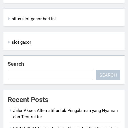
situs slot gacor hari ini
slot gacor
Search
SEARCH
Recent Posts
Jalur Akses Alternatif untuk Pengalaman yang Nyaman
dan Terstruktur