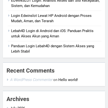
EDWINSLOT Login: Analisis Akses dari Sisi Kecepatan,
Sistem, dan Kemudahan
Login Edwinslot Lewat HP Android dengan Proses
Mudah, Aman, dan Terarah
Lebah4D Login di Android dan iOS: Panduan Praktis
untuk Akses Akun yang Aman
Panduan Login Lebah4D dengan Sistem Akses yang
Lebih Stabil
Recent Comments
A WordPress Commenter
on
Hello world!
Archives