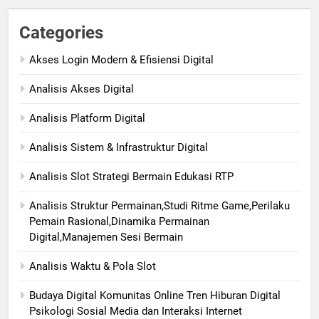
Categories
Akses Login Modern & Efisiensi Digital
Analisis Akses Digital
Analisis Platform Digital
Analisis Sistem & Infrastruktur Digital
Analisis Slot Strategi Bermain Edukasi RTP
Analisis Struktur Permainan,Studi Ritme Game,Perilaku
Pemain Rasional,Dinamika Permainan
Digital,Manajemen Sesi Bermain
Analisis Waktu & Pola Slot
Budaya Digital Komunitas Online Tren Hiburan Digital
Psikologi Sosial Media dan Interaksi Internet