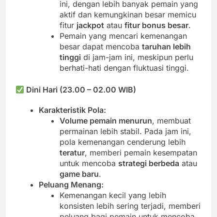
ini, dengan lebih banyak pemain yang
aktif dan kemungkinan besar memicu
fitur
jackpot
atau
fitur bonus besar
.
Pemain yang mencari kemenangan
besar dapat mencoba
taruhan lebih
tinggi
di jam-jam ini, meskipun perlu
berhati-hati dengan fluktuasi tinggi.
Dini Hari (23.00 – 02.00 WIB)
Karakteristik Pola:
Volume pemain menurun
, membuat
permainan lebih stabil. Pada jam ini,
pola kemenangan cenderung lebih
teratur
, memberi pemain kesempatan
untuk mencoba
strategi berbeda
atau
game baru
.
Peluang Menang:
Kemenangan kecil yang lebih
konsisten lebih sering terjadi, memberi
peluang bagi pemain untuk mencoba