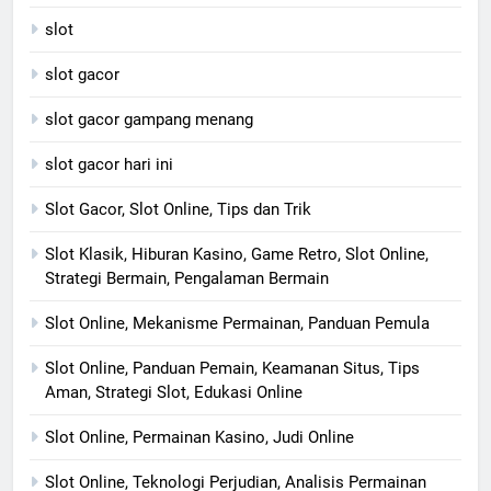
slot
slot gacor
slot gacor gampang menang
slot gacor hari ini
Slot Gacor, Slot Online, Tips dan Trik
Slot Klasik, Hiburan Kasino, Game Retro, Slot Online,
Strategi Bermain, Pengalaman Bermain
Slot Online, Mekanisme Permainan, Panduan Pemula
Slot Online, Panduan Pemain, Keamanan Situs, Tips
Aman, Strategi Slot, Edukasi Online
Slot Online, Permainan Kasino, Judi Online
Slot Online, Teknologi Perjudian, Analisis Permainan