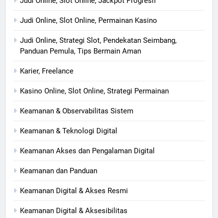
Judi Online, Slot Online, Jackpot Progresif
Judi Online, Slot Online, Permainan Kasino
Judi Online, Strategi Slot, Pendekatan Seimbang,
Panduan Pemula, Tips Bermain Aman
Karier, Freelance
Kasino Online, Slot Online, Strategi Permainan
Keamanan & Observabilitas Sistem
Keamanan & Teknologi Digital
Keamanan Akses dan Pengalaman Digital
Keamanan dan Panduan
Keamanan Digital & Akses Resmi
Keamanan Digital & Aksesibilitas