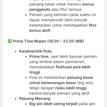
peluang besar untuk memicu
bonus
pengganda
atau fitur lainnya.
Pemain yang bermain pada waktu ini
dapat memperoleh lebih banyak
kesempatan untuk mendapatkan
fitur
bonus aktif
.
Prime Time Malam (19.00 – 22.00 WIB)
Karakteristik Pola:
Prime time
, saat lebih banyak pemain
yang terlibat dalam permainan,
menyebabkan
fluktuasi pola lebih
tinggi
.
Pola ini memberikan
peluang besar
untuk kemenangan besar
(big win),
tetapi dengan
risiko lebih tinggi
karena banyak pemain yang aktif.
Peluang Menang:
Big win lebih sering terjadi
pada jam