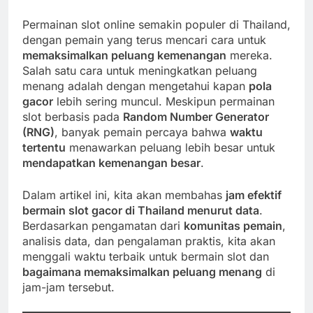
Permainan slot online semakin populer di Thailand,
dengan pemain yang terus mencari cara untuk
memaksimalkan peluang kemenangan
mereka.
Salah satu cara untuk meningkatkan peluang
menang adalah dengan mengetahui kapan
pola
gacor
lebih sering muncul. Meskipun permainan
slot berbasis pada
Random Number Generator
(RNG)
, banyak pemain percaya bahwa
waktu
tertentu
menawarkan peluang lebih besar untuk
mendapatkan kemenangan besar
.
Dalam artikel ini, kita akan membahas
jam efektif
bermain slot gacor di Thailand menurut data
.
Berdasarkan pengamatan dari
komunitas pemain
,
analisis data, dan pengalaman praktis, kita akan
menggali waktu terbaik untuk bermain slot dan
bagaimana memaksimalkan peluang menang
di
jam-jam tersebut.