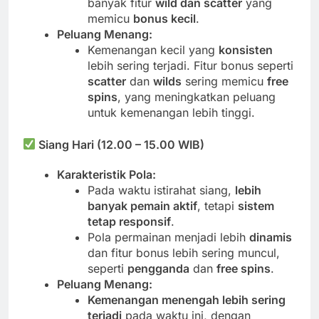
banyak fitur
wild dan scatter
yang
memicu
bonus kecil
.
Peluang Menang:
Kemenangan kecil yang
konsisten
lebih sering terjadi. Fitur bonus seperti
scatter
dan
wilds
sering memicu
free
spins
, yang meningkatkan peluang
untuk kemenangan lebih tinggi.
Siang Hari (12.00 – 15.00 WIB)
Karakteristik Pola:
Pada waktu istirahat siang,
lebih
banyak pemain aktif
, tetapi
sistem
tetap responsif
.
Pola permainan menjadi lebih
dinamis
dan fitur bonus lebih sering muncul,
seperti
pengganda
dan
free spins
.
Peluang Menang:
Kemenangan menengah lebih sering
terjadi
pada waktu ini, dengan