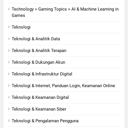
Technology > Gaming Topics > AI & Machine Learning in
Games
Teknologi
Teknologi & Analitik Data
Teknologi & Analitik Terapan
Teknologi & Dukungan Akun
Teknologi & Infrastruktur Digital
Teknologi & Internet, Panduan Login, Keamanan Online
Teknologi & Keamanan Digital
Teknologi & Keamanan Siber
Teknologi & Pengalaman Pengguna