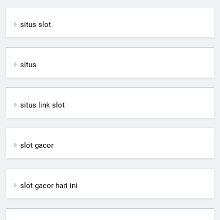
situs slot
situs
situs link slot
slot gacor
slot gacor hari ini