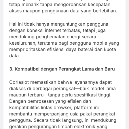
tetap menarik tanpa mengorbankan kecepatan
akses maupun penggunaan data yang berlebihan.
Hal ini tidak hanya menguntungkan pengguna
dengan koneksi internet terbatas, tetapi juga
mendukung penghematan energi secara
keseluruhan, terutama bagi pengguna mobile yang
memprioritaskan efisiensi daya baterai dan kuota
data.
3. Kompatibel dengan Perangkat Lama dan Baru
Corlaslot memastikan bahwa layanannya dapat
diakses di berbagai perangkat—baik model lama
maupun terbaru—tanpa perlu spesifikasi tinggi.
Dengan pemrosesan yang efisien dan
kompatibilitas lintas browser, platform ini
membantu memperpanjang usia pakai perangkat
pengguna. Secara tidak langsung, ini mendukung
gerakan pengurangan limbah elektronik yang