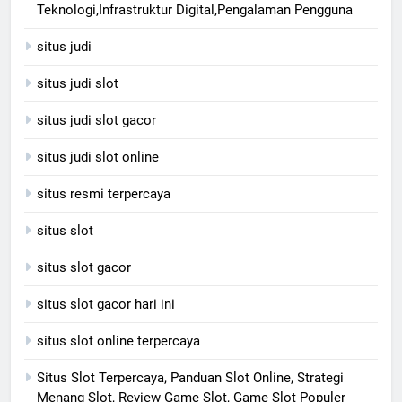
Teknologi,Infrastruktur Digital,Pengalaman Pengguna
situs judi
situs judi slot
situs judi slot gacor
situs judi slot online
situs resmi terpercaya
situs slot
situs slot gacor
situs slot gacor hari ini
situs slot online terpercaya
Situs Slot Terpercaya, Panduan Slot Online, Strategi
Menang Slot, Review Game Slot, Game Slot Populer