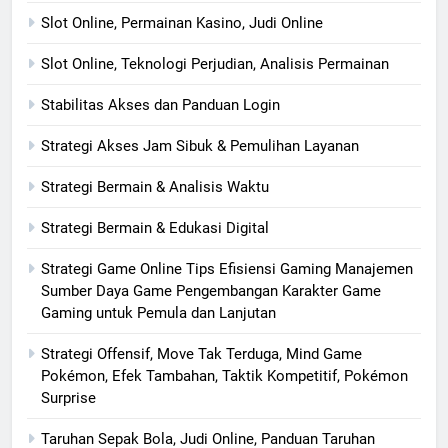
Slot Online, Permainan Kasino, Judi Online
Slot Online, Teknologi Perjudian, Analisis Permainan
Stabilitas Akses dan Panduan Login
Strategi Akses Jam Sibuk & Pemulihan Layanan
Strategi Bermain & Analisis Waktu
Strategi Bermain & Edukasi Digital
Strategi Game Online Tips Efisiensi Gaming Manajemen
Sumber Daya Game Pengembangan Karakter Game
Gaming untuk Pemula dan Lanjutan
Strategi Offensif, Move Tak Terduga, Mind Game
Pokémon, Efek Tambahan, Taktik Kompetitif, Pokémon
Surprise
Taruhan Sepak Bola, Judi Online, Panduan Taruhan