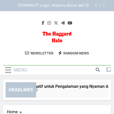
Skip
Login Edwinslot Lewat HP Android dengan
to
Proses Mudah, Aman, dan Terarah
content
Lebah4D Login di Android dan iOS: Panduan
Praktis untuk Akses Akun yang Aman
Jalur Akses Alternatif untuk Pengalaman yang
Nyaman dan Terstruktur
EDWINSLOT Login: Analisis Akses dari Sisi
Kecepatan, Sistem, dan Kemudahan
The Haggard
Baca Inspirasi Hidup Dan Tips
Login Edwinslot Lewat HP Android dengan
NEWSLETTER
RANDOM NEWS
Proses Mudah, Aman, dan Terarah
Halo
Bermanfaat Di The Haggard Halo. Blog
Lebah4D Login di Android dan iOS: Panduan
Untuk Hidup Yang Lebih Bermakna.
Praktis untuk Akses Akun yang Aman
MENU
lur Akses Alternatif untuk Pengalaman yang Nyaman dan Ters
HEADLINES
Weeks Ago
Home