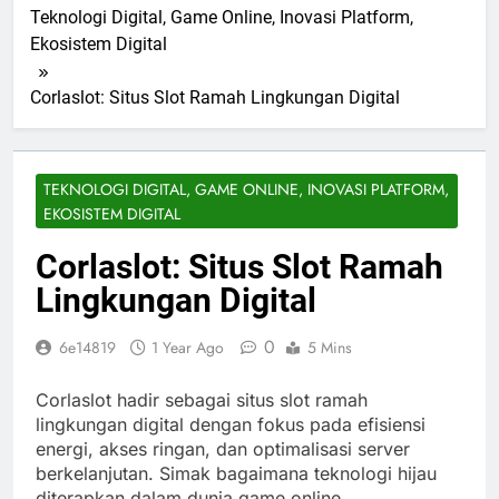
Teknologi Digital, Game Online, Inovasi Platform,
Ekosistem Digital
Corlaslot: Situs Slot Ramah Lingkungan Digital
TEKNOLOGI DIGITAL, GAME ONLINE, INOVASI PLATFORM,
EKOSISTEM DIGITAL
Corlaslot: Situs Slot Ramah
Lingkungan Digital
0
6e14819
1 Year Ago
5 Mins
Corlaslot hadir sebagai situs slot ramah
lingkungan digital dengan fokus pada efisiensi
energi, akses ringan, dan optimalisasi server
berkelanjutan. Simak bagaimana teknologi hijau
diterapkan dalam dunia game online.