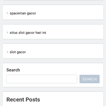
spaceman gacor
situs slot gacor hari ini
slot gacor
Search
SEARCH
Recent Posts