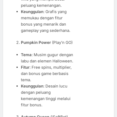
peluang kemenangan.
Keunggulan
: Grafis yang
memukau dengan fitur
bonus yang menarik dan
gameplay yang sederhana.
Pumpkin Power
(Play’n GO)
Tema
: Musim gugur dengan
labu dan elemen Halloween.
Fitur
: Free spins, multiplier,
dan bonus game berbasis
tema.
Keunggulan
: Desain lucu
dengan peluang
kemenangan tinggi melalui
fitur bonus.
Autumn Queen
(iSoftBet)