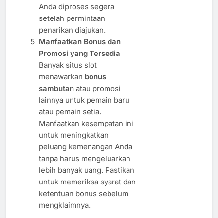
Anda diproses segera
setelah permintaan
penarikan diajukan.
Manfaatkan Bonus dan
Promosi yang Tersedia
Banyak situs slot
menawarkan
bonus
sambutan
atau promosi
lainnya untuk pemain baru
atau pemain setia.
Manfaatkan kesempatan ini
untuk meningkatkan
peluang kemenangan Anda
tanpa harus mengeluarkan
lebih banyak uang. Pastikan
untuk memeriksa syarat dan
ketentuan bonus sebelum
mengklaimnya.