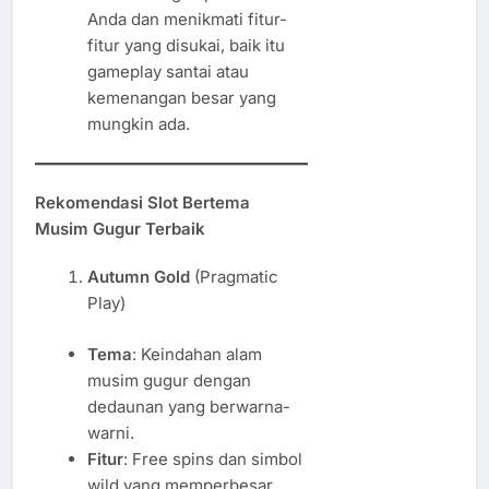
Anda dan menikmati fitur-
fitur yang disukai, baik itu
gameplay santai atau
kemenangan besar yang
mungkin ada.
Rekomendasi Slot Bertema
Musim Gugur Terbaik
Autumn Gold
(Pragmatic
Play)
Tema
: Keindahan alam
musim gugur dengan
dedaunan yang berwarna-
warni.
Fitur
: Free spins dan simbol
wild yang memperbesar