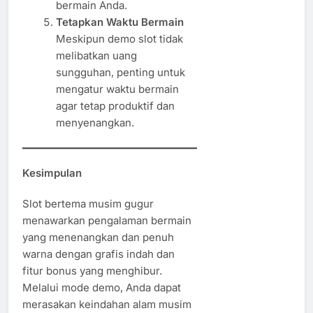
bermain Anda.
Tetapkan Waktu Bermain
Meskipun demo slot tidak
melibatkan uang
sungguhan, penting untuk
mengatur waktu bermain
agar tetap produktif dan
menyenangkan.
Kesimpulan
Slot bertema musim gugur
menawarkan pengalaman bermain
yang menenangkan dan penuh
warna dengan grafis indah dan
fitur bonus yang menghibur.
Melalui mode demo, Anda dapat
merasakan keindahan alam musim