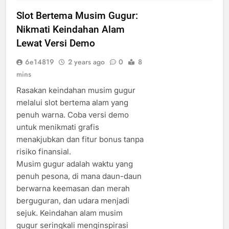
Slot Bertema Musim Gugur:
Nikmati Keindahan Alam
Lewat Versi Demo
6e14819
2 years ago
0
8
mins
Rasakan keindahan musim gugur
melalui slot bertema alam yang
penuh warna. Coba versi demo
untuk menikmati grafis
menakjubkan dan fitur bonus tanpa
risiko finansial.
Musim gugur adalah waktu yang
penuh pesona, di mana daun-daun
berwarna keemasan dan merah
berguguran, dan udara menjadi
sejuk. Keindahan alam musim
gugur seringkali menginspirasi