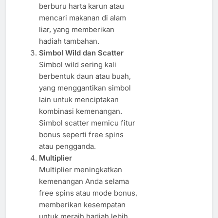
berburu harta karun atau
mencari makanan di alam
liar, yang memberikan
hadiah tambahan.
Simbol Wild dan Scatter
Simbol wild sering kali
berbentuk daun atau buah,
yang menggantikan simbol
lain untuk menciptakan
kombinasi kemenangan.
Simbol scatter memicu fitur
bonus seperti free spins
atau pengganda.
Multiplier
Multiplier meningkatkan
kemenangan Anda selama
free spins atau mode bonus,
memberikan kesempatan
untuk meraih hadiah lebih