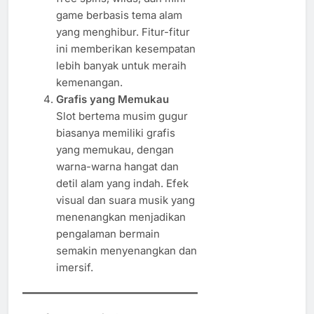
game berbasis tema alam
yang menghibur. Fitur-fitur
ini memberikan kesempatan
lebih banyak untuk meraih
kemenangan.
Grafis yang Memukau
Slot bertema musim gugur
biasanya memiliki grafis
yang memukau, dengan
warna-warna hangat dan
detil alam yang indah. Efek
visual dan suara musik yang
menenangkan menjadikan
pengalaman bermain
semakin menyenangkan dan
imersif.