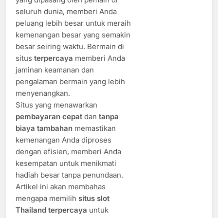
seluruh dunia, memberi Anda
peluang lebih besar untuk meraih
kemenangan besar yang semakin
besar seiring waktu. Bermain di
situs
terpercaya
memberi Anda
jaminan keamanan dan
pengalaman bermain yang lebih
menyenangkan.
Situs yang menawarkan
pembayaran cepat
dan
tanpa
biaya tambahan
memastikan
kemenangan Anda diproses
dengan efisien, memberi Anda
kesempatan untuk menikmati
hadiah besar tanpa penundaan.
Artikel ini akan membahas
mengapa memilih
situs slot
Thailand terpercaya
untuk