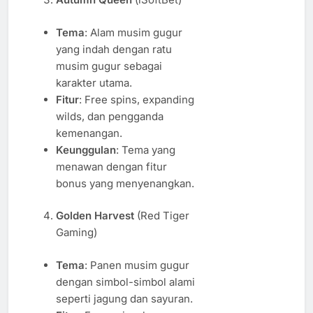
Tema
: Alam musim gugur
yang indah dengan ratu
musim gugur sebagai
karakter utama.
Fitur
: Free spins, expanding
wilds, dan pengganda
kemenangan.
Keunggulan
: Tema yang
menawan dengan fitur
bonus yang menyenangkan.
Golden Harvest
(Red Tiger
Gaming)
Tema
: Panen musim gugur
dengan simbol-simbol alami
seperti jagung dan sayuran.