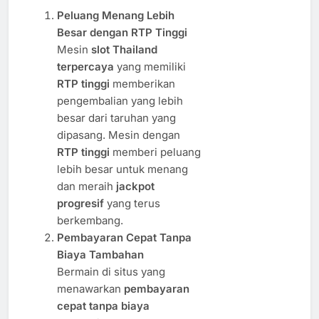
Peluang Menang Lebih
Besar dengan RTP Tinggi
Mesin
slot Thailand
terpercaya
yang memiliki
RTP tinggi
memberikan
pengembalian yang lebih
besar dari taruhan yang
dipasang. Mesin dengan
RTP tinggi
memberi peluang
lebih besar untuk menang
dan meraih
jackpot
progresif
yang terus
berkembang.
Pembayaran Cepat Tanpa
Biaya Tambahan
Bermain di situs yang
menawarkan
pembayaran
cepat tanpa biaya