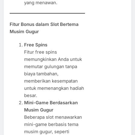
yang menawan.
Fitur Bonus dalam Slot Bertema
Musim Gugur
Free Spins
Fitur free spins
memungkinkan Anda untuk
memutar gulungan tanpa
biaya tambahan,
memberikan kesempatan
untuk memenangkan hadiah
besar.
Mini-Game Berdasarkan
Musim Gugur
Beberapa slot menawarkan
mini-game berbasis tema
musim gugur, seperti