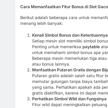
Cara Memanfaatkan Fitur Bonus di Slot Gaco
Berikut adalah beberapa cara untuk memanfaa
menang lebih banyak:
Kenali Simbol Bonus dan Ketentuannya
Setiap mesin slot memiliki simbol bon
Penting untuk memeriksa
paytable
ata
untuk memahami simbol bonus apa yang
Beberapa mesin memerlukan tiga atau l
atau bonus lainnya.
Manfaatkan Putaran Gratis dengan Bij
Putaran gratis adalah salah satu fitu
memutar gulungan tanpa biaya tambahan
yang sama. Perhatikan apakah ada pengg
gratis diaktifkan, karena ini dapat m
Perhatikan Simbol Wild dan Fungsinya
Fitur wild dapat meningkatkan peluan