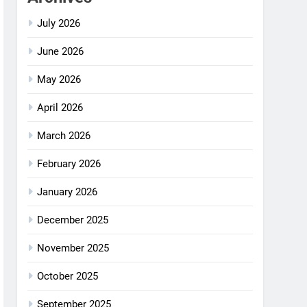
July 2026
June 2026
May 2026
April 2026
March 2026
February 2026
January 2026
December 2025
November 2025
October 2025
September 2025