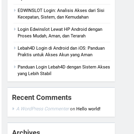
EDWINSLOT Login: Analisis Akses dari Sisi
Kecepatan, Sistem, dan Kemudahan
Login Edwinslot Lewat HP Android dengan
Proses Mudah, Aman, dan Terarah
Lebah4D Login di Android dan iOS: Panduan
Praktis untuk Akses Akun yang Aman
Panduan Login Lebah4D dengan Sistem Akses
yang Lebih Stabil
Recent Comments
A WordPress Commenter
on
Hello world!
Archives