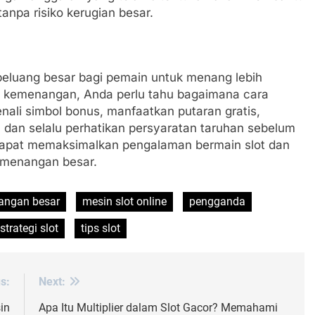
anpa risiko kerugian besar.
luang besar bagi pemain untuk menang lebih
i kemenangan, Anda perlu tahu bagaimana cara
nali simbol bonus, manfaatkan putaran gratis,
dan selalu perhatikan persyaratan taruhan sebelum
 dapat memaksimalkan pengalaman bermain slot dan
emenangan besar.
angan besar
mesin slot online
pengganda
strategi slot
tips slot
s:
Next:
in
Apa Itu Multiplier dalam Slot Gacor? Memahami