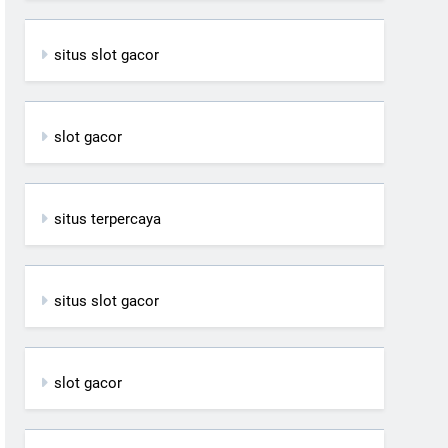
situs slot gacor
slot gacor
situs terpercaya
situs slot gacor
slot gacor