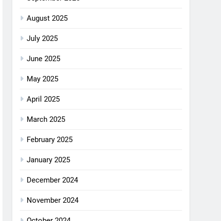
August 2025
July 2025
June 2025
May 2025
April 2025
March 2025
February 2025
January 2025
December 2024
November 2024
October 2024