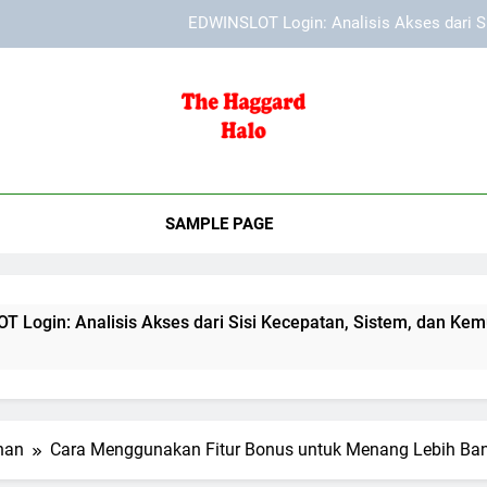
EDWINSLOT Login: Analisis Akses dari S
Login Edwinslot Lewat HP Android de
Lebah4D Login di Android dan iOS: Pandua
 Haggard Halo
Jalur Akses Alternatif untuk P
irasi Hidup Dan Tips Bermanfaat Di The Haggard Halo. Blog Un
EDWINSLOT Login: Analisis Akses dari S
SAMPLE PAGE
Login Edwinslot Lewat HP Android de
Lebah4D Login di Android dan iOS: Pandua
alisis Akses dari Sisi Kecepatan, Sistem, dan Kemudahan
inan
Cara Menggunakan Fitur Bonus untuk Menang Lebih Bany