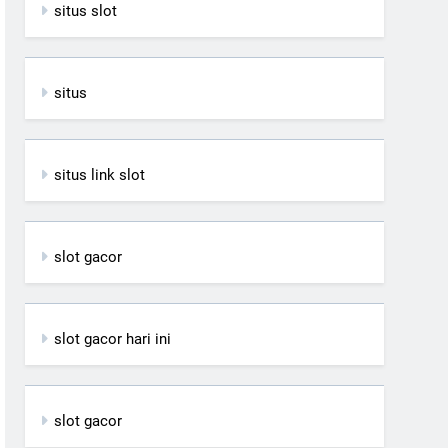
situs slot
situs
situs link slot
slot gacor
slot gacor hari ini
slot gacor