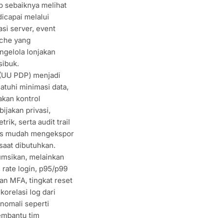
 sebaiknya melihat
dicapai melalui
asi server, event
ache yang
gelola lonjakan
sibuk.
 (UU PDP) menjadi
atuhi minimasi data,
kan kontrol
jakan privasi,
ik, serta audit trail
rus mudah mengekspor
saat dibutuhkan.
sumsikan, melainkan
 rate login, p95/p99
gan MFA, tingkat reset
orelasi log dari
nomali seperti
membantu tim