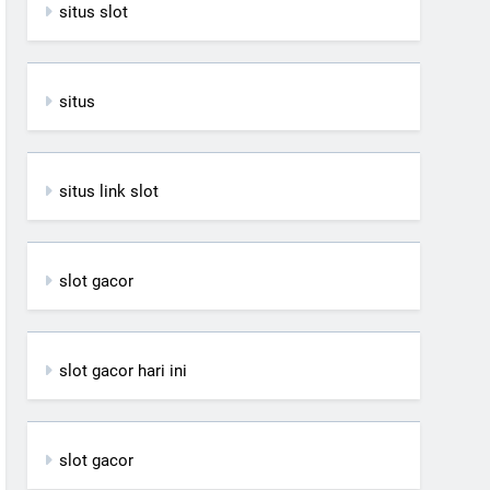
situs slot
situs
situs link slot
slot gacor
slot gacor hari ini
slot gacor