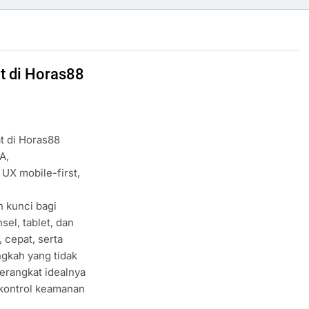
at di Horas88
t di Horas88
A,
 UX mobile-first,
n kunci bagi
el, tablet, dan
 cepat, serta
gkah yang tidak
perangkat idealnya
, kontrol keamanan