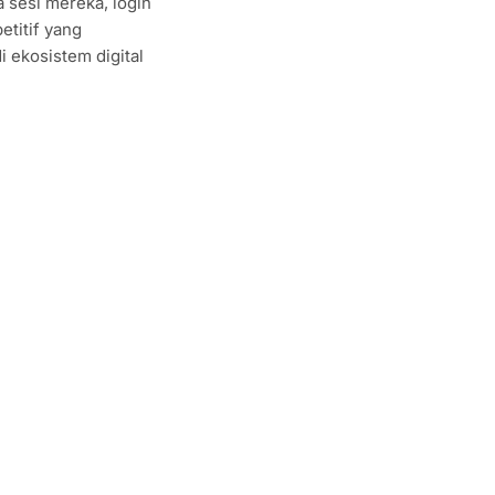
 sesi mereka, login
titif yang
 ekosistem digital