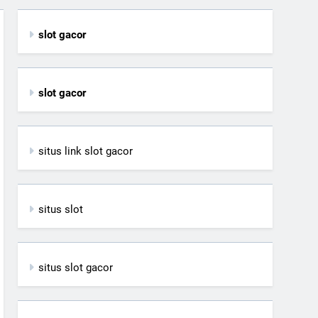
slot gacor
slot gacor
situs link slot gacor
situs slot
situs slot gacor