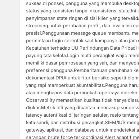
sukses di ponsel, pengguna yang membuka desktop
status yang konsisten tanpa inkonsistensi state.Ini 
penyimpanan state ringan di sisi klien yang tervalid
streaming untuk perubahan profil, dan invalidasi c
presisi.Penggunaan message queue membantu men
permintaan login serentak saat kampanye atau jam 
Kepatuhan terhadap UU Perlindungan Data Pribadi
payung tata kelola.Login multi perangkat wajib mem
memiliki dasar pemrosesan yang sah, dan menyedia
preferensi pengguna.Pemberitahuan perubahan kebi
dokumentasi DPIA untuk fitur berisiko seperti biometr
yang rapi memperkuat akuntabilitas.Pengguna ha
atau menghapus data perangkat tepercaya mereka 
Observability memastikan kualitas tidak hanya dia
diukur.Metrik inti yang dipantau mencakup success
latency autentikasi di jaringan seluler, rasio tantan
kata sandi, dan distribusi perangkat.SIEM/IDS mengk
gateway, aplikasi, dan database untuk mendeteksi a
serangan brute force terkoordinasi.Alert adaptif 