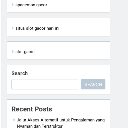
spaceman gacor
situs slot gacor hari ini
slot gacor
Search
SEARCH
Recent Posts
Jalur Akses Alternatif untuk Pengalaman yang
Nyaman dan Terstruktur