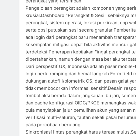
perangkat yang tersimpan.
Pengelolaan perangkat adalah komponen yang seri
krusial.Dashboard “Perangkat & Sesi” sebaiknya 
perangkat, sistem operasi, lokasi perkiraan, cap wak
serta opsi putuskan sesi secara granular.Pemberita
ada login dari perangkat baru menambah transpara
kesempatan mitigasi cepat bila aktivitas mencuriga
terdeteksi.Penerapan kebijakan “ingat perangkat t
dipertahankan, namun dengan masa berlaku terbat
Dari perspektif UX, Indonesia adalah pasar mobile-f
login perlu ramping dan hemat langkah.Form field me
dukungan autofill/biometrik OS, dan pesan galat y
tidak membocorkan informasi sensitif.Desain resp
tombol aksi berada dalam jangkauan ibu jari, seme
dan cache konfigurasi OIDC/PKCE memangkas wak
pula menyiapkan jalur pemulihan akun yang aman n
verifikasi multi-saluran, tautan sekali pakai berumu
pada percobaan berulang.
Sinkronisasi lintas perangkat harus terasa mulus.Se