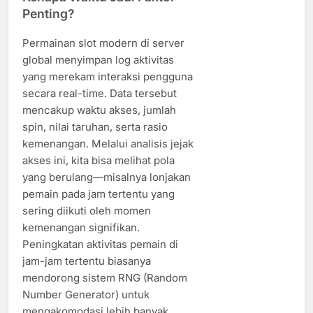
Penting?
Permainan slot modern di server
global menyimpan log aktivitas
yang merekam interaksi pengguna
secara real-time. Data tersebut
mencakup waktu akses, jumlah
spin, nilai taruhan, serta rasio
kemenangan. Melalui analisis jejak
akses ini, kita bisa melihat pola
yang berulang—misalnya lonjakan
pemain pada jam tertentu yang
sering diikuti oleh momen
kemenangan signifikan.
Peningkatan aktivitas pemain di
jam-jam tertentu biasanya
mendorong sistem RNG (Random
Number Generator) untuk
mengakomodasi lebih banyak