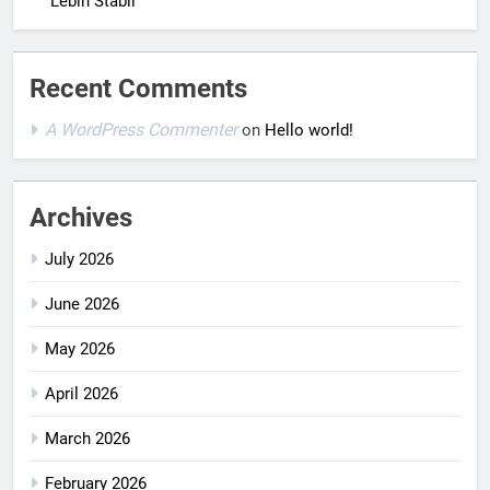
Lebih Stabil
Recent Comments
A WordPress Commenter
on
Hello world!
Archives
July 2026
June 2026
May 2026
April 2026
March 2026
February 2026