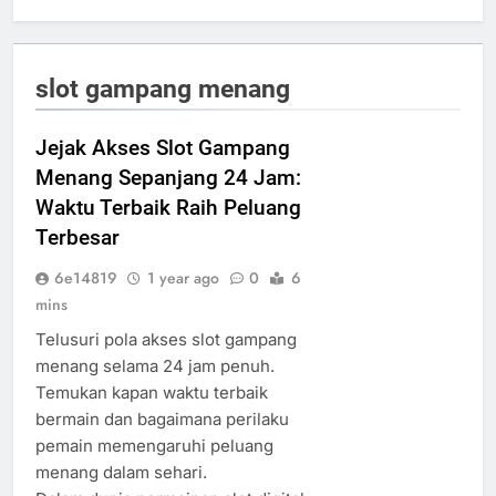
slot gampang menang
Jejak Akses Slot Gampang
Menang Sepanjang 24 Jam:
Waktu Terbaik Raih Peluang
Terbesar
6e14819
1 year ago
0
6
mins
Telusuri pola akses slot gampang
menang selama 24 jam penuh.
Temukan kapan waktu terbaik
bermain dan bagaimana perilaku
pemain memengaruhi peluang
menang dalam sehari.