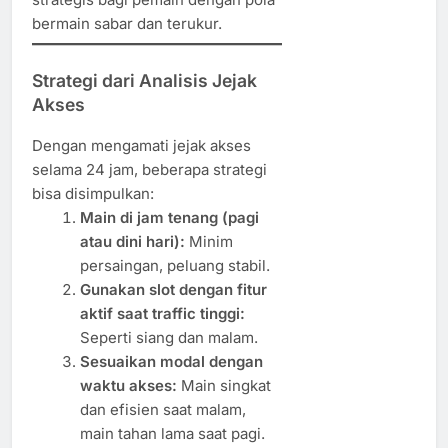
bermain sabar dan terukur.
Strategi dari Analisis Jejak
Akses
Dengan mengamati jejak akses
selama 24 jam, beberapa strategi
bisa disimpulkan:
Main di jam tenang (pagi
atau dini hari):
Minim
persaingan, peluang stabil.
Gunakan slot dengan fitur
aktif saat traffic tinggi:
Seperti siang dan malam.
Sesuaikan modal dengan
waktu akses:
Main singkat
dan efisien saat malam,
main tahan lama saat pagi.