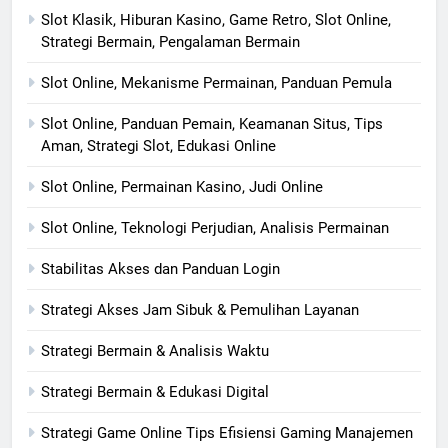
Slot Klasik, Hiburan Kasino, Game Retro, Slot Online,
Strategi Bermain, Pengalaman Bermain
Slot Online, Mekanisme Permainan, Panduan Pemula
Slot Online, Panduan Pemain, Keamanan Situs, Tips
Aman, Strategi Slot, Edukasi Online
Slot Online, Permainan Kasino, Judi Online
Slot Online, Teknologi Perjudian, Analisis Permainan
Stabilitas Akses dan Panduan Login
Strategi Akses Jam Sibuk & Pemulihan Layanan
Strategi Bermain & Analisis Waktu
Strategi Bermain & Edukasi Digital
Strategi Game Online Tips Efisiensi Gaming Manajemen