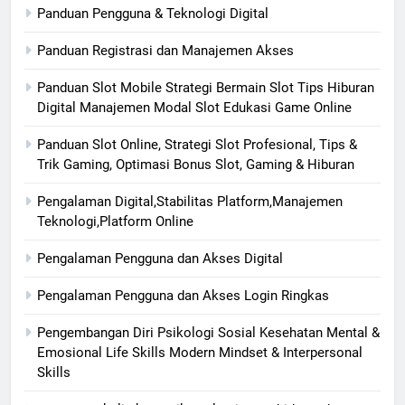
Panduan Pengguna & Teknologi Digital
Panduan Registrasi dan Manajemen Akses
Panduan Slot Mobile Strategi Bermain Slot Tips Hiburan
Digital Manajemen Modal Slot Edukasi Game Online
Panduan Slot Online, Strategi Slot Profesional, Tips &
Trik Gaming, Optimasi Bonus Slot, Gaming & Hiburan
Pengalaman Digital,Stabilitas Platform,Manajemen
Teknologi,Platform Online
Pengalaman Pengguna dan Akses Digital
Pengalaman Pengguna dan Akses Login Ringkas
Pengembangan Diri Psikologi Sosial Kesehatan Mental &
Emosional Life Skills Modern Mindset & Interpersonal
Skills