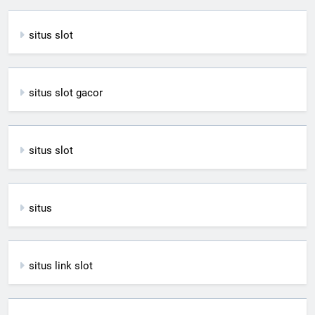
situs slot
situs slot gacor
situs slot
situs
situs link slot