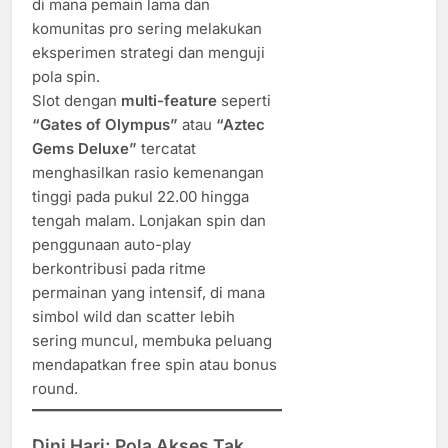
di mana pemain lama dan
komunitas pro sering melakukan
eksperimen strategi dan menguji
pola spin.
Slot dengan
multi-feature
seperti
“Gates of Olympus”
atau
“Aztec
Gems Deluxe”
tercatat
menghasilkan rasio kemenangan
tinggi pada pukul 22.00 hingga
tengah malam. Lonjakan spin dan
penggunaan auto-play
berkontribusi pada ritme
permainan yang intensif, di mana
simbol wild dan scatter lebih
sering muncul, membuka peluang
mendapatkan free spin atau bonus
round.
Dini Hari: Pola Akses Tak