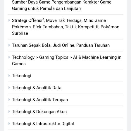
Sumber Daya Game Pengembangan Karakter Game
Gaming untuk Pemula dan Lanjutan
Strategi Offensif, Move Tak Terduga, Mind Game
Pokémon, Efek Tambahan, Taktik Kompetitif, Pokémon
Surprise
Taruhan Sepak Bola, Judi Online, Panduan Taruhan
Technology > Gaming Topics > AI & Machine Learning in
Games
Teknologi
Teknologi & Analitik Data
Teknologi & Analitik Terapan
Teknologi & Dukungan Akun
Teknologi & Infrastruktur Digital