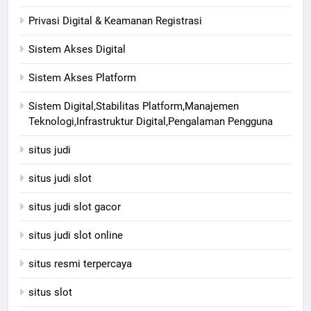
Privasi Digital & Keamanan Registrasi
Sistem Akses Digital
Sistem Akses Platform
Sistem Digital,Stabilitas Platform,Manajemen
Teknologi,Infrastruktur Digital,Pengalaman Pengguna
situs judi
situs judi slot
situs judi slot gacor
situs judi slot online
situs resmi terpercaya
situs slot