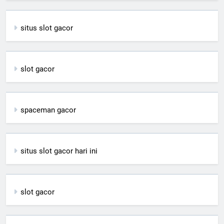
situs slot gacor
slot gacor
spaceman gacor
situs slot gacor hari ini
slot gacor