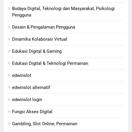
Budaya Digital, Teknologi dan Masyarakat, Psikologi
Pengguna
Desain & Pengalaman Pengguna
Dinamika Kolaborasi Virtual
Edukasi Digital & Gaming
Edukasi Digital & Teknologi Permainan
edwinslot
edwinslot alternatif
edwinslot login
Fungsi Akses Digital
Gambling, Slot Online, Permainan