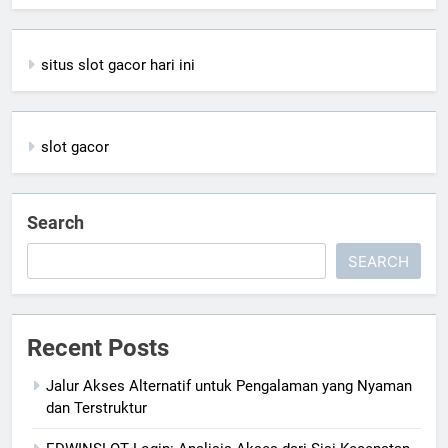
situs slot gacor hari ini
slot gacor
Search
SEARCH
Recent Posts
Jalur Akses Alternatif untuk Pengalaman yang Nyaman
dan Terstruktur