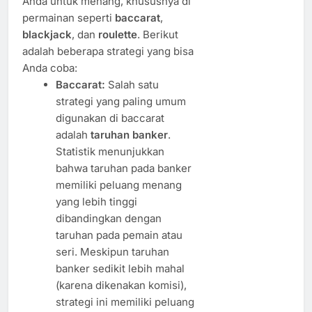
Anda untuk menang, khususnya di
permainan seperti
baccarat
,
blackjack
, dan
roulette
. Berikut
adalah beberapa strategi yang bisa
Anda coba:
Baccarat:
Salah satu
strategi yang paling umum
digunakan di baccarat
adalah
taruhan banker
.
Statistik menunjukkan
bahwa taruhan pada banker
memiliki peluang menang
yang lebih tinggi
dibandingkan dengan
taruhan pada pemain atau
seri. Meskipun taruhan
banker sedikit lebih mahal
(karena dikenakan komisi),
strategi ini memiliki peluang