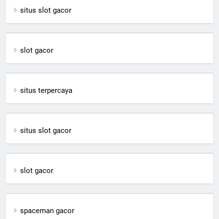
situs slot gacor
slot gacor
situs terpercaya
situs slot gacor
slot gacor
spaceman gacor