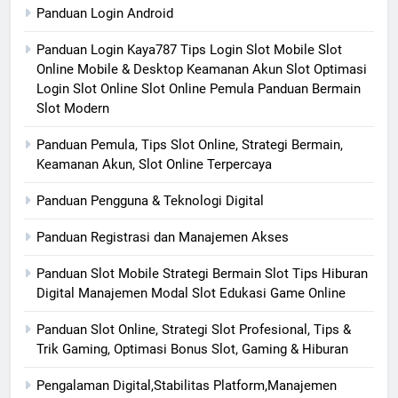
Panduan Login Android
Panduan Login Kaya787 Tips Login Slot Mobile Slot
Online Mobile & Desktop Keamanan Akun Slot Optimasi
Login Slot Online Slot Online Pemula Panduan Bermain
Slot Modern
Panduan Pemula, Tips Slot Online, Strategi Bermain,
Keamanan Akun, Slot Online Terpercaya
Panduan Pengguna & Teknologi Digital
Panduan Registrasi dan Manajemen Akses
Panduan Slot Mobile Strategi Bermain Slot Tips Hiburan
Digital Manajemen Modal Slot Edukasi Game Online
Panduan Slot Online, Strategi Slot Profesional, Tips &
Trik Gaming, Optimasi Bonus Slot, Gaming & Hiburan
Pengalaman Digital,Stabilitas Platform,Manajemen