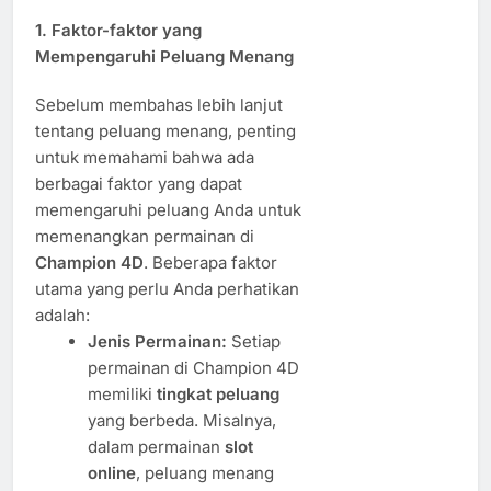
1.
Faktor-faktor yang
Mempengaruhi Peluang Menang
Sebelum membahas lebih lanjut
tentang peluang menang, penting
untuk memahami bahwa ada
berbagai faktor yang dapat
memengaruhi peluang Anda untuk
memenangkan permainan di
Champion 4D
. Beberapa faktor
utama yang perlu Anda perhatikan
adalah:
Jenis Permainan:
Setiap
permainan di Champion 4D
memiliki
tingkat peluang
yang berbeda. Misalnya,
dalam permainan
slot
online
, peluang menang