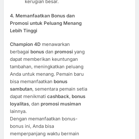
kerugian besar.
4.
Memanfaatkan Bonus dan
Promosi untuk Peluang Menang
Lebih Tinggi
Champion 4D
menawarkan
berbagai
bonus
dan
promosi
yang
dapat memberikan keuntungan
tambahan, meningkatkan peluang
Anda untuk menang. Pemain baru
bisa memanfaatkan
bonus
sambutan
, sementara pemain setia
dapat menikmati
cashback
,
bonus
loyalitas
, dan
promosi musiman
lainnya.
Dengan memanfaatkan bonus-
bonus ini, Anda bisa
memperpanjang waktu bermain