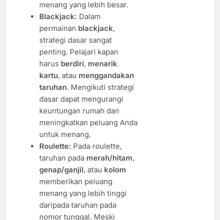
menang yang lebih besar.
Blackjack:
Dalam
permainan
blackjack
,
strategi dasar sangat
penting. Pelajari kapan
harus
berdiri
,
menarik
kartu
, atau
menggandakan
taruhan
. Mengikuti strategi
dasar dapat mengurangi
keuntungan rumah dan
meningkatkan peluang Anda
untuk menang.
Roulette:
Pada roulette,
taruhan pada
merah/hitam
,
genap/ganjil
, atau
kolom
memberikan peluang
menang yang lebih tinggi
daripada taruhan pada
nomor tunggal. Meski