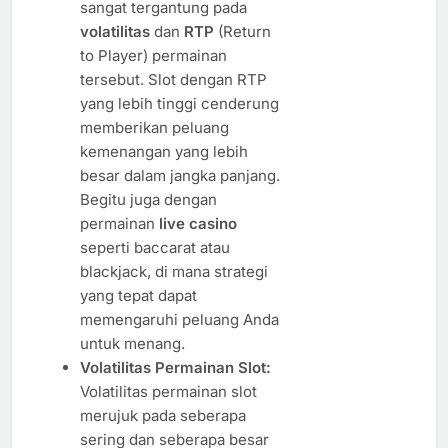
sangat tergantung pada
volatilitas
dan
RTP
(Return
to Player) permainan
tersebut. Slot dengan RTP
yang lebih tinggi cenderung
memberikan peluang
kemenangan yang lebih
besar dalam jangka panjang.
Begitu juga dengan
permainan
live casino
seperti baccarat atau
blackjack, di mana strategi
yang tepat dapat
memengaruhi peluang Anda
untuk menang.
Volatilitas Permainan Slot:
Volatilitas permainan slot
merujuk pada seberapa
sering dan seberapa besar