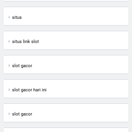
situs
situs link slot
slot gacor
slot gacor hari ini
slot gacor