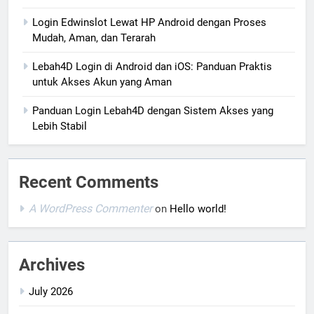
Login Edwinslot Lewat HP Android dengan Proses
Mudah, Aman, dan Terarah
Lebah4D Login di Android dan iOS: Panduan Praktis
untuk Akses Akun yang Aman
Panduan Login Lebah4D dengan Sistem Akses yang
Lebih Stabil
Recent Comments
A WordPress Commenter
on
Hello world!
Archives
July 2026