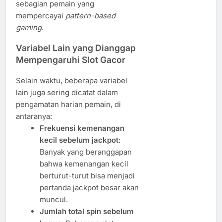
sebagian pemain yang
mempercayai
pattern-based
gaming
.
Variabel Lain yang Dianggap
Mempengaruhi Slot Gacor
Selain waktu, beberapa variabel
lain juga sering dicatat dalam
pengamatan harian pemain, di
antaranya:
Frekuensi kemenangan
kecil sebelum jackpot
:
Banyak yang beranggapan
bahwa kemenangan kecil
berturut-turut bisa menjadi
pertanda jackpot besar akan
muncul.
Jumlah total spin sebelum