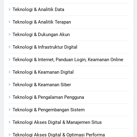
Teknologi & Analitik Data
Teknologi & Analitik Terapan
Teknologi & Dukungan Akun
Teknologi & Infrastruktur Digital
Teknologi & Internet, Panduan Login, Keamanan Online
Teknologi & Keamanan Digital
Teknologi & Keamanan Siber
Teknologi & Pengalaman Pengguna
Teknologi & Pengembangan Sistem
Teknologi Akses Digital & Manajemen Situs
Teknologi Akses Digital & Optimasi Performa