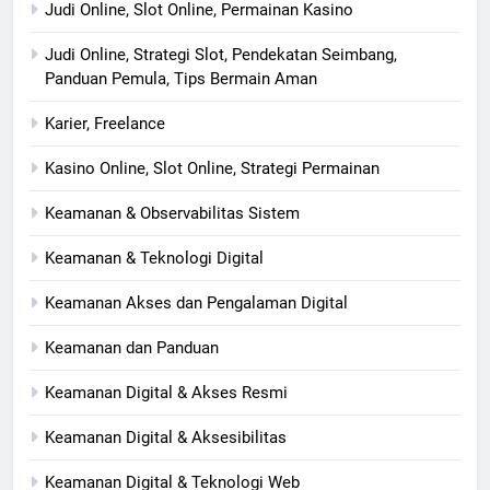
Judi Online, Slot Online, Permainan Kasino
Judi Online, Strategi Slot, Pendekatan Seimbang,
Panduan Pemula, Tips Bermain Aman
Karier, Freelance
Kasino Online, Slot Online, Strategi Permainan
Keamanan & Observabilitas Sistem
Keamanan & Teknologi Digital
Keamanan Akses dan Pengalaman Digital
Keamanan dan Panduan
Keamanan Digital & Akses Resmi
Keamanan Digital & Aksesibilitas
Keamanan Digital & Teknologi Web