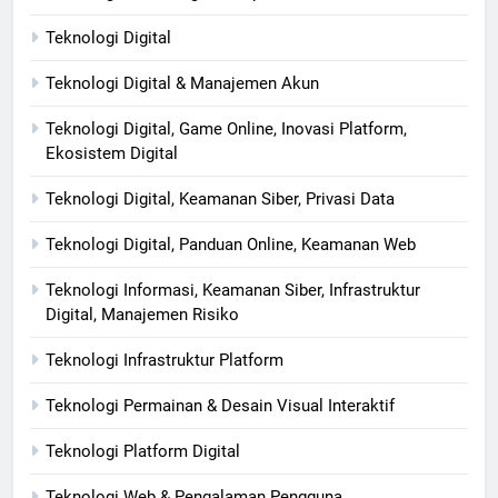
Teknologi Digital
Teknologi Digital & Manajemen Akun
Teknologi Digital, Game Online, Inovasi Platform,
Ekosistem Digital
Teknologi Digital, Keamanan Siber, Privasi Data
Teknologi Digital, Panduan Online, Keamanan Web
Teknologi Informasi, Keamanan Siber, Infrastruktur
Digital, Manajemen Risiko
Teknologi Infrastruktur Platform
Teknologi Permainan & Desain Visual Interaktif
Teknologi Platform Digital
Teknologi Web & Pengalaman Pengguna