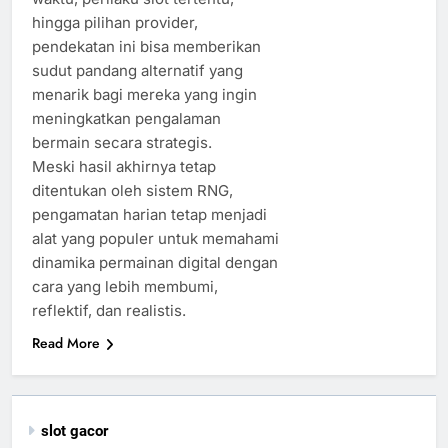
hingga pilihan provider,
pendekatan ini bisa memberikan
sudut pandang alternatif yang
menarik bagi mereka yang ingin
meningkatkan pengalaman
bermain secara strategis.
Meski hasil akhirnya tetap
ditentukan oleh sistem RNG,
pengamatan harian tetap menjadi
alat yang populer untuk memahami
dinamika permainan digital dengan
cara yang lebih membumi,
reflektif, dan realistis.
Read More
slot gacor