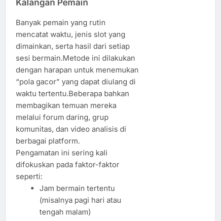
Kalangan Pemain
Banyak pemain yang rutin
mencatat waktu, jenis slot yang
dimainkan, serta hasil dari setiap
sesi bermain.Metode ini dilakukan
dengan harapan untuk menemukan
“pola gacor” yang dapat diulang di
waktu tertentu.Beberapa bahkan
membagikan temuan mereka
melalui forum daring, grup
komunitas, dan video analisis di
berbagai platform.
Pengamatan ini sering kali
difokuskan pada faktor-faktor
seperti:
Jam bermain tertentu
(misalnya pagi hari atau
tengah malam)