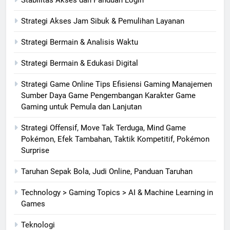
Stabilitas Akses dan Panduan Login
Strategi Akses Jam Sibuk & Pemulihan Layanan
Strategi Bermain & Analisis Waktu
Strategi Bermain & Edukasi Digital
Strategi Game Online Tips Efisiensi Gaming Manajemen
Sumber Daya Game Pengembangan Karakter Game
Gaming untuk Pemula dan Lanjutan
Strategi Offensif, Move Tak Terduga, Mind Game
Pokémon, Efek Tambahan, Taktik Kompetitif, Pokémon
Surprise
Taruhan Sepak Bola, Judi Online, Panduan Taruhan
Technology > Gaming Topics > AI & Machine Learning in
Games
Teknologi