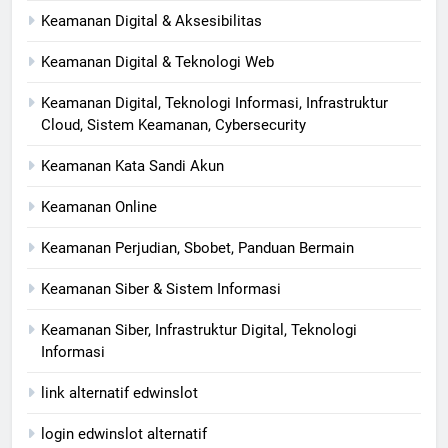
Keamanan Digital & Aksesibilitas
Keamanan Digital & Teknologi Web
Keamanan Digital, Teknologi Informasi, Infrastruktur
Cloud, Sistem Keamanan, Cybersecurity
Keamanan Kata Sandi Akun
Keamanan Online
Keamanan Perjudian, Sbobet, Panduan Bermain
Keamanan Siber & Sistem Informasi
Keamanan Siber, Infrastruktur Digital, Teknologi
Informasi
link alternatif edwinslot
login edwinslot alternatif