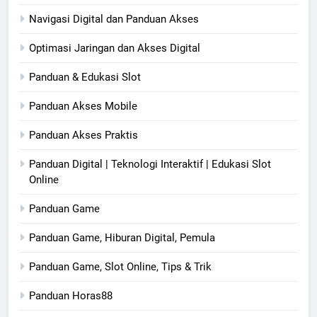
Navigasi Digital dan Panduan Akses
Optimasi Jaringan dan Akses Digital
Panduan & Edukasi Slot
Panduan Akses Mobile
Panduan Akses Praktis
Panduan Digital | Teknologi Interaktif | Edukasi Slot
Online
Panduan Game
Panduan Game, Hiburan Digital, Pemula
Panduan Game, Slot Online, Tips & Trik
Panduan Horas88