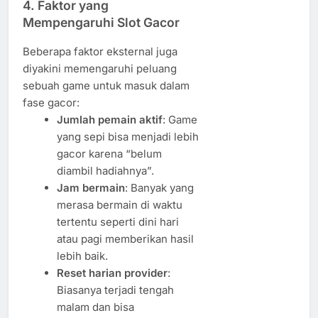
4. Faktor yang
Mempengaruhi Slot Gacor
Beberapa faktor eksternal juga
diyakini memengaruhi peluang
sebuah game untuk masuk dalam
fase gacor:
Jumlah pemain aktif
: Game
yang sepi bisa menjadi lebih
gacor karena “belum
diambil hadiahnya”.
Jam bermain
: Banyak yang
merasa bermain di waktu
tertentu seperti dini hari
atau pagi memberikan hasil
lebih baik.
Reset harian provider
:
Biasanya terjadi tengah
malam dan bisa