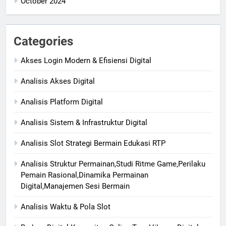
October 2024
Categories
Akses Login Modern & Efisiensi Digital
Analisis Akses Digital
Analisis Platform Digital
Analisis Sistem & Infrastruktur Digital
Analisis Slot Strategi Bermain Edukasi RTP
Analisis Struktur Permainan,Studi Ritme Game,Perilaku
Pemain Rasional,Dinamika Permainan
Digital,Manajemen Sesi Bermain
Analisis Waktu & Pola Slot