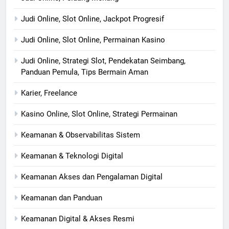
Judi Online, Slot Online, Jackpot Progresif
Judi Online, Slot Online, Permainan Kasino
Judi Online, Strategi Slot, Pendekatan Seimbang,
Panduan Pemula, Tips Bermain Aman
Karier, Freelance
Kasino Online, Slot Online, Strategi Permainan
Keamanan & Observabilitas Sistem
Keamanan & Teknologi Digital
Keamanan Akses dan Pengalaman Digital
Keamanan dan Panduan
Keamanan Digital & Akses Resmi