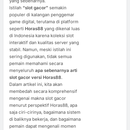
yang sebenarnya.
Istilah
“slot gacor”
semakin
populer di kalangan penggemar
game digital, terutama di platform
seperti
Horas88
yang dikenal luas
di Indonesia karena koleksi slot
interaktif dan kualitas server yang
stabil. Namun, meski istilah ini
sering digunakan, tidak semua
pemain memahami secara
menyeluruh
apa sebenarnya arti
slot gacor versi Horas88
.
Dalam artikel ini, kita akan
membedah secara komprehensif
mengenai makna slot gacor
menurut perspektif Horas88, apa
saja ciri-cirinya, bagaimana sistem
di baliknya bekerja, dan bagaimana
pemain dapat mengenali momen