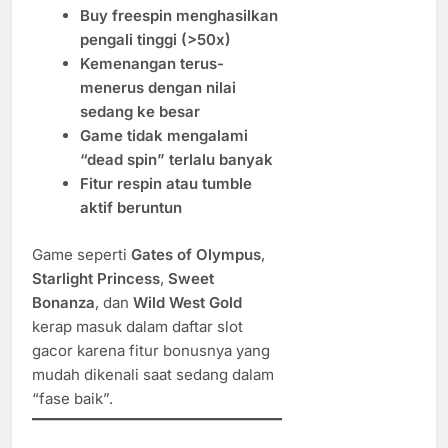
Buy freespin menghasilkan
pengali tinggi (>50x)
Kemenangan terus-
menerus dengan nilai
sedang ke besar
Game tidak mengalami
“dead spin” terlalu banyak
Fitur respin atau tumble
aktif beruntun
Game seperti
Gates of Olympus
,
Starlight Princess
,
Sweet
Bonanza
, dan
Wild West Gold
kerap masuk dalam daftar slot
gacor karena fitur bonusnya yang
mudah dikenali saat sedang dalam
“fase baik”.