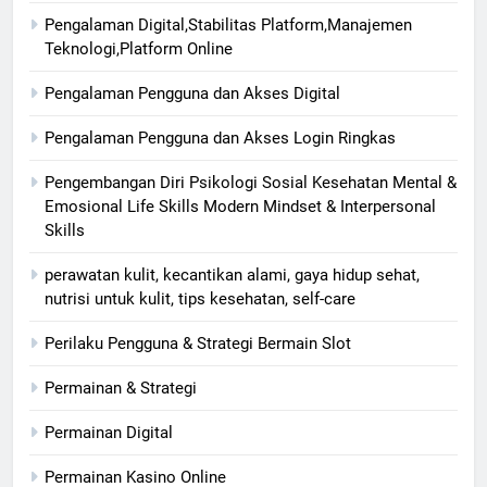
Pengalaman Digital,Stabilitas Platform,Manajemen
Teknologi,Platform Online
Pengalaman Pengguna dan Akses Digital
Pengalaman Pengguna dan Akses Login Ringkas
Pengembangan Diri Psikologi Sosial Kesehatan Mental &
Emosional Life Skills Modern Mindset & Interpersonal
Skills
perawatan kulit, kecantikan alami, gaya hidup sehat,
nutrisi untuk kulit, tips kesehatan, self-care
Perilaku Pengguna & Strategi Bermain Slot
Permainan & Strategi
Permainan Digital
Permainan Kasino Online