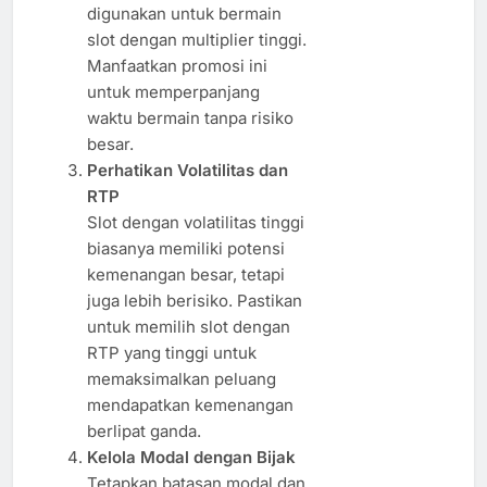
digunakan untuk bermain
slot dengan multiplier tinggi.
Manfaatkan promosi ini
untuk memperpanjang
waktu bermain tanpa risiko
besar.
Perhatikan Volatilitas dan
RTP
Slot dengan volatilitas tinggi
biasanya memiliki potensi
kemenangan besar, tetapi
juga lebih berisiko. Pastikan
untuk memilih slot dengan
RTP yang tinggi untuk
memaksimalkan peluang
mendapatkan kemenangan
berlipat ganda.
Kelola Modal dengan Bijak
Tetapkan batasan modal dan