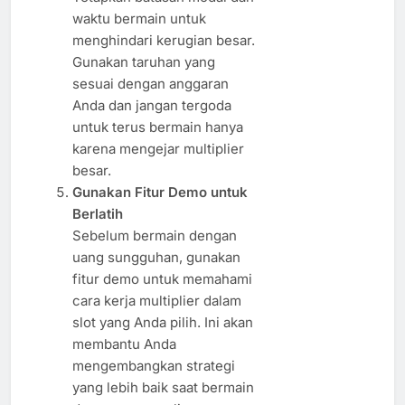
waktu bermain untuk
menghindari kerugian besar.
Gunakan taruhan yang
sesuai dengan anggaran
Anda dan jangan tergoda
untuk terus bermain hanya
karena mengejar multiplier
besar.
Gunakan Fitur Demo untuk
Berlatih
Sebelum bermain dengan
uang sungguhan, gunakan
fitur demo untuk memahami
cara kerja multiplier dalam
slot yang Anda pilih. Ini akan
membantu Anda
mengembangkan strategi
yang lebih baik saat bermain