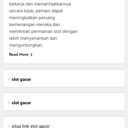
bekerja dan memanfaatkannya
secara bijak, pemain dapat
meningkatkan peluang
kemenangan mereka dan
menikmati permainan slot dengan
lebih menyenankan dan
menguntungkan.
Read More
slot gacor
slot gacor
situs link slot gacor