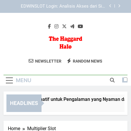
Skip
Login Edwinslot Lewat HP Android dengan
to
Proses Mudah, Aman, dan Terarah
content
Lebah4D Login di Android dan iOS: Panduan
Praktis untuk Akses Akun yang Aman
Jalur Akses Alternatif untuk Pengalaman yang
Nyaman dan Terstruktur
EDWINSLOT Login: Analisis Akses dari Sisi
Kecepatan, Sistem, dan Kemudahan
The Haggard
Baca Inspirasi Hidup Dan Tips
Login Edwinslot Lewat HP Android dengan
NEWSLETTER
RANDOM NEWS
Proses Mudah, Aman, dan Terarah
Halo
Bermanfaat Di The Haggard Halo. Blog
Lebah4D Login di Android dan iOS: Panduan
Untuk Hidup Yang Lebih Bermakna.
Praktis untuk Akses Akun yang Aman
MENU
lur Akses Alternatif untuk Pengalaman yang Nyaman dan Ters
HEADLINES
Month Ago
Home
Multiplier Slot