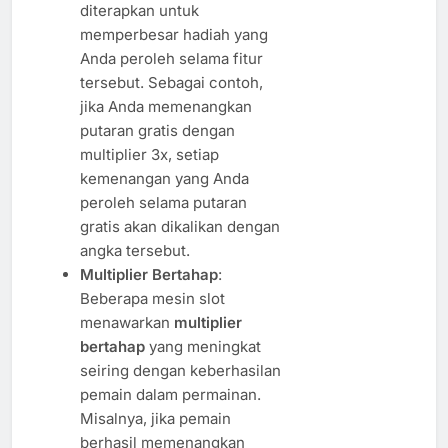
diterapkan untuk
memperbesar hadiah yang
Anda peroleh selama fitur
tersebut. Sebagai contoh,
jika Anda memenangkan
putaran gratis dengan
multiplier 3x, setiap
kemenangan yang Anda
peroleh selama putaran
gratis akan dikalikan dengan
angka tersebut.
Multiplier Bertahap
:
Beberapa mesin slot
menawarkan
multiplier
bertahap
yang meningkat
seiring dengan keberhasilan
pemain dalam permainan.
Misalnya, jika pemain
berhasil memenangkan