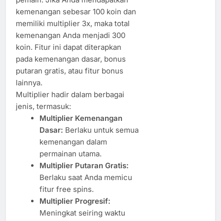
kemenangan sebesar 100 koin dan
memiliki multiplier 3x, maka total
kemenangan Anda menjadi 300
koin. Fitur ini dapat diterapkan
pada kemenangan dasar, bonus
putaran gratis, atau fitur bonus
lainnya.
Multiplier hadir dalam berbagai
jenis, termasuk:
Multiplier Kemenangan
Dasar:
Berlaku untuk semua
kemenangan dalam
permainan utama.
Multiplier Putaran Gratis:
Berlaku saat Anda memicu
fitur free spins.
Multiplier Progresif:
Meningkat seiring waktu