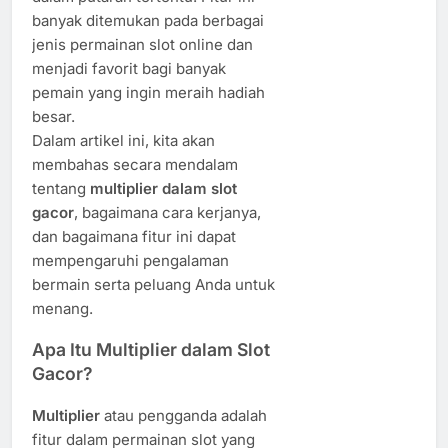
banyak ditemukan pada berbagai
jenis permainan slot online dan
menjadi favorit bagi banyak
pemain yang ingin meraih hadiah
besar.
Dalam artikel ini, kita akan
membahas secara mendalam
tentang
multiplier dalam slot
gacor
, bagaimana cara kerjanya,
dan bagaimana fitur ini dapat
mempengaruhi pengalaman
bermain serta peluang Anda untuk
menang.
Apa Itu Multiplier dalam Slot
Gacor?
Multiplier
atau pengganda adalah
fitur dalam permainan slot yang