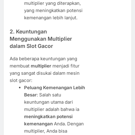
multiplier yang diterapkan,
yang meningkatkan potensi
kemenangan lebih lanjut.
2.
Keuntungan
Menggunakan Multiplier
dalam Slot Gacor
Ada beberapa keuntungan yang
membuat
multiplier
menjadi fitur
yang sangat disukai dalam mesin
slot gacor:
Peluang Kemenangan Lebih
Besar
: Salah satu
keuntungan utama dari
multiplier adalah bahwa ia
meningkatkan potensi
kemenangan
Anda. Dengan
multiplier, Anda bisa