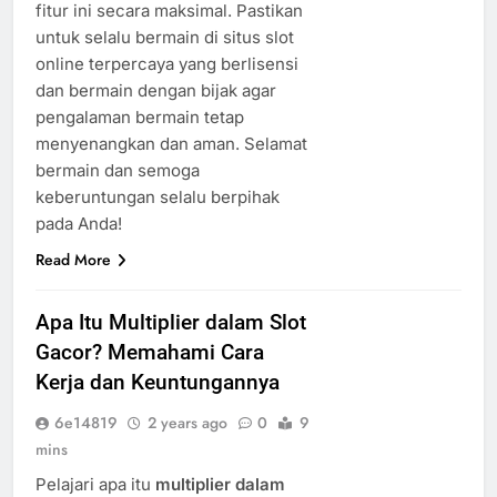
fitur ini secara maksimal. Pastikan
untuk selalu bermain di situs slot
online terpercaya yang berlisensi
dan bermain dengan bijak agar
pengalaman bermain tetap
menyenangkan dan aman. Selamat
bermain dan semoga
keberuntungan selalu berpihak
pada Anda!
Read More
Apa Itu Multiplier dalam Slot
Gacor? Memahami Cara
Kerja dan Keuntungannya
6e14819
2 years ago
0
9
mins
Pelajari apa itu
multiplier dalam