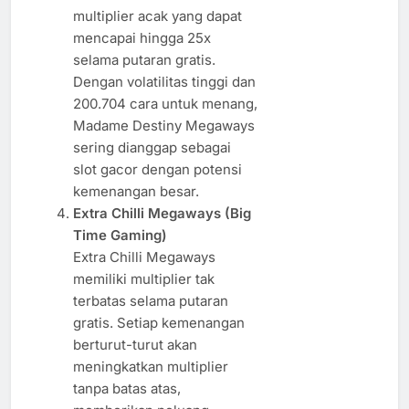
multiplier acak yang dapat
mencapai hingga 25x
selama putaran gratis.
Dengan volatilitas tinggi dan
200.704 cara untuk menang,
Madame Destiny Megaways
sering dianggap sebagai
slot gacor dengan potensi
kemenangan besar.
Extra Chilli Megaways (Big
Time Gaming)
Extra Chilli Megaways
memiliki multiplier tak
terbatas selama putaran
gratis. Setiap kemenangan
berturut-turut akan
meningkatkan multiplier
tanpa batas atas,