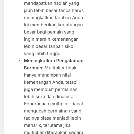
mendapatkan hadiah yang
jauh lebih besar tanpa harus
meningkatkan taruhan Anda.
Ini memberikan keuntungan
besar bagi pemain yang
ingin meraih kemenangan
lebih besar tanpa risiko
yang lebih tinggi.
Meningkatkan Pengalaman
Bermain
: Multiplier tidak
hanya menambah nilai
kemenangan Anda, tetapi
juga membuat permainan
lebih seru dan dinamis.
Keberadaan multiplier dapat
mengubah permainan yang
tadinya biasa menjadi lebih
menarik, terutama jika
multiplier diterapkan secara