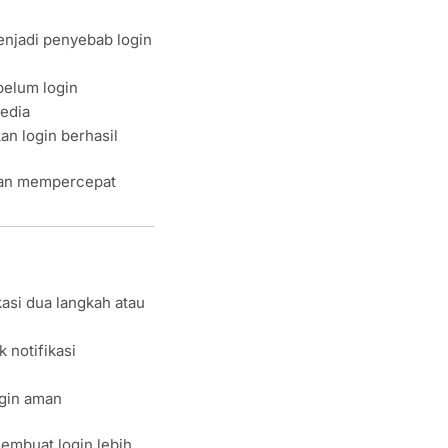
enjadi penyebab login
belum login
sedia
an login berhasil
 dan mempercepat
asi dua langkah atau
 notifikasi
ogin aman
embuat login lebih