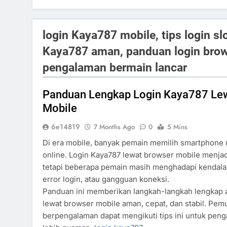
login Kaya787 mobile, tips login sl
Kaya787 aman, panduan login browse
pengalaman bermain lancar
Panduan Lengkap Login Kaya787 Le
Mobile
6e14819
7 Months Ago
0
5 Mins
Di era mobile, banyak pemain memilih smartphone 
online. Login Kaya787 lewat browser mobile menjadi
tetapi beberapa pemain masih menghadapi kendala 
error login, atau gangguan koneksi.
Panduan ini memberikan langkah-langkah lengkap 
lewat browser mobile aman, cepat, dan stabil. Pe
berpengalaman dapat mengikuti tips ini untuk pen