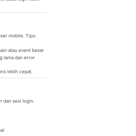
er mobile. Tips:
ain atau event besar
g lama dan error
ns lebih cepat.
 dan sesi login.
al