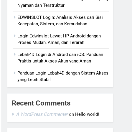
Nyaman dan Terstruktur
EDWINSLOT Login: Analisis Akses dari Sisi
Kecepatan, Sistem, dan Kemudahan
Login Edwinslot Lewat HP Android dengan
Proses Mudah, Aman, dan Terarah
Lebah4D Login di Android dan iOS: Panduan
Praktis untuk Akses Akun yang Aman
Panduan Login Lebah4D dengan Sistem Akses
yang Lebih Stabil
Recent Comments
A WordPress Commenter
on
Hello world!