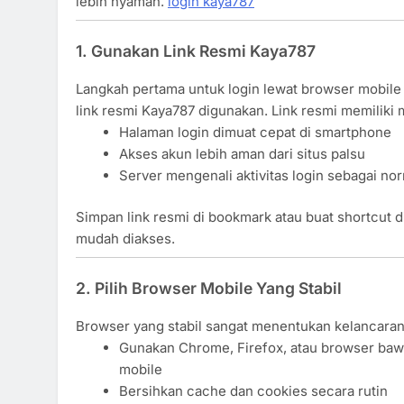
lebih nyaman.
login kaya787
1. Gunakan Link Resmi Kaya787
Langkah pertama untuk login lewat browser mobile
link resmi Kaya787 digunakan. Link resmi memiliki 
Halaman login dimuat cepat di smartphone
Akses akun lebih aman dari situs palsu
Server mengenali aktivitas login sebagai no
Simpan link resmi di bookmark atau buat shortcut d
mudah diakses.
2. Pilih Browser Mobile Yang Stabil
Browser yang stabil sangat menentukan kelancaran 
Gunakan Chrome, Firefox, atau browser b
mobile
Bersihkan cache dan cookies secara rutin