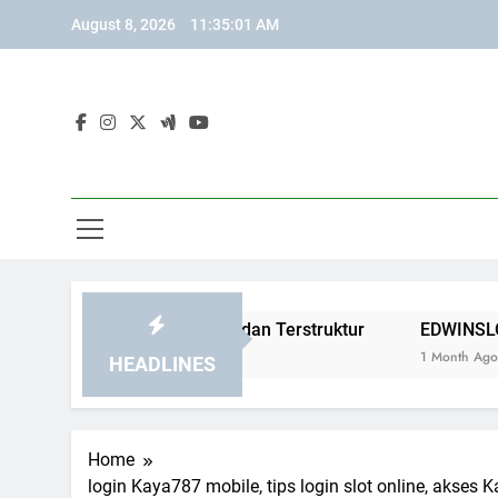
Skip
August 8, 2026
11:35:02 AM
to
content
The
Baca Insp
aman yang Nyaman dan Terstruktur
EDWINSLOT Login: Ana
1 Month Ago
HEADLINES
Home
login Kaya787 mobile, tips login slot online, akses