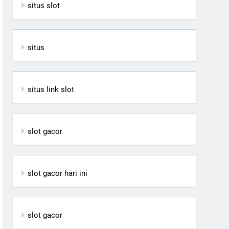
situs slot
situs
situs link slot
slot gacor
slot gacor hari ini
slot gacor