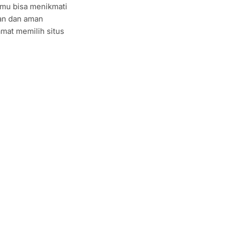
amu bisa menikmati
an dan aman
mat memilih situs