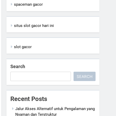
spaceman gacor
situs slot gacor hari ini
slot gacor
Search
SEARCH
Recent Posts
Jalur Akses Alternatif untuk Pengalaman yang
Nyaman dan Terstruktur