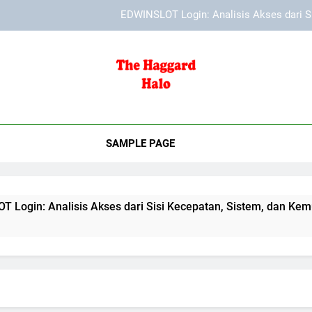
EDWINSLOT Login: Analisis Akses dari S
Login Edwinslot Lewat HP Android de
Lebah4D Login di Android dan iOS: Pandua
 Haggard Halo
Jalur Akses Alternatif untuk P
irasi Hidup Dan Tips Bermanfaat Di The Haggard Halo. Blog Un
EDWINSLOT Login: Analisis Akses dari S
SAMPLE PAGE
Login Edwinslot Lewat HP Android de
Lebah4D Login di Android dan iOS: Pandua
lisis Akses dari Sisi Kecepatan, Sistem, dan Kemudahan