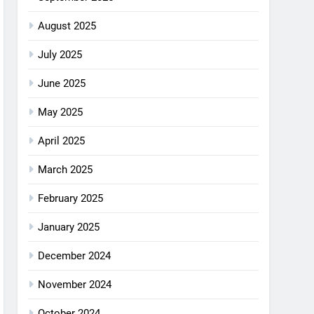
August 2025
July 2025
June 2025
May 2025
April 2025
March 2025
February 2025
January 2025
December 2024
November 2024
October 2024