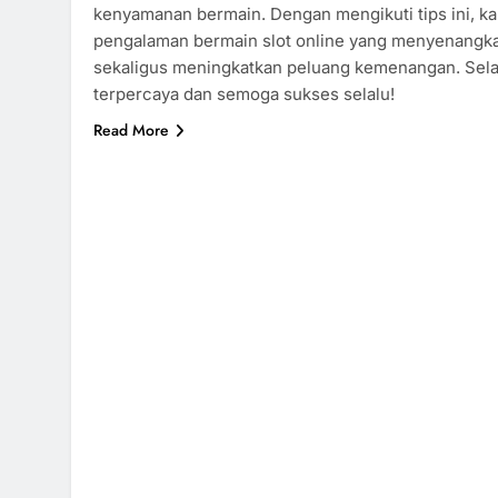
kenyamanan bermain. Dengan mengikuti tips ini, k
pengalaman bermain slot online yang menyenangk
sekaligus meningkatkan peluang kemenangan. Sela
terpercaya dan semoga sukses selalu!
Read More