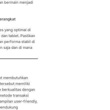
n bermain menjadi
Perangkat
es yang optimal di
 dan tablet. Pastikan
an performa stabil di
n saja dan di mana
slot membutuhkan
 tersebut memiliki
e berkualitas dengan
metode transaksi
ampilan user-friendly,
r pendukung