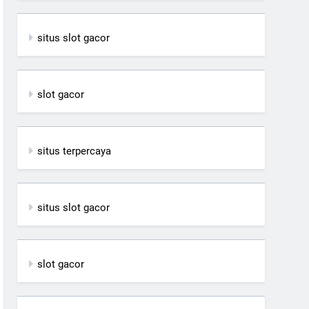
situs slot gacor
slot gacor
situs terpercaya
situs slot gacor
slot gacor