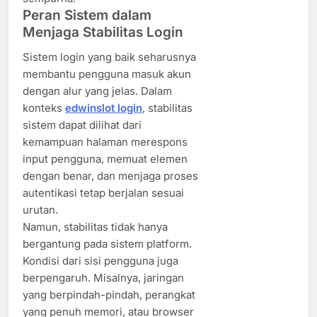
Peran Sistem dalam
Menjaga Stabilitas Login
Sistem login yang baik seharusnya
membantu pengguna masuk akun
dengan alur yang jelas. Dalam
konteks
edwinslot login
, stabilitas
sistem dapat dilihat dari
kemampuan halaman merespons
input pengguna, memuat elemen
dengan benar, dan menjaga proses
autentikasi tetap berjalan sesuai
urutan.
Namun, stabilitas tidak hanya
bergantung pada sistem platform.
Kondisi dari sisi pengguna juga
berpengaruh. Misalnya, jaringan
yang berpindah-pindah, perangkat
yang penuh memori, atau browser