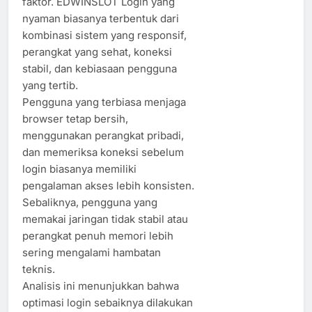
faktor. EDWINSLOT Login yang
nyaman biasanya terbentuk dari
kombinasi sistem yang responsif,
perangkat yang sehat, koneksi
stabil, dan kebiasaan pengguna
yang tertib.
Pengguna yang terbiasa menjaga
browser tetap bersih,
menggunakan perangkat pribadi,
dan memeriksa koneksi sebelum
login biasanya memiliki
pengalaman akses lebih konsisten.
Sebaliknya, pengguna yang
memakai jaringan tidak stabil atau
perangkat penuh memori lebih
sering mengalami hambatan
teknis.
Analisis ini menunjukkan bahwa
optimasi login sebaiknya dilakukan