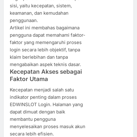
sisi, yaitu kecepatan, sistem,
keamanan, dan kemudahan
penggunaan.
Artikel ini membahas bagaimana
pengguna dapat memahami faktor-
faktor yang memengaruhi proses
login secara lebih objektif, tanpa
klaim berlebihan dan tanpa
mengabaikan aspek teknis dasar.
Kecepatan Akses sebagai
Faktor Utama
Kecepatan menjadi salah satu
indikator penting dalam proses
EDWINSLOT Login. Halaman yang
dapat dimuat dengan baik
membantu pengguna
menyelesaikan proses masuk akun
secara lebih efisien.