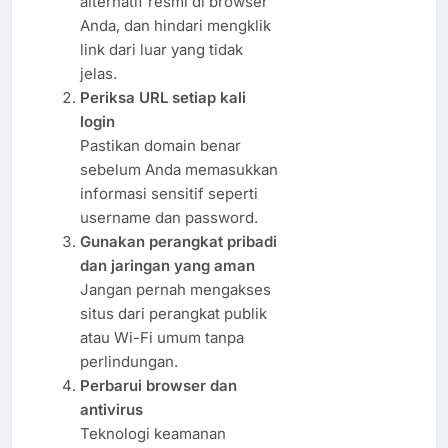
alternatif resmi di browser
Anda, dan hindari mengklik
link dari luar yang tidak
jelas.
Periksa URL setiap kali
login
Pastikan domain benar
sebelum Anda memasukkan
informasi sensitif seperti
username dan password.
Gunakan perangkat pribadi
dan jaringan yang aman
Jangan pernah mengakses
situs dari perangkat publik
atau Wi-Fi umum tanpa
perlindungan.
Perbarui browser dan
antivirus
Teknologi keamanan