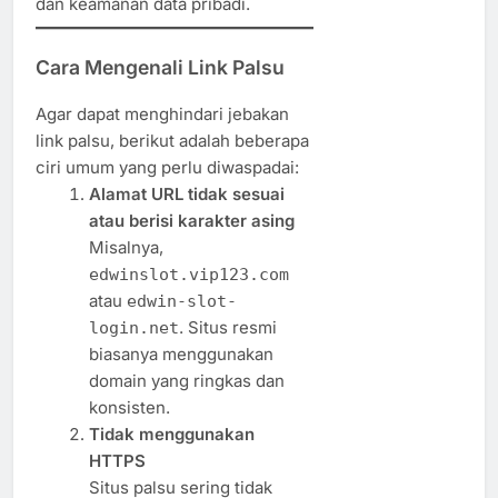
dan keamanan data pribadi.
Cara Mengenali Link Palsu
Agar dapat menghindari jebakan
link palsu, berikut adalah beberapa
ciri umum yang perlu diwaspadai:
Alamat URL tidak sesuai
atau berisi karakter asing
Misalnya,
edwinslot.vip123.com
atau
edwin-slot-
. Situs resmi
login.net
biasanya menggunakan
domain yang ringkas dan
konsisten.
Tidak menggunakan
HTTPS
Situs palsu sering tidak