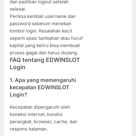
dan pastikan logout setelah
selesai.
Periksa kembali username dan
password sebelum menekan
tombol login. Kesalahan kecil
seperti spasi tambahan atau huruf
kapital yang keliru bisa membuat
proses gagal dan harus diulang.
FAQ tentang EDWINSLOT
Login
1. Apa yang memengaruhi
kecepatan EDWINSLOT
Login?
Kecepatan dipengaruhi oleh
koneksi internet, kondisi
perangkat, browser, cache, dan
respons halaman.