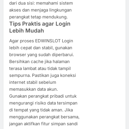
dari dua sisi: memahami sistem
akses dan menjaga lingkungan
perangkat tetap mendukung.
Tips Praktis agar Login
Lebih Mudah
Agar proses EDWINSLOT Login
lebih cepat dan stabil, gunakan
browser yang sudah diperbarui.
Bersihkan cache jika halaman
terasa lambat atau tidak tampil
sempurna. Pastikan juga koneksi
internet stabil sebelum
memasukkan data akun.
Gunakan perangkat pribadi untuk
mengurangi risiko data tersimpan
di tempat yang tidak aman. Jika
menggunakan perangkat bersama,
jangan aktifkan fitur simpan sandi