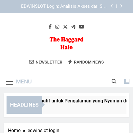
Skip
Login Edwinslot Lewat HP Android dengan
to
Proses Mudah, Aman, dan Terarah
content
Lebah4D Login di Android dan iOS: Panduan
Praktis untuk Akses Akun yang Aman
Jalur Akses Alternatif untuk Pengalaman yang
Nyaman dan Terstruktur
EDWINSLOT Login: Analisis Akses dari Sisi
Kecepatan, Sistem, dan Kemudahan
The Haggard
Baca Inspirasi Hidup Dan Tips
Login Edwinslot Lewat HP Android dengan
NEWSLETTER
RANDOM NEWS
Proses Mudah, Aman, dan Terarah
Halo
Bermanfaat Di The Haggard Halo. Blog
Lebah4D Login di Android dan iOS: Panduan
Untuk Hidup Yang Lebih Bermakna.
Praktis untuk Akses Akun yang Aman
MENU
lur Akses Alternatif untuk Pengalaman yang Nyaman dan Ters
HEADLINES
Weeks Ago
Home
edwinslot login