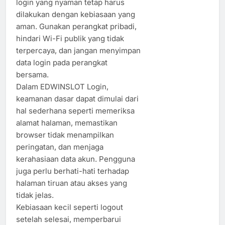
login yang nyaman tetap harus
dilakukan dengan kebiasaan yang
aman. Gunakan perangkat pribadi,
hindari Wi-Fi publik yang tidak
terpercaya, dan jangan menyimpan
data login pada perangkat
bersama.
Dalam EDWINSLOT Login,
keamanan dasar dapat dimulai dari
hal sederhana seperti memeriksa
alamat halaman, memastikan
browser tidak menampilkan
peringatan, dan menjaga
kerahasiaan data akun. Pengguna
juga perlu berhati-hati terhadap
halaman tiruan atau akses yang
tidak jelas.
Kebiasaan kecil seperti logout
setelah selesai, memperbarui