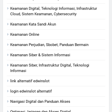
Keamanan Digital, Teknologi Informasi, Infrastruktur
Cloud, Sistem Keamanan, Cybersecurity
Keamanan Kata Sandi Akun
Keamanan Online
Keamanan Perjudian, Sbobet, Panduan Bermain
Keamanan Siber & Sistem Informasi
Keamanan Siber, Infrastruktur Digital, Teknologi
Informasi
link alternatif edwinslot
login edwinslot alternatif
Navigasi Digital dan Panduan Akses
Optimasi Jaringan dan Akses Digital