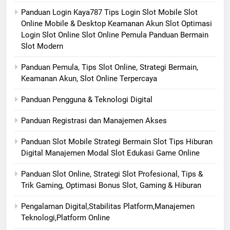
Panduan Login Kaya787 Tips Login Slot Mobile Slot
Online Mobile & Desktop Keamanan Akun Slot Optimasi
Login Slot Online Slot Online Pemula Panduan Bermain
Slot Modern
Panduan Pemula, Tips Slot Online, Strategi Bermain,
Keamanan Akun, Slot Online Terpercaya
Panduan Pengguna & Teknologi Digital
Panduan Registrasi dan Manajemen Akses
Panduan Slot Mobile Strategi Bermain Slot Tips Hiburan
Digital Manajemen Modal Slot Edukasi Game Online
Panduan Slot Online, Strategi Slot Profesional, Tips &
Trik Gaming, Optimasi Bonus Slot, Gaming & Hiburan
Pengalaman Digital,Stabilitas Platform,Manajemen
Teknologi,Platform Online