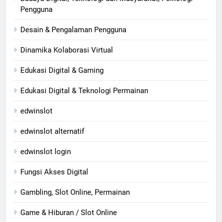
Pengguna
Desain & Pengalaman Pengguna
Dinamika Kolaborasi Virtual
Edukasi Digital & Gaming
Edukasi Digital & Teknologi Permainan
edwinslot
edwinslot alternatif
edwinslot login
Fungsi Akses Digital
Gambling, Slot Online, Permainan
Game & Hiburan / Slot Online