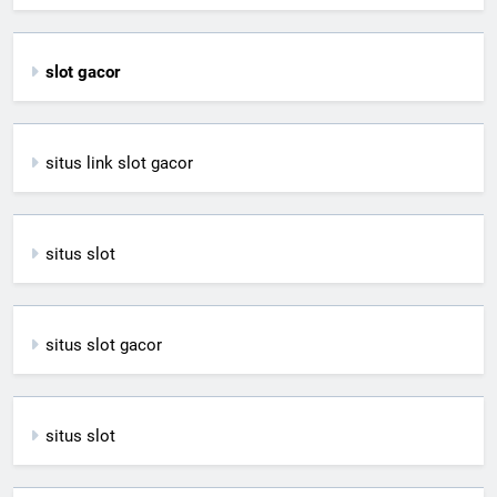
slot gacor
situs link slot gacor
situs slot
situs slot gacor
situs slot