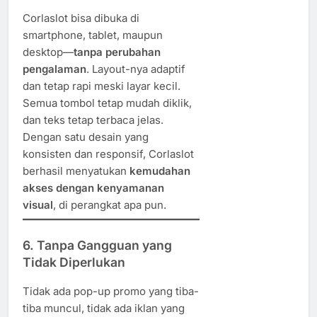
Corlaslot bisa dibuka di
smartphone, tablet, maupun
desktop—
tanpa perubahan
pengalaman
. Layout-nya adaptif
dan tetap rapi meski layar kecil.
Semua tombol tetap mudah diklik,
dan teks tetap terbaca jelas.
Dengan satu desain yang
konsisten dan responsif, Corlaslot
berhasil menyatukan
kemudahan
akses dengan kenyamanan
visual
, di perangkat apa pun.
6.
Tanpa Gangguan yang
Tidak Diperlukan
Tidak ada pop-up promo yang tiba-
tiba muncul, tidak ada iklan yang