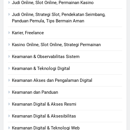
Judi Online, Slot Online, Permainan Kasino
Judi Online, Strategi Slot, Pendekatan Seimbang,
Panduan Pemula, Tips Bermain Aman
Karier, Freelance
Kasino Online, Slot Online, Strategi Permainan
Keamanan & Observabilitas Sistem
Keamanan & Teknologi Digital
Keamanan Akses dan Pengalaman Digital
Keamanan dan Panduan
Keamanan Digital & Akses Resmi
Keamanan Digital & Aksesibilitas
Keamanan Digital & Teknologi Web