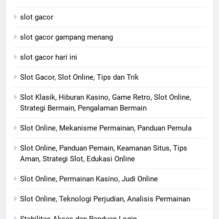
slot gacor
slot gacor gampang menang
slot gacor hari ini
Slot Gacor, Slot Online, Tips dan Trik
Slot Klasik, Hiburan Kasino, Game Retro, Slot Online,
Strategi Bermain, Pengalaman Bermain
Slot Online, Mekanisme Permainan, Panduan Pemula
Slot Online, Panduan Pemain, Keamanan Situs, Tips
Aman, Strategi Slot, Edukasi Online
Slot Online, Permainan Kasino, Judi Online
Slot Online, Teknologi Perjudian, Analisis Permainan
Stabilitas Akses dan Panduan Login