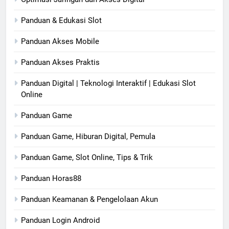
Panduan & Edukasi Slot
Panduan Akses Mobile
Panduan Akses Praktis
Panduan Digital | Teknologi Interaktif | Edukasi Slot
Online
Panduan Game
Panduan Game, Hiburan Digital, Pemula
Panduan Game, Slot Online, Tips & Trik
Panduan Horas88
Panduan Keamanan & Pengelolaan Akun
Panduan Login Android