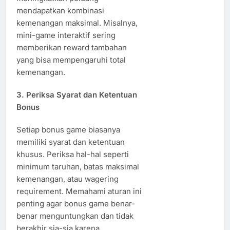
mendapatkan kombinasi
kemenangan maksimal. Misalnya,
mini-game interaktif sering
memberikan reward tambahan
yang bisa mempengaruhi total
kemenangan.
3. Periksa Syarat dan Ketentuan
Bonus
Setiap bonus game biasanya
memiliki syarat dan ketentuan
khusus. Periksa hal-hal seperti
minimum taruhan, batas maksimal
kemenangan, atau wagering
requirement. Memahami aturan ini
penting agar bonus game benar-
benar menguntungkan dan tidak
berakhir sia-sia karena