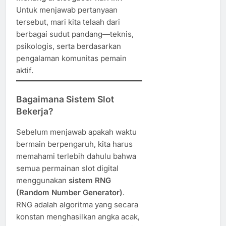
Untuk menjawab pertanyaan
tersebut, mari kita telaah dari
berbagai sudut pandang—teknis,
psikologis, serta berdasarkan
pengalaman komunitas pemain
aktif.
Bagaimana Sistem Slot
Bekerja?
Sebelum menjawab apakah waktu
bermain berpengaruh, kita harus
memahami terlebih dahulu bahwa
semua permainan slot digital
menggunakan
sistem RNG
(Random Number Generator)
.
RNG adalah algoritma yang secara
konstan menghasilkan angka acak,