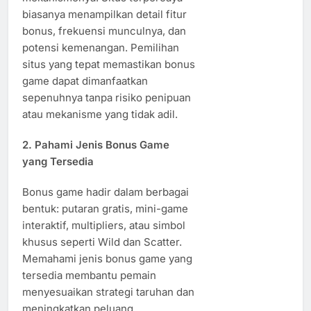
biasanya menampilkan detail fitur
bonus, frekuensi munculnya, dan
potensi kemenangan. Pemilihan
situs yang tepat memastikan bonus
game dapat dimanfaatkan
sepenuhnya tanpa risiko penipuan
atau mekanisme yang tidak adil.
2. Pahami Jenis Bonus Game
yang Tersedia
Bonus game hadir dalam berbagai
bentuk: putaran gratis, mini-game
interaktif, multipliers, atau simbol
khusus seperti Wild dan Scatter.
Memahami jenis bonus game yang
tersedia membantu pemain
menyesuaikan strategi taruhan dan
meningkatkan peluang