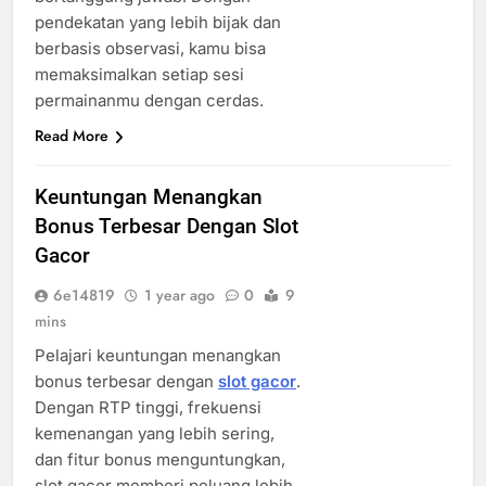
pendekatan yang lebih bijak dan
berbasis observasi, kamu bisa
memaksimalkan setiap sesi
permainanmu dengan cerdas.
Read More
Keuntungan Menangkan
Bonus Terbesar Dengan Slot
Gacor
6e14819
1 year ago
0
9
mins
Pelajari keuntungan menangkan
bonus terbesar dengan
slot gacor
.
Dengan RTP tinggi, frekuensi
kemenangan yang lebih sering,
dan fitur bonus menguntungkan,
slot gacor memberi peluang lebih