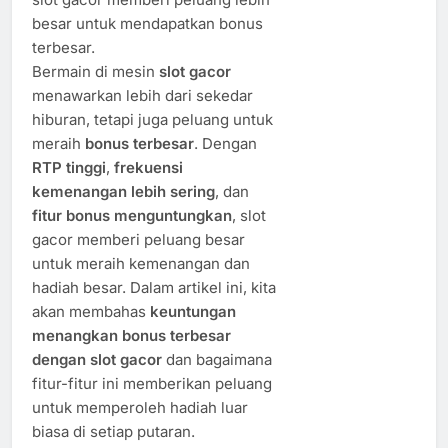
besar untuk mendapatkan bonus
terbesar.
Bermain di mesin
slot gacor
menawarkan lebih dari sekedar
hiburan, tetapi juga peluang untuk
meraih
bonus terbesar
. Dengan
RTP tinggi
,
frekuensi
kemenangan lebih sering
, dan
fitur bonus menguntungkan
, slot
gacor memberi peluang besar
untuk meraih kemenangan dan
hadiah besar. Dalam artikel ini, kita
akan membahas
keuntungan
menangkan bonus terbesar
dengan slot gacor
dan bagaimana
fitur-fitur ini memberikan peluang
untuk memperoleh hadiah luar
biasa di setiap putaran.