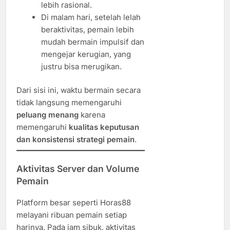
lebih rasional.
Di malam hari, setelah lelah
beraktivitas, pemain lebih
mudah bermain impulsif dan
mengejar kerugian, yang
justru bisa merugikan.
Dari sisi ini, waktu bermain secara
tidak langsung memengaruhi
peluang menang
karena
memengaruhi
kualitas keputusan
dan konsistensi strategi pemain
.
Aktivitas Server dan Volume
Pemain
Platform besar seperti Horas88
melayani ribuan pemain setiap
harinya. Pada jam sibuk, aktivitas