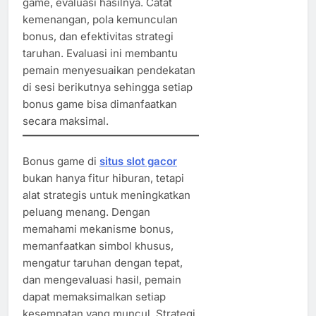
game, evaluasi hasilnya. Catat
kemenangan, pola kemunculan
bonus, dan efektivitas strategi
taruhan. Evaluasi ini membantu
pemain menyesuaikan pendekatan
di sesi berikutnya sehingga setiap
bonus game bisa dimanfaatkan
secara maksimal.
Bonus game di
situs slot gacor
bukan hanya fitur hiburan, tetapi
alat strategis untuk meningkatkan
peluang menang. Dengan
memahami mekanisme bonus,
memanfaatkan simbol khusus,
mengatur taruhan dengan tepat,
dan mengevaluasi hasil, pemain
dapat memaksimalkan setiap
kesempatan yang muncul. Strategi