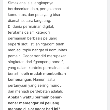
Simak analisis lengkapnya
berdasarkan data, pengalaman
komunitas, dan pola yang bisa
diamati secara langsung.
Di dunia permainan digital,
terutama dalam kategori
permainan berbasis peluang
seperti slot, istilah
“gacor”
telah
menjadi topik hangat di komunitas
pemain. Gacor sendiri merupakan
singkatan dari “gampang bocor”,
yang dalam konteks permainan slot
berarti
lebih mudah memberikan
kemenangan
. Namun, satu
pertanyaan yang sering muncul
dan menjadi perdebatan adalah:
Apakah waktu bermain benar-
benar memengaruhi peluang
menang di slot gacor hari ini?