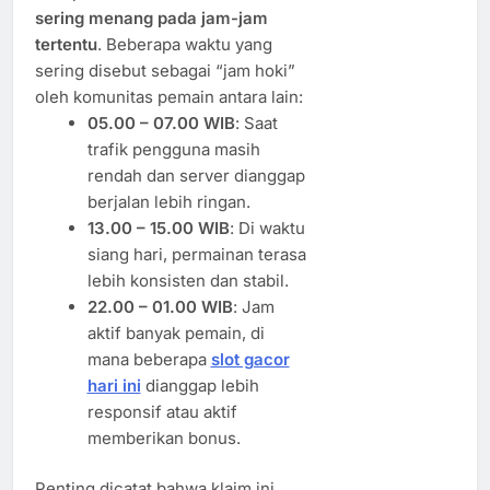
sering menang pada jam-jam
tertentu
. Beberapa waktu yang
sering disebut sebagai “jam hoki”
oleh komunitas pemain antara lain:
05.00 – 07.00 WIB
: Saat
trafik pengguna masih
rendah dan server dianggap
berjalan lebih ringan.
13.00 – 15.00 WIB
: Di waktu
siang hari, permainan terasa
lebih konsisten dan stabil.
22.00 – 01.00 WIB
: Jam
aktif banyak pemain, di
mana beberapa
slot gacor
hari ini
dianggap lebih
responsif atau aktif
memberikan bonus.
Penting dicatat bahwa klaim ini