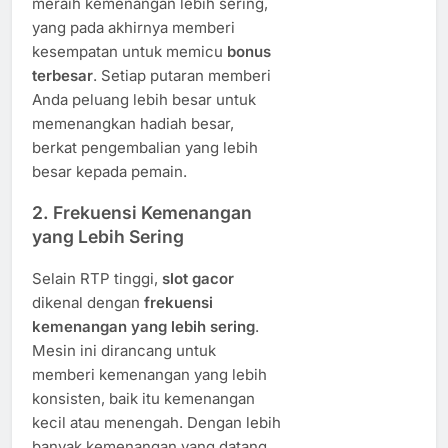
meraih kemenangan lebih sering,
yang pada akhirnya memberi
kesempatan untuk memicu
bonus
terbesar
. Setiap putaran memberi
Anda peluang lebih besar untuk
memenangkan hadiah besar,
berkat pengembalian yang lebih
besar kepada pemain.
2.
Frekuensi Kemenangan
yang Lebih Sering
Selain RTP tinggi,
slot gacor
dikenal dengan
frekuensi
kemenangan yang lebih sering
.
Mesin ini dirancang untuk
memberi kemenangan yang lebih
konsisten, baik itu kemenangan
kecil atau menengah. Dengan lebih
banyak kemenangan yang datang