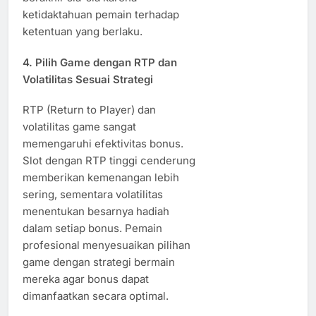
ketidaktahuan pemain terhadap
ketentuan yang berlaku.
4. Pilih Game dengan RTP dan
Volatilitas Sesuai Strategi
RTP (Return to Player) dan
volatilitas game sangat
memengaruhi efektivitas bonus.
Slot dengan RTP tinggi cenderung
memberikan kemenangan lebih
sering, sementara volatilitas
menentukan besarnya hadiah
dalam setiap bonus. Pemain
profesional menyesuaikan pilihan
game dengan strategi bermain
mereka agar bonus dapat
dimanfaatkan secara optimal.