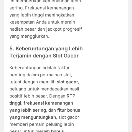
ini memberikan kemenangan lebih
sering. Frekuensi kemenangan
yang lebih tinggi meningkatkan
kesempatan Anda untuk meraih
hadiah besar dan jackpot progresif
yang menggiurkan.
5.
Keberuntungan yang Lebih
Terjamin dengan Slot Gacor
Keberuntungan adalah faktor
penting dalam permainan slot,
tetapi dengan memilih
slot gacor
,
peluang untuk mendapatkan hasil
positif lebih besar. Dengan
RTP
tinggi
,
frekuensi kemenangan
yang lebih sering
, dan
fitur bonus
yang menguntungkan
, slot gacor
memberi pemain peluang lebih
besar untuk meraih
bonus