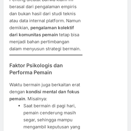
berasal dari pengalaman empiris
dan bukan hasil dari studi teknis
atau data internal platform. Namun
demikian,
pengalaman kolektif
dari komunitas pemain
tetap bisa
menjadi bahan pertimbangan
dalam menyusun strategi bermain.
Faktor Psikologis dan
Performa Pemain
Waktu bermain juga berkaitan erat
dengan
kondisi mental dan fokus
pemain
. Misalnya:
Saat bermain di pagi hari,
pemain cenderung masih
segar, sehingga mampu
mengambil keputusan yang