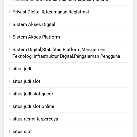
Privasi Digital & Keamanan Registrasi
Sistem Akses Digital
Sistem Akses Platform
Sistem Digital,Stabilitas Platform,Manajemen
Teknologi,Infrastruktur Digital,Pengalaman Pengguna
situs judi
situs judi slot
situs judi slot gacor
situs judi slot online
situs resmi terpercaya
situs slot