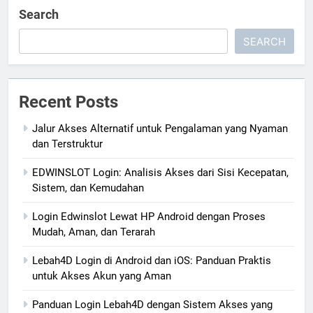
Search
SEARCH
Recent Posts
Jalur Akses Alternatif untuk Pengalaman yang Nyaman
dan Terstruktur
EDWINSLOT Login: Analisis Akses dari Sisi Kecepatan,
Sistem, dan Kemudahan
Login Edwinslot Lewat HP Android dengan Proses
Mudah, Aman, dan Terarah
Lebah4D Login di Android dan iOS: Panduan Praktis
untuk Akses Akun yang Aman
Panduan Login Lebah4D dengan Sistem Akses yang