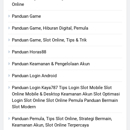
Online
Panduan Game
Panduan Game, Hiburan Digital, Pemula
Panduan Game, Slot Online, Tips & Trik
Panduan Horas88
Panduan Keamanan & Pengelolaan Akun
Panduan Login Android
Panduan Login Kaya787 Tips Login Slot Mobile Slot
Online Mobile & Desktop Keamanan Akun Slot Optimasi
Login Slot Online Slot Online Pemula Panduan Bermain
Slot Modern
Panduan Pemula, Tips Slot Online, Strategi Bermain,
Keamanan Akun, Slot Online Terpercaya