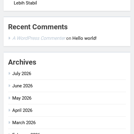
Lebih Stabil
Recent Comments
A WordPress Commenter
on
Hello world!
Archives
July 2026
June 2026
May 2026
April 2026
March 2026