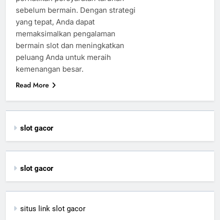
sebelum bermain. Dengan strategi
yang tepat, Anda dapat
memaksimalkan pengalaman
bermain slot dan meningkatkan
peluang Anda untuk meraih
kemenangan besar.
Read More
slot gacor
slot gacor
situs link slot gacor