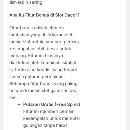
dan lebih sering.
Apa Itu Fitur Bonus di Slot Gacor?
Fitur bonus adalah elemen
tambahan yang disediakan oleh
mesin slot untuk memberi pemain
kesempatan lebih besar untuk
menang. Fitur ini biasanya
diaktifkan oleh kombinasi simbol
tertentu atau kondisi yang terjadi
selama putaran permainan.
Beberapa fitur bonus yang paling
umum di mesin slot gacor antara
lain:
Putaran Gratis (Free Spins)
:
Fitur ini memberi pemain
kesempatan untuk memutar
gulungan tanpa harus