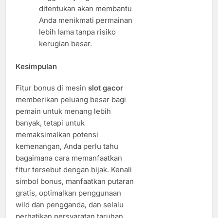
ditentukan akan membantu
Anda menikmati permainan
lebih lama tanpa risiko
kerugian besar.
Kesimpulan
Fitur bonus di mesin
slot gacor
memberikan peluang besar bagi
pemain untuk menang lebih
banyak, tetapi untuk
memaksimalkan potensi
kemenangan, Anda perlu tahu
bagaimana cara memanfaatkan
fitur tersebut dengan bijak. Kenali
simbol bonus, manfaatkan putaran
gratis, optimalkan penggunaan
wild dan pengganda, dan selalu
perhatikan persyaratan taruhan