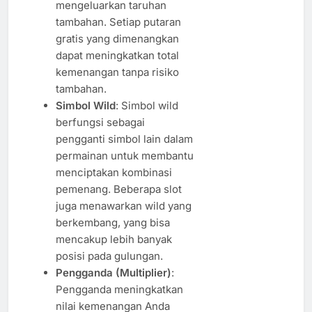
mengeluarkan taruhan
tambahan. Setiap putaran
gratis yang dimenangkan
dapat meningkatkan total
kemenangan tanpa risiko
tambahan.
Simbol Wild
: Simbol wild
berfungsi sebagai
pengganti simbol lain dalam
permainan untuk membantu
menciptakan kombinasi
pemenang. Beberapa slot
juga menawarkan wild yang
berkembang, yang bisa
mencakup lebih banyak
posisi pada gulungan.
Pengganda (Multiplier)
:
Pengganda meningkatkan
nilai kemenangan Anda