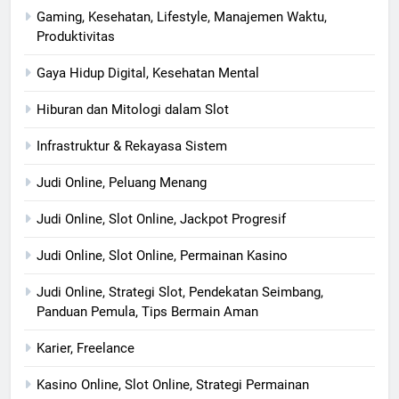
Gaming, Kesehatan, Lifestyle, Manajemen Waktu,
Produktivitas
Gaya Hidup Digital, Kesehatan Mental
Hiburan dan Mitologi dalam Slot
Infrastruktur & Rekayasa Sistem
Judi Online, Peluang Menang
Judi Online, Slot Online, Jackpot Progresif
Judi Online, Slot Online, Permainan Kasino
Judi Online, Strategi Slot, Pendekatan Seimbang,
Panduan Pemula, Tips Bermain Aman
Karier, Freelance
Kasino Online, Slot Online, Strategi Permainan