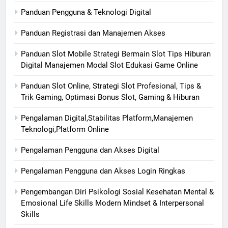
Panduan Pengguna & Teknologi Digital
Panduan Registrasi dan Manajemen Akses
Panduan Slot Mobile Strategi Bermain Slot Tips Hiburan
Digital Manajemen Modal Slot Edukasi Game Online
Panduan Slot Online, Strategi Slot Profesional, Tips &
Trik Gaming, Optimasi Bonus Slot, Gaming & Hiburan
Pengalaman Digital,Stabilitas Platform,Manajemen
Teknologi,Platform Online
Pengalaman Pengguna dan Akses Digital
Pengalaman Pengguna dan Akses Login Ringkas
Pengembangan Diri Psikologi Sosial Kesehatan Mental &
Emosional Life Skills Modern Mindset & Interpersonal
Skills