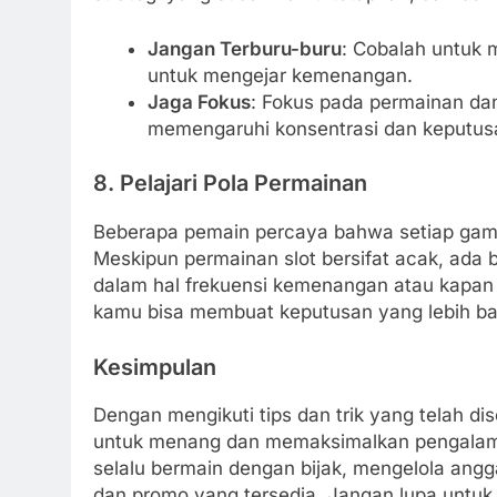
Jangan Terburu-buru
: Cobalah untuk m
untuk mengejar kemenangan.
Jaga Fokus
: Fokus pada permainan dan
memengaruhi konsentrasi dan keputu
8. Pelajari Pola Permainan
Beberapa pemain percaya bahwa setiap game s
Meskipun permainan slot bersifat acak, ada 
dalam hal frekuensi kemenangan atau kapan 
kamu bisa membuat keputusan yang lebih bai
Kesimpulan
Dengan mengikuti tips dan trik yang telah d
untuk menang dan memaksimalkan pengalam
selalu bermain dengan bijak, mengelola ang
dan promo yang tersedia. Jangan lupa untuk 