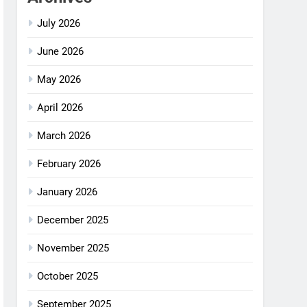
July 2026
June 2026
May 2026
April 2026
March 2026
February 2026
January 2026
December 2025
November 2025
October 2025
September 2025