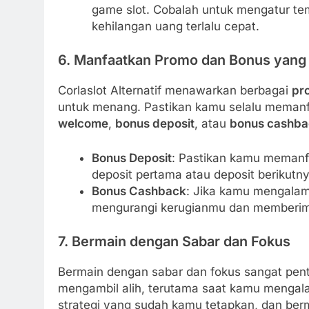
game slot. Cobalah untuk mengatur te
kehilangan uang terlalu cepat.
6. Manfaatkan Promo dan Bonus yang 
Corlaslot Alternatif menawarkan berbagai
pr
untuk menang. Pastikan kamu selalu memanfa
welcome
,
bonus deposit
, atau
bonus cashba
Bonus Deposit
: Pastikan kamu memanfa
deposit pertama atau deposit berikutny
Bonus Cashback
: Jika kamu mengalam
mengurangi kerugianmu dan memberimu
7. Bermain dengan Sabar dan Fokus
Bermain dengan sabar dan fokus sangat pent
mengambil alih, terutama saat kamu mengalam
strategi yang sudah kamu tetapkan, dan ber