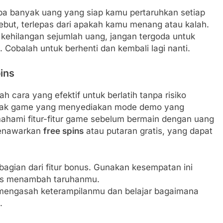
pa banyak uang yang siap kamu pertaruhkan setiap
sebut, terlepas dari apakah kamu menang atau kalah.
 kehilangan sejumlah uang, jangan tergoda untuk
 Cobalah untuk berhenti dan kembali lagi nanti.
ins
h cara yang efektif untuk berlatih tanpa risiko
banyak game yang menyediakan mode demo yang
hami fitur-fitur game sebelum bermain dengan uang
menawarkan
free spins
atau putaran gratis, yang dapat
 bagian dari fitur bonus. Gunakan kesempatan ini
rus menambah taruhanmu.
 mengasah keterampilanmu dan belajar bagaimana
.