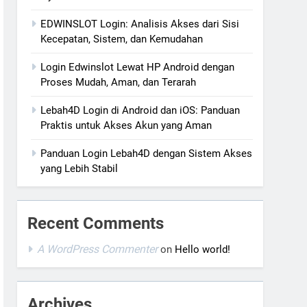
EDWINSLOT Login: Analisis Akses dari Sisi
Kecepatan, Sistem, dan Kemudahan
Login Edwinslot Lewat HP Android dengan
Proses Mudah, Aman, dan Terarah
Lebah4D Login di Android dan iOS: Panduan
Praktis untuk Akses Akun yang Aman
Panduan Login Lebah4D dengan Sistem Akses
yang Lebih Stabil
Recent Comments
A WordPress Commenter
on
Hello world!
Archives