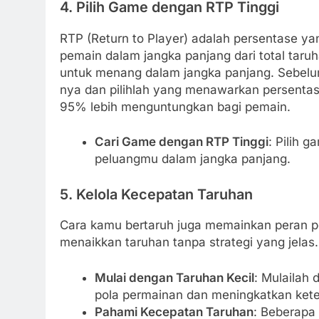
4. Pilih Game dengan RTP Tinggi
RTP (Return to Player) adalah persentase y
pemain dalam jangka panjang dari total taru
untuk menang dalam jangka panjang. Sebelu
nya dan pilihlah yang menawarkan persentase
95% lebih menguntungkan bagi pemain.
Cari Game dengan RTP Tinggi
: Pilih 
peluangmu dalam jangka panjang.
5. Kelola Kecepatan Taruhan
Cara kamu bertaruh juga memainkan peran pe
menaikkan taruhan tanpa strategi yang jelas
Mulai dengan Taruhan Kecil
: Mulailah 
pola permainan dan meningkatkan ket
Pahami Kecepatan Taruhan
: Beberapa