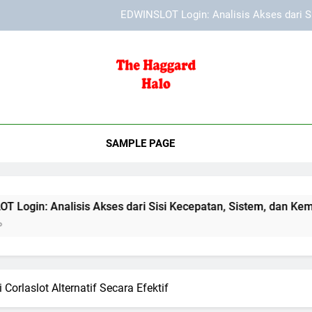
EDWINSLOT Login: Analisis Akses dari S
Login Edwinslot Lewat HP Android de
Lebah4D Login di Android dan iOS: Pandua
 Haggard Halo
Jalur Akses Alternatif untuk P
irasi Hidup Dan Tips Bermanfaat Di The Haggard Halo. Blog Un
EDWINSLOT Login: Analisis Akses dari S
SAMPLE PAGE
Login Edwinslot Lewat HP Android de
Lebah4D Login di Android dan iOS: Pandua
isis Akses dari Sisi Kecepatan, Sistem, dan Kemudahan
 Corlaslot Alternatif Secara Efektif