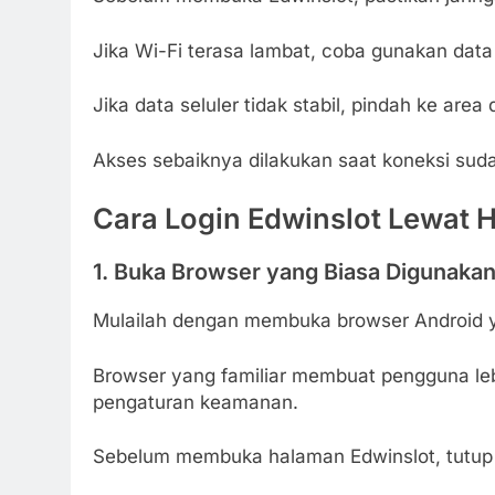
Jika Wi-Fi terasa lambat, coba gunakan data 
Jika data seluler tidak stabil, pindah ke area
Akses sebaiknya dilakukan saat koneksi suda
Cara Login Edwinslot Lewat
1. Buka Browser yang Biasa Digunaka
Mulailah dengan membuka browser Android ya
Browser yang familiar membuat pengguna leb
pengaturan keamanan.
Sebelum membuka halaman Edwinslot, tutup t