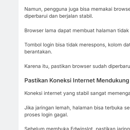
Namun, pengguna juga bisa memakai browser
diperbarui dan berjalan stabil.
Browser lama dapat membuat halaman tidak 
Tombol login bisa tidak merespons, kolom dat
berantakan.
Karena itu, pastikan browser sudah diperba
Pastikan Koneksi Internet Mendukung
Koneksi internet yang stabil sangat memengar
Jika jaringan lemah, halaman bisa terbuka 
proses login gagal.
Sebelum membuka Edwinslot, pastikan jaring