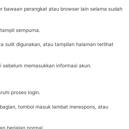
 bawaan perangkat atau browser lain selama sudah
tampil sempurna.
a sulit digunakan, atau tampilan halaman terlihat
rui sebelum memasukkan informasi akun.
uhi proses login.
sebagian, tombol masuk lambat merespons, atau
an berjalan normal.