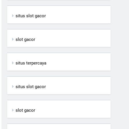
situs slot gacor
slot gacor
situs terpercaya
situs slot gacor
slot gacor