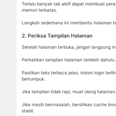
Terlalu banyak tab aktif dapat membuat pera
memori terbatas.
Langkah sederhana ini membantu halaman ter
2. Periksa Tampilan Halaman
Setelah halaman terbuka, jangan langsung 
Perhatikan tampilan halaman terlebih dahulu.
Pastikan teks terbaca jelas, kolom login terl
bertumpuk.
Jika tampilan tidak rapi, muat ulang halaman
Jika masih bermasalah, bersihkan cache bro
stabil.