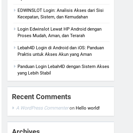
EDWINSLOT Login: Analisis Akses dari Sisi
Kecepatan, Sistem, dan Kemudahan
Login Edwinslot Lewat HP Android dengan
Proses Mudah, Aman, dan Terarah
Lebah4D Login di Android dan iOS: Panduan
Praktis untuk Akses Akun yang Aman
Panduan Login Lebah4D dengan Sistem Akses
yang Lebih Stabil
Recent Comments
A WordPress Commenter
on
Hello world!
Archives