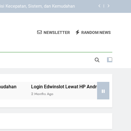
isi Kecepatan, Sistem, dan Kemudahan
ngan Proses Mudah, Aman, dan Terarah
n Praktis untuk Akses Akun yang Aman
NEWSLETTER
RANDOM NEWS
engalaman yang Nyaman dan Terstruktur
tuk Hidup Yang Lebih Bermakna.
isi Kecepatan, Sistem, dan Kemudahan
ngan Proses Mudah, Aman, dan Terarah
n Praktis untuk Akses Akun yang Aman
Login Edwinslot Lewat HP Android dengan Proses Mudah, 
2 Months Ago