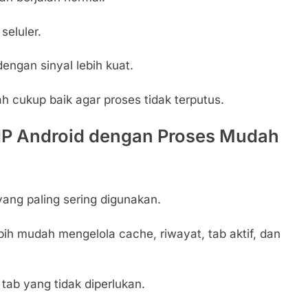
seluler.
 dengan sinyal lebih kuat.
h cukup baik agar proses tidak terputus.
 HP Android dengan Proses Mudah
n
ng paling sering digunakan.
ih mudah mengelola cache, riwayat, tab aktif, dan
ab yang tidak diperlukan.