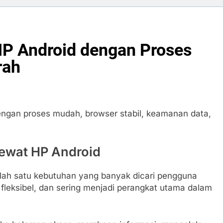
HP Android dengan Proses
rah
engan proses mudah, browser stabil, keamanan data,
ewat HP Android
alah satu kebutuhan yang banyak dicari pengguna
fleksibel, dan sering menjadi perangkat utama dalam