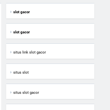
slot gacor
slot gacor
situs link slot gacor
situs slot
situs slot gacor