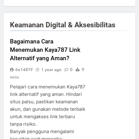
Keamanan Digital & Aksesibilitas
Bagaimana Cara
Menemukan Kaya787 Link
Alternatif yang Aman?
6e14819
1 year ago
0
9
mins
Pelajari cara menemukan Kaya787
link alternatif yang aman. Hindari
situs palsu, pastikan keamanan
akun, dan gunakan metode terbaik
untuk mengakses link terbaru
tanpa risiko.
Banyak pengguna mengalami
kesulitan saat mencoba