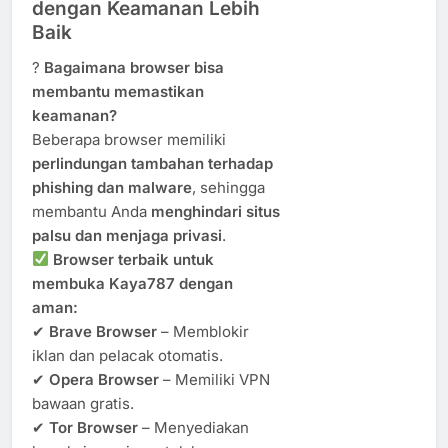
dengan Keamanan Lebih
Baik
?
Bagaimana browser bisa
membantu memastikan
keamanan?
Beberapa browser memiliki
perlindungan tambahan terhadap
phishing dan malware
, sehingga
membantu Anda
menghindari situs
palsu dan menjaga privasi
.
Browser terbaik untuk
membuka Kaya787 dengan
aman:
✔
Brave Browser
– Memblokir
iklan dan pelacak otomatis.
✔
Opera Browser
– Memiliki VPN
bawaan gratis.
✔
Tor Browser
– Menyediakan