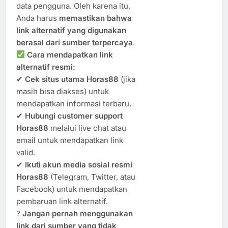
data pengguna. Oleh karena itu,
Anda harus
memastikan bahwa
link alternatif yang digunakan
berasal dari sumber terpercaya
.
Cara mendapatkan link
alternatif resmi:
✔
Cek situs utama Horas88
(jika
masih bisa diakses) untuk
mendapatkan informasi terbaru.
✔
Hubungi customer support
Horas88
melalui live chat atau
email untuk mendapatkan link
valid.
✔
Ikuti akun media sosial resmi
Horas88
(Telegram, Twitter, atau
Facebook) untuk mendapatkan
pembaruan link alternatif.
?
Jangan pernah menggunakan
link dari sumber yang tidak