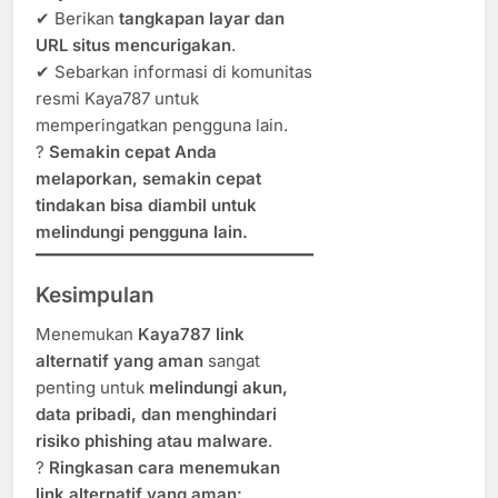
✔ Berikan
tangkapan layar dan
URL situs mencurigakan
.
✔ Sebarkan informasi di komunitas
resmi Kaya787 untuk
memperingatkan pengguna lain.
?
Semakin cepat Anda
melaporkan, semakin cepat
tindakan bisa diambil untuk
melindungi pengguna lain.
Kesimpulan
Menemukan
Kaya787 link
alternatif yang aman
sangat
penting untuk
melindungi akun,
data pribadi, dan menghindari
risiko phishing atau malware
.
?
Ringkasan cara menemukan
link alternatif yang aman: