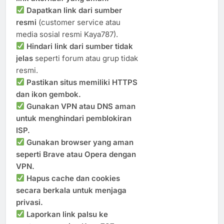
Dapatkan link dari sumber
resmi
(customer service atau
media sosial resmi Kaya787).
Hindari link dari sumber tidak
jelas
seperti forum atau grup tidak
resmi.
Pastikan situs memiliki HTTPS
dan ikon gembok.
Gunakan VPN atau DNS aman
untuk menghindari pemblokiran
ISP.
Gunakan browser yang aman
seperti Brave atau Opera dengan
VPN.
Hapus cache dan cookies
secara berkala untuk menjaga
privasi.
Laporkan link palsu ke