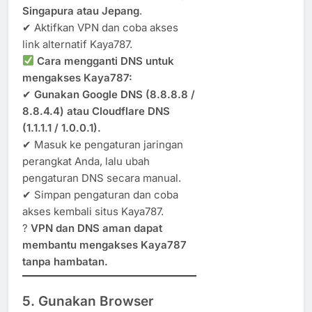
Singapura atau Jepang
.
✔ Aktifkan VPN dan coba akses
link alternatif Kaya787.
Cara mengganti DNS untuk
mengakses Kaya787:
✔
Gunakan Google DNS (8.8.8.8 /
8.8.4.4) atau Cloudflare DNS
(1.1.1.1 / 1.0.0.1).
✔ Masuk ke pengaturan jaringan
perangkat Anda, lalu ubah
pengaturan DNS secara manual.
✔ Simpan pengaturan dan coba
akses kembali situs Kaya787.
?
VPN dan DNS aman dapat
membantu mengakses Kaya787
tanpa hambatan.
5. Gunakan Browser