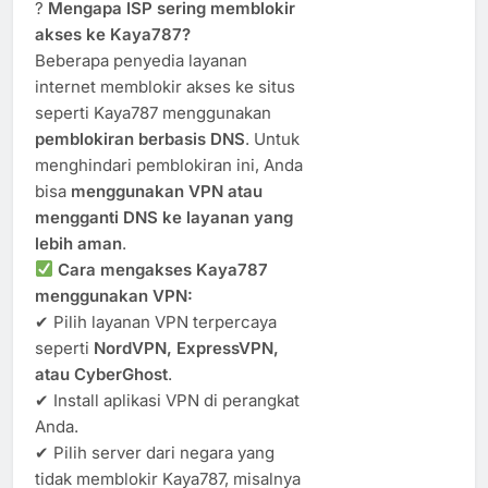
?
Mengapa ISP sering memblokir
akses ke Kaya787?
Beberapa penyedia layanan
internet memblokir akses ke situs
seperti Kaya787 menggunakan
pemblokiran berbasis DNS
. Untuk
menghindari pemblokiran ini, Anda
bisa
menggunakan VPN atau
mengganti DNS ke layanan yang
lebih aman
.
Cara mengakses Kaya787
menggunakan VPN:
✔ Pilih layanan VPN terpercaya
seperti
NordVPN, ExpressVPN,
atau CyberGhost
.
✔ Install aplikasi VPN di perangkat
Anda.
✔ Pilih server dari negara yang
tidak memblokir Kaya787, misalnya