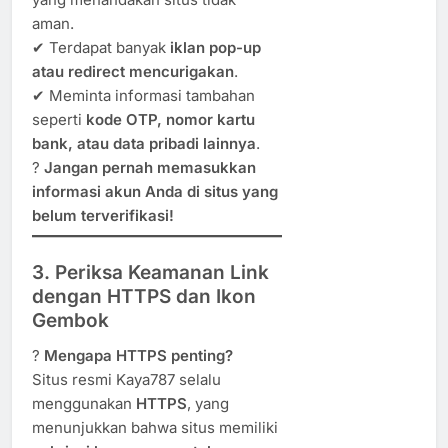
aman.
✔ Terdapat banyak
iklan pop-up
atau redirect mencurigakan
.
✔ Meminta informasi tambahan
seperti
kode OTP, nomor kartu
bank, atau data pribadi lainnya
.
?
Jangan pernah memasukkan
informasi akun Anda di situs yang
belum terverifikasi!
3. Periksa Keamanan Link
dengan HTTPS dan Ikon
Gembok
?
Mengapa HTTPS penting?
Situs resmi Kaya787 selalu
menggunakan
HTTPS
, yang
menunjukkan bahwa situs memiliki