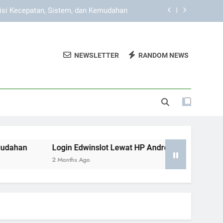
isi Kecepatan, Sistem, dan Kemudahan
ngan Proses Mudah, Aman, dan Terarah
n Praktis untuk Akses Akun yang Aman
NEWSLETTER
RANDOM NEWS
engalaman yang Nyaman dan Terstruktur
tuk Hidup Yang Lebih Bermakna.
isi Kecepatan, Sistem, dan Kemudahan
ngan Proses Mudah, Aman, dan Terarah
n Praktis untuk Akses Akun yang Aman
Login Edwinslot Lewat HP Android dengan Proses Mudah, A
2 Months Ago