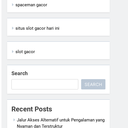
spaceman gacor
situs slot gacor hari ini
slot gacor
Search
SEARCH
Recent Posts
Jalur Akses Alternatif untuk Pengalaman yang
Nyaman dan Terstruktur