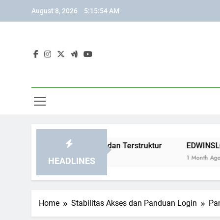
Skip
August 8, 2026
5:15:55 AM
to
content
The
Baca Insp
man yang Nyaman dan Terstruktur
EDWINSLOT Login: Ana
1 Month Ago
HEADLINES
Home
Stabilitas Akses dan Panduan Login
Pa