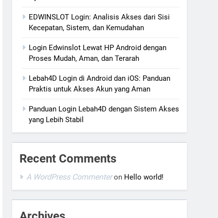
EDWINSLOT Login: Analisis Akses dari Sisi
Kecepatan, Sistem, dan Kemudahan
Login Edwinslot Lewat HP Android dengan
Proses Mudah, Aman, dan Terarah
Lebah4D Login di Android dan iOS: Panduan
Praktis untuk Akses Akun yang Aman
Panduan Login Lebah4D dengan Sistem Akses
yang Lebih Stabil
Recent Comments
A WordPress Commenter
on
Hello world!
Archives