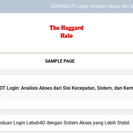
EDWINSLOT Login: Analisis Akses dari S
Login Edwinslot Lewat HP Android de
Lebah4D Login di Android dan iOS: Pandua
 Haggard Halo
Jalur Akses Alternatif untuk P
irasi Hidup Dan Tips Bermanfaat Di The Haggard Halo. Blog Un
EDWINSLOT Login: Analisis Akses dari S
SAMPLE PAGE
Login Edwinslot Lewat HP Android de
Lebah4D Login di Android dan iOS: Pandua
lisis Akses dari Sisi Kecepatan, Sistem, dan Kemudahan
nduan Login Lebah4D dengan Sistem Akses yang Lebih Stabil