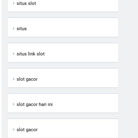
situs slot
situs
situs link slot
slot gacor
slot gacor hari ini
slot gacor