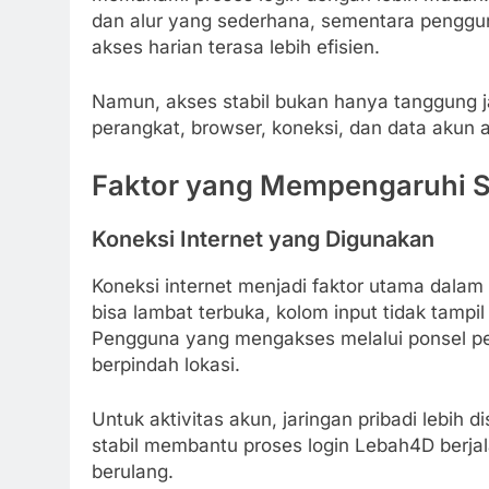
dan alur yang sederhana, sementara penggu
akses harian terasa lebih efisien.
Namun, akses stabil bukan hanya tanggung 
perangkat, browser, koneksi, dan data akun ag
Faktor yang Mempengaruhi St
Koneksi Internet yang Digunakan
Koneksi internet menjadi faktor utama dalam s
bisa lambat terbuka, kolom input tidak tamp
Pengguna yang mengakses melalui ponsel per
berpindah lokasi.
Untuk aktivitas akun, jaringan pribadi lebih 
stabil membantu proses login Lebah4D berja
berulang.