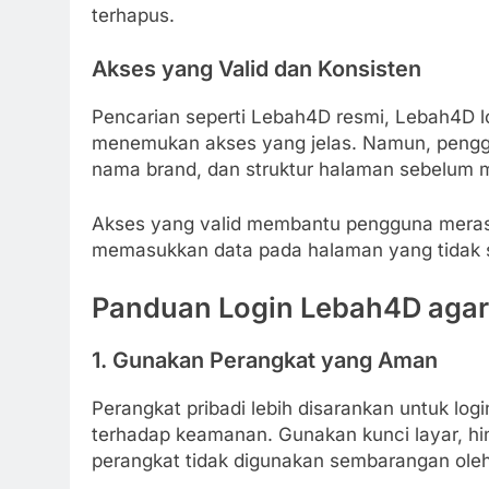
terhapus.
Akses yang Valid dan Konsisten
Pencarian seperti Lebah4D resmi, Lebah4D lo
menemukan akses yang jelas. Namun, penggu
nama brand, dan struktur halaman sebelum
Akses yang valid membantu pengguna merasa
memasukkan data pada halaman yang tidak 
Panduan Login Lebah4D agar 
1. Gunakan Perangkat yang Aman
Perangkat pribadi lebih disarankan untuk log
terhadap keamanan. Gunakan kunci layar, hind
perangkat tidak digunakan sembarangan oleh 