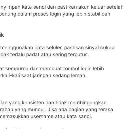
yimpan kata sandi dan pastikan akun keluar setelah
enting dalam proses login yang lebih stabil dan
ik
ka menggunakan data seluler, pastikan sinyal cukup
idak terlalu padat atau sering terputus.
t sempurna dan membuat tombol login lebih
ali-kali saat jaringan sedang lemah.
ilan yang konsisten dan tidak membingungkan.
arahan yang muncul. Jika ada bagian yang terasa
 memasukkan username atau kata sandi.