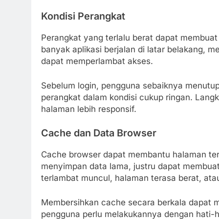
Kondisi Perangkat
Perangkat yang terlalu berat dapat membuat p
banyak aplikasi berjalan di latar belakang, 
dapat memperlambat akses.
Sebelum login, pengguna sebaiknya menutup 
perangkat dalam kondisi cukup ringan. Langk
halaman lebih responsif.
Cache dan Data Browser
Cache browser dapat membantu halaman terb
menyimpan data lama, justru dapat membuat 
terlambat muncul, halaman terasa berat, atau 
Membersihkan cache secara berkala dapat m
pengguna perlu melakukannya dengan hati-ha