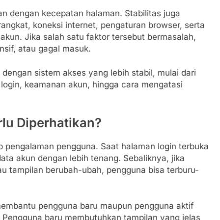
tan dengan kecepatan halaman. Stabilitas juga
angkat, koneksi internet, pengaturan browser, serta
un. Jika salah satu faktor tersebut bermasalah,
nsif, atau gagal masuk.
dengan sistem akses yang lebih stabil, mulai dari
h login, keamanan akun, hingga cara mengatasi
lu Diperhatikan?
ap pengalaman pengguna. Saat halaman login terbuka
a akun dengan lebih tenang. Sebaliknya, jika
au tampilan berubah-ubah, pengguna bisa terburu-
 membantu pengguna baru maupun pengguna aktif
 Pengguna baru membutuhkan tampilan yang jelas