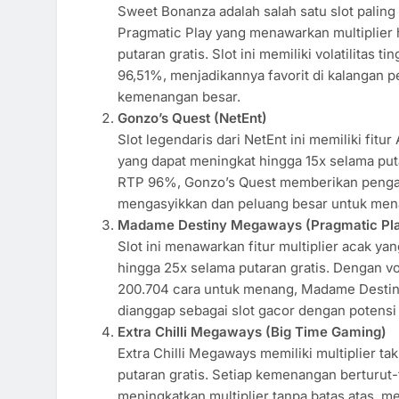
Sweet Bonanza adalah salah satu slot paling 
Pragmatic Play yang menawarkan multiplier 
putaran gratis. Slot ini memiliki volatilitas t
96,51%, menjadikannya favorit di kalangan 
kemenangan besar.
Gonzo’s Quest (NetEnt)
Slot legendaris dari NetEnt ini memiliki fitur
yang dapat meningkat hingga 15x selama pu
RTP 96%, Gonzo’s Quest memberikan penga
mengasyikkan dan peluang besar untuk men
Madame Destiny Megaways (Pragmatic Pl
Slot ini menawarkan fitur multiplier acak y
hingga 25x selama putaran gratis. Dengan vola
200.704 cara untuk menang, Madame Desti
dianggap sebagai slot gacor dengan potens
Extra Chilli Megaways (Big Time Gaming)
Extra Chilli Megaways memiliki multiplier ta
putaran gratis. Setiap kemenangan berturut-
meningkatkan multiplier tanpa batas atas, 