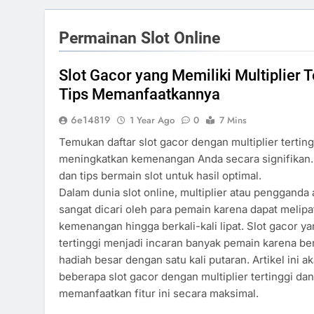
Permainan Slot Online
Slot Gacor yang Memiliki Multiplier T
Tips Memanfaatkannya
6e14819
1 Year Ago
0
7 Mins
Temukan daftar slot gacor dengan multiplier terting
meningkatkan kemenangan Anda secara signifikan. P
dan tips bermain slot untuk hasil optimal.
Dalam dunia slot online, multiplier atau pengganda 
sangat dicari oleh para pemain karena dapat melip
kemenangan hingga berkali-kali lipat. Slot gacor ya
tertinggi menjadi incaran banyak pemain karena b
hadiah besar dengan satu kali putaran. Artikel ini
beberapa slot gacor dengan multiplier tertinggi da
memanfaatkan fitur ini secara maksimal.