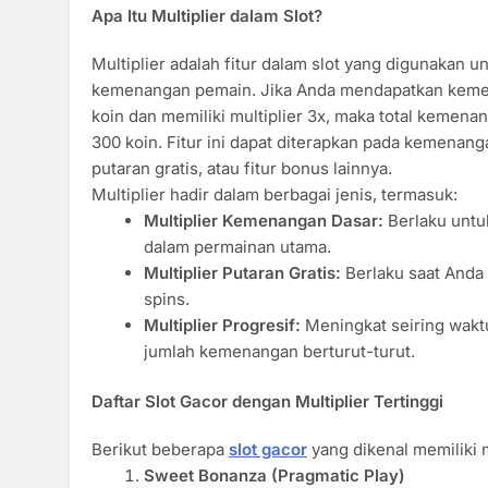
Apa Itu Multiplier dalam Slot?
Multiplier adalah fitur dalam slot yang digunakan 
kemenangan pemain. Jika Anda mendapatkan keme
koin dan memiliki multiplier 3x, maka total kemen
300 koin. Fitur ini dapat diterapkan pada kemenang
putaran gratis, atau fitur bonus lainnya.
Multiplier hadir dalam berbagai jenis, termasuk:
Multiplier Kemenangan Dasar:
Berlaku unt
dalam permainan utama.
Multiplier Putaran Gratis:
Berlaku saat Anda 
spins.
Multiplier Progresif:
Meningkat seiring wakt
jumlah kemenangan berturut-turut.
Daftar Slot Gacor dengan Multiplier Tertinggi
Berikut beberapa
slot gacor
yang dikenal memiliki mu
Sweet Bonanza (Pragmatic Play)