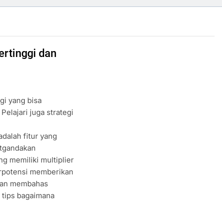
ertinggi dan
gi yang bisa
elajari juga strategi
adalah fitur yang
atgandakan
ng memiliki multiplier
erpotensi memberikan
 akan membahas
n tips bagaimana