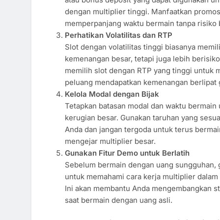
dengan multiplier tinggi. Manfaatkan promosi
memperpanjang waktu bermain tanpa risiko 
Perhatikan Volatilitas dan RTP
Slot dengan volatilitas tinggi biasanya memil
kemenangan besar, tetapi juga lebih berisiko
memilih slot dengan RTP yang tinggi untuk
peluang mendapatkan kemenangan berlipat 
Kelola Modal dengan Bijak
Tetapkan batasan modal dan waktu bermain 
kerugian besar. Gunakan taruhan yang sesu
Anda dan jangan tergoda untuk terus bermai
mengejar multiplier besar.
Gunakan Fitur Demo untuk Berlatih
Sebelum bermain dengan uang sungguhan, g
untuk memahami cara kerja multiplier dalam s
Ini akan membantu Anda mengembangkan stra
saat bermain dengan uang asli.