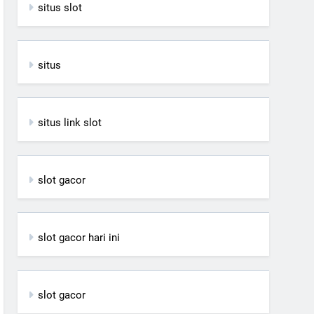
situs slot
situs
situs link slot
slot gacor
slot gacor hari ini
slot gacor