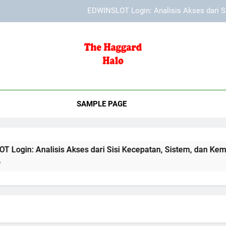
EDWINSLOT Login: Analisis Akses dari S
Login Edwinslot Lewat HP Android de
Lebah4D Login di Android dan iOS: Pandua
 Haggard Halo
Jalur Akses Alternatif untuk P
irasi Hidup Dan Tips Bermanfaat Di The Haggard Halo. Blog Un
EDWINSLOT Login: Analisis Akses dari S
SAMPLE PAGE
Login Edwinslot Lewat HP Android de
Lebah4D Login di Android dan iOS: Pandua
lisis Akses dari Sisi Kecepatan, Sistem, dan Kemudahan