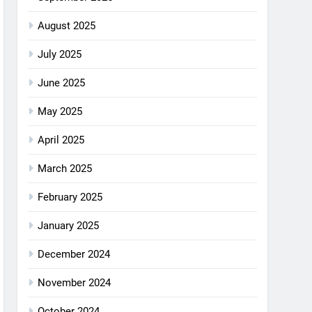
August 2025
July 2025
June 2025
May 2025
April 2025
March 2025
February 2025
January 2025
December 2024
November 2024
October 2024