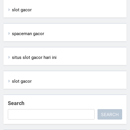
slot gacor
spaceman gacor
situs slot gacor hari ini
slot gacor
Search
SEARCH