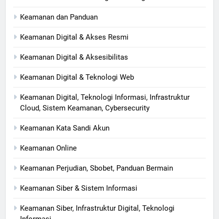
Keamanan dan Panduan
Keamanan Digital & Akses Resmi
Keamanan Digital & Aksesibilitas
Keamanan Digital & Teknologi Web
Keamanan Digital, Teknologi Informasi, Infrastruktur
Cloud, Sistem Keamanan, Cybersecurity
Keamanan Kata Sandi Akun
Keamanan Online
Keamanan Perjudian, Sbobet, Panduan Bermain
Keamanan Siber & Sistem Informasi
Keamanan Siber, Infrastruktur Digital, Teknologi
Informasi