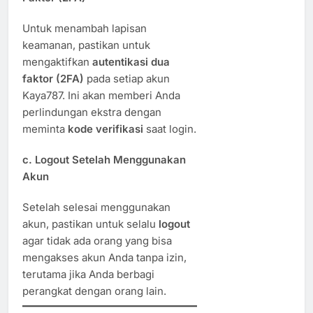
Untuk menambah lapisan
keamanan, pastikan untuk
mengaktifkan
autentikasi dua
faktor (2FA)
pada setiap akun
Kaya787. Ini akan memberi Anda
perlindungan ekstra dengan
meminta
kode verifikasi
saat login.
c.
Logout Setelah Menggunakan
Akun
Setelah selesai menggunakan
akun, pastikan untuk selalu
logout
agar tidak ada orang yang bisa
mengakses akun Anda tanpa izin,
terutama jika Anda berbagi
perangkat dengan orang lain.