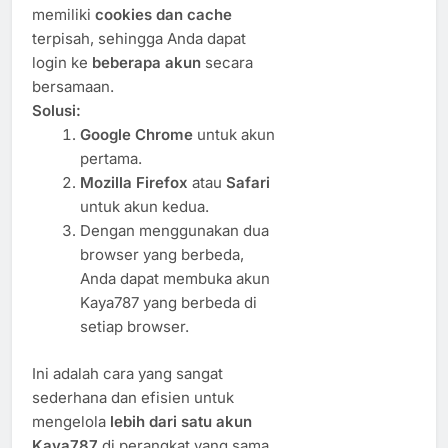
memiliki
cookies dan cache
terpisah, sehingga Anda dapat
login ke
beberapa akun
secara
bersamaan.
Solusi:
Google Chrome
untuk akun
pertama.
Mozilla Firefox
atau
Safari
untuk akun kedua.
Dengan menggunakan dua
browser yang berbeda,
Anda dapat membuka akun
Kaya787 yang berbeda di
setiap browser.
Ini adalah cara yang sangat
sederhana dan efisien untuk
mengelola
lebih dari satu akun
Kaya787
di perangkat yang sama