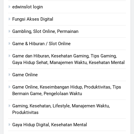
edwinslot login
Fungsi Akses Digital
Gambling, Slot Online, Permainan
Game & Hiburan / Slot Online
Game dan Hiburan, Kesehatan Gaming, Tips Gaming,
Gaya Hidup Sehat, Manajemen Waktu, Kesehatan Mental
Game Online
Game Online, Keseimbangan Hidup, Produktivitas, Tips
Bermain Game, Pengelolaan Waktu
Gaming, Kesehatan, Lifestyle, Manajemen Waktu,
Produktivitas
Gaya Hidup Digital, Kesehatan Mental