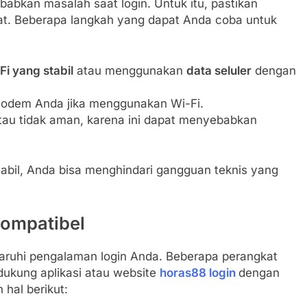
ebabkan masalah saat login. Untuk itu, pastikan
at. Beberapa langkah yang dapat Anda coba untuk
Fi yang stabil
atau menggunakan
data seluler
dengan
odem Anda jika menggunakan Wi-Fi.
tau tidak aman, karena ini dapat menyebabkan
abil, Anda bisa menghindari gangguan teknis yang
Kompatibel
ruhi pengalaman login Anda. Beberapa perangkat
dukung aplikasi atau website
horas88 login
dengan
 hal berikut: