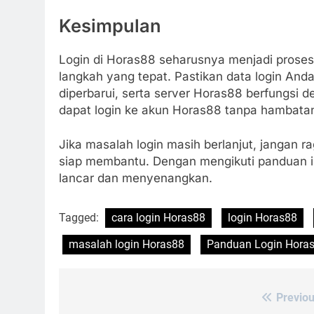
Kesimpulan
Login di Horas88 seharusnya menjadi proses
langkah yang tepat. Pastikan data login Anda 
diperbarui, serta server Horas88 berfungsi d
dapat login ke akun Horas88 tanpa hambata
Jika masalah login masih berlanjut, jangan
siap membantu. Dengan mengikuti panduan i
lancar dan menyenangkan.
Tagged:
cara login Horas88
login Horas88
masalah login Horas88
Panduan Login Hora
Previou
Post