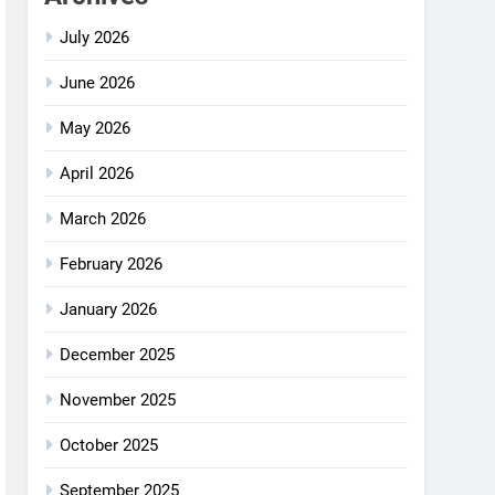
July 2026
June 2026
May 2026
April 2026
March 2026
February 2026
January 2026
December 2025
November 2025
October 2025
September 2025