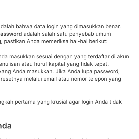
dalah bahwa data login yang dimasukkan benar.
password
adalah salah satu penyebab umum
, pastikan Anda memeriksa hal-hal berikut:
nda masukkan sesuai dengan yang terdaftar di akun
ulisan atau huruf kapital yang tidak tepat.
i yang Anda masukkan. Jika Anda lupa password,
esetnya melalui email atau nomor telepon yang
gkah pertama yang krusial agar login Anda tidak
Anda