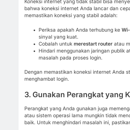
Koneksi internet yang tidak stabil bisa meny
bahwa koneksi internet Anda lancar dan cep
memastikan koneksi yang stabil adalah:
Periksa apakah Anda terhubung ke
Wi-
sinyal yang kuat.
Cobalah untuk
merestart router
atau m
Hindari menggunakan jaringan publik a
masalah pada proses login.
Dengan memastikan koneksi internet Anda st
menghambat login.
3. Gunakan Perangkat yang 
Perangkat yang Anda gunakan juga memenga
atau sistem operasi lama mungkin tidak men
baik. Untuk menghindari masalah ini, pastikan