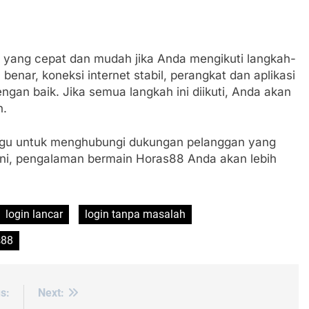
 yang cepat dan mudah jika Anda mengikuti langkah-
benar, koneksi internet stabil, perangkat dan aplikasi
engan baik. Jika semua langkah ini diikuti, Anda akan
n.
 ragu untuk menghubungi dukungan pelanggan yang
ni, pengalaman bermain Horas88 Anda akan lebih
login lancar
login tanpa masalah
s88
s:
Next: