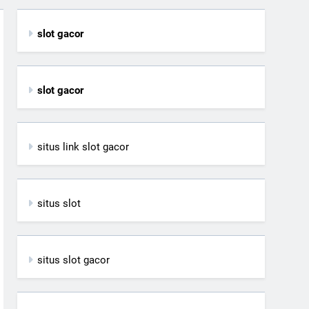
slot gacor
slot gacor
situs link slot gacor
situs slot
situs slot gacor