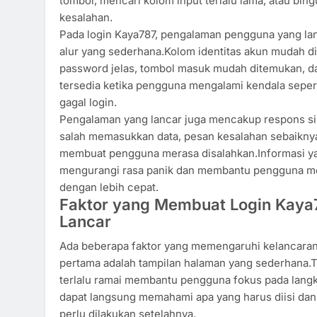
tombol, mencari kolom input terlalu lama, atau bing
kesalahan.
Pada login Kaya787, pengalaman pengguna yang lanc
alur yang sederhana.Kolom identitas akun mudah di
password jelas, tombol masuk mudah ditemukan, d
tersedia ketika pengguna mengalami kendala seper
gagal login.
Pengalaman yang lancar juga mencakup respons s
salah memasukkan data, pesan kesalahan sebaikn
membuat pengguna merasa disalahkan.Informasi ya
mengurangi rasa panik dan membantu pengguna m
dengan lebih cepat.
Faktor yang Membuat Login Kaya
Lancar
Ada beberapa faktor yang memengaruhi kelancaran 
pertama adalah tampilan halaman yang sederhana.T
terlalu ramai membantu pengguna fokus pada lan
dapat langsung memahami apa yang harus diisi dan
perlu dilakukan setelahnya.