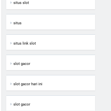
situs slot
situs
situs link slot
slot gacor
slot gacor hari ini
slot gacor