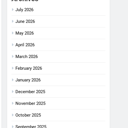
July 2026
June 2026
May 2026
April 2026
March 2026
February 2026
January 2026
December 2025
November 2025
October 2025
September 2025