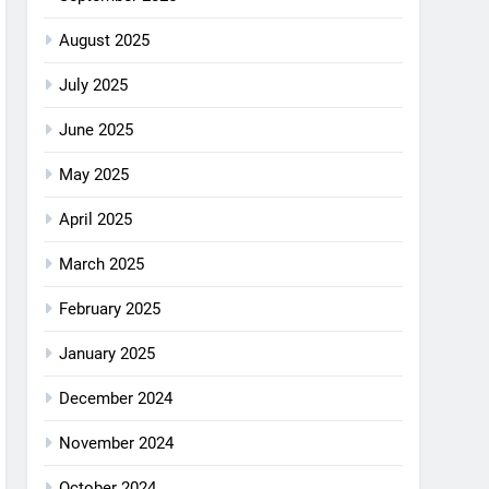
August 2025
July 2025
June 2025
May 2025
April 2025
March 2025
February 2025
January 2025
December 2024
November 2024
October 2024