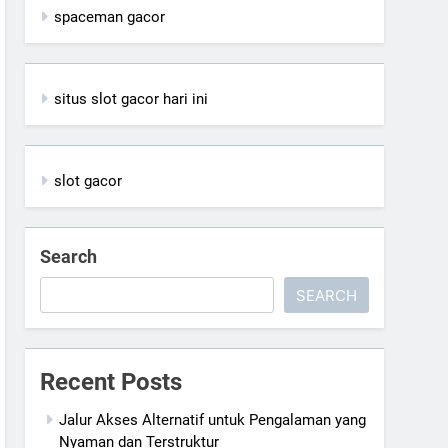
spaceman gacor
situs slot gacor hari ini
slot gacor
Search
SEARCH
Recent Posts
Jalur Akses Alternatif untuk Pengalaman yang
Nyaman dan Terstruktur