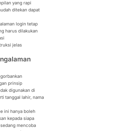
mpilan yang rapi
mudah ditekan dapat
alaman login tetap
ng harus dilakukan
asi
ruksi jelas
engalaman
ngorbankan
gan prinsip
idak digunakan di
i tanggal lahir, nama
e ini hanya boleh
ikan kepada siapa
a sedang mencoba