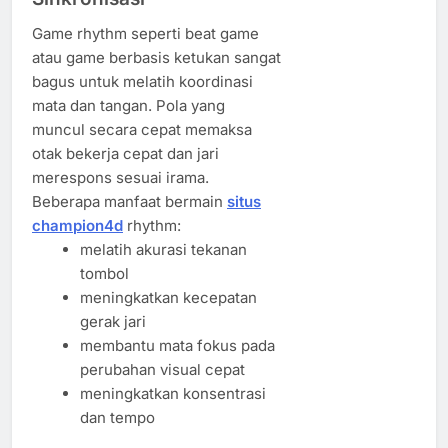
Game rhythm seperti beat game
atau game berbasis ketukan sangat
bagus untuk melatih koordinasi
mata dan tangan. Pola yang
muncul secara cepat memaksa
otak bekerja cepat dan jari
merespons sesuai irama.
Beberapa manfaat bermain
situs
champion4d
rhythm:
melatih akurasi tekanan
tombol
meningkatkan kecepatan
gerak jari
membantu mata fokus pada
perubahan visual cepat
meningkatkan konsentrasi
dan tempo