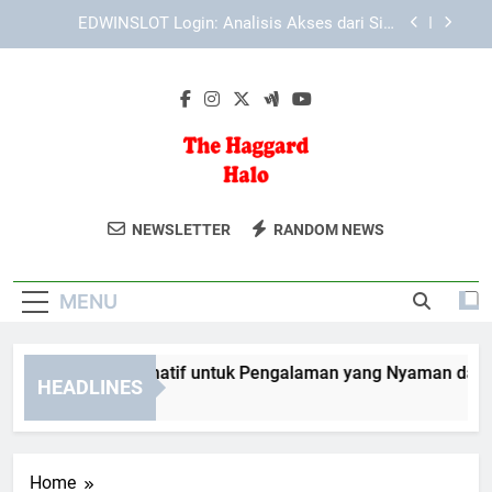
Skip
Login Edwinslot Lewat HP Android dengan
to
Proses Mudah, Aman, dan Terarah
content
Lebah4D Login di Android dan iOS: Panduan
Praktis untuk Akses Akun yang Aman
Jalur Akses Alternatif untuk Pengalaman yang
Nyaman dan Terstruktur
EDWINSLOT Login: Analisis Akses dari Sisi
Kecepatan, Sistem, dan Kemudahan
The Haggard
Baca Inspirasi Hidup Dan Tips
Login Edwinslot Lewat HP Android dengan
NEWSLETTER
RANDOM NEWS
Proses Mudah, Aman, dan Terarah
Halo
Bermanfaat Di The Haggard Halo. Blog
Lebah4D Login di Android dan iOS: Panduan
Untuk Hidup Yang Lebih Bermakna.
Praktis untuk Akses Akun yang Aman
MENU
lur Akses Alternatif untuk Pengalaman yang Nyaman dan Ters
HEADLINES
Weeks Ago
Home