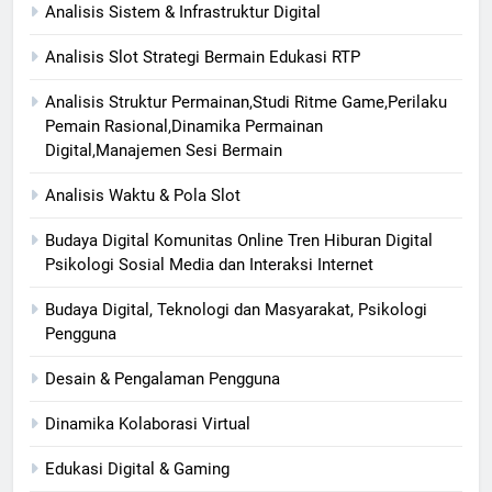
Analisis Sistem & Infrastruktur Digital
Analisis Slot Strategi Bermain Edukasi RTP
Analisis Struktur Permainan,Studi Ritme Game,Perilaku
Pemain Rasional,Dinamika Permainan
Digital,Manajemen Sesi Bermain
Analisis Waktu & Pola Slot
Budaya Digital Komunitas Online Tren Hiburan Digital
Psikologi Sosial Media dan Interaksi Internet
Budaya Digital, Teknologi dan Masyarakat, Psikologi
Pengguna
Desain & Pengalaman Pengguna
Dinamika Kolaborasi Virtual
Edukasi Digital & Gaming