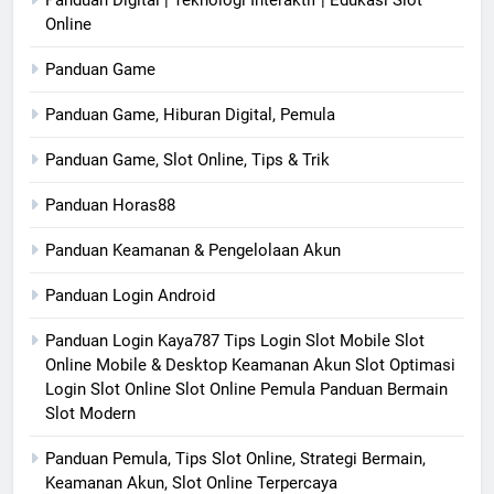
Online
Panduan Game
Panduan Game, Hiburan Digital, Pemula
Panduan Game, Slot Online, Tips & Trik
Panduan Horas88
Panduan Keamanan & Pengelolaan Akun
Panduan Login Android
Panduan Login Kaya787 Tips Login Slot Mobile Slot
Online Mobile & Desktop Keamanan Akun Slot Optimasi
Login Slot Online Slot Online Pemula Panduan Bermain
Slot Modern
Panduan Pemula, Tips Slot Online, Strategi Bermain,
Keamanan Akun, Slot Online Terpercaya