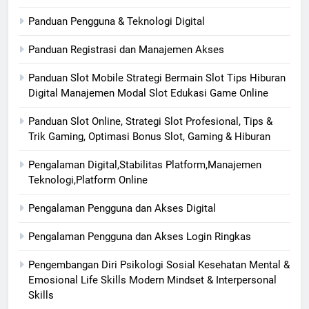
Panduan Pengguna & Teknologi Digital
Panduan Registrasi dan Manajemen Akses
Panduan Slot Mobile Strategi Bermain Slot Tips Hiburan
Digital Manajemen Modal Slot Edukasi Game Online
Panduan Slot Online, Strategi Slot Profesional, Tips &
Trik Gaming, Optimasi Bonus Slot, Gaming & Hiburan
Pengalaman Digital,Stabilitas Platform,Manajemen
Teknologi,Platform Online
Pengalaman Pengguna dan Akses Digital
Pengalaman Pengguna dan Akses Login Ringkas
Pengembangan Diri Psikologi Sosial Kesehatan Mental &
Emosional Life Skills Modern Mindset & Interpersonal
Skills