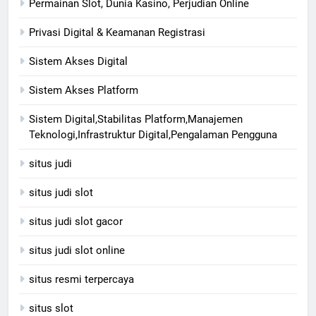
Permainan Slot, Dunia Kasino, Perjudian Online
Privasi Digital & Keamanan Registrasi
Sistem Akses Digital
Sistem Akses Platform
Sistem Digital,Stabilitas Platform,Manajemen
Teknologi,Infrastruktur Digital,Pengalaman Pengguna
situs judi
situs judi slot
situs judi slot gacor
situs judi slot online
situs resmi terpercaya
situs slot