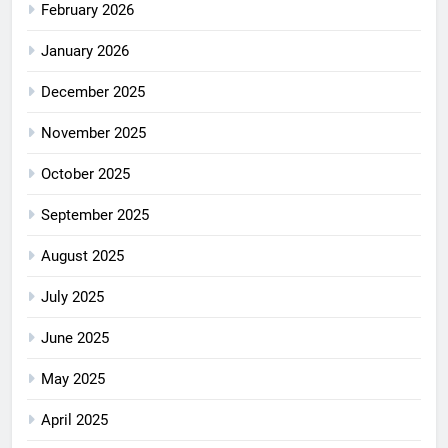
February 2026
January 2026
December 2025
November 2025
October 2025
September 2025
August 2025
July 2025
June 2025
May 2025
April 2025