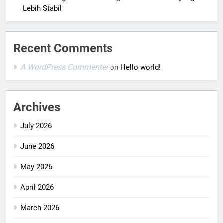
Lebih Stabil
Recent Comments
A WordPress Commenter
on
Hello world!
Archives
July 2026
June 2026
May 2026
April 2026
March 2026