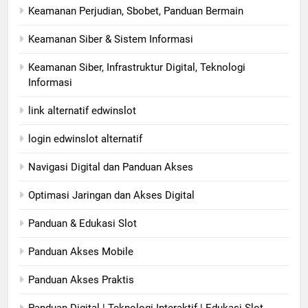
Keamanan Perjudian, Sbobet, Panduan Bermain
Keamanan Siber & Sistem Informasi
Keamanan Siber, Infrastruktur Digital, Teknologi
Informasi
link alternatif edwinslot
login edwinslot alternatif
Navigasi Digital dan Panduan Akses
Optimasi Jaringan dan Akses Digital
Panduan & Edukasi Slot
Panduan Akses Mobile
Panduan Akses Praktis
Panduan Digital | Teknologi Interaktif | Edukasi Slot