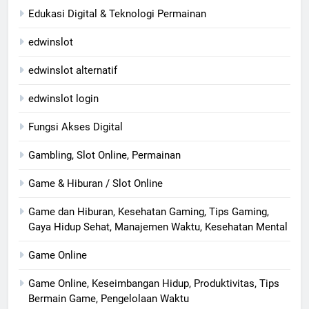
Edukasi Digital & Teknologi Permainan
edwinslot
edwinslot alternatif
edwinslot login
Fungsi Akses Digital
Gambling, Slot Online, Permainan
Game & Hiburan / Slot Online
Game dan Hiburan, Kesehatan Gaming, Tips Gaming,
Gaya Hidup Sehat, Manajemen Waktu, Kesehatan Mental
Game Online
Game Online, Keseimbangan Hidup, Produktivitas, Tips
Bermain Game, Pengelolaan Waktu