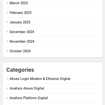
March 2025
February 2025
January 2025
December 2024
November 2024
October 2024
Categories
Akses Login Modern & Efisiensi Digital
Analisis Akses Digital
Analisis Platform Digital