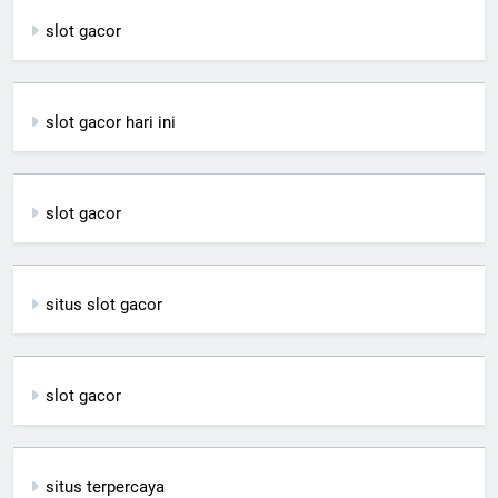
slot gacor
slot gacor hari ini
slot gacor
situs slot gacor
slot gacor
situs terpercaya