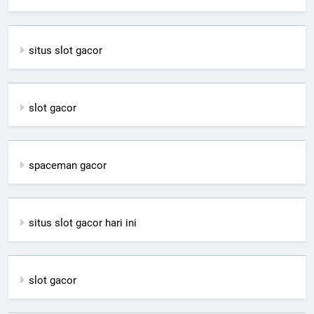
situs slot gacor
slot gacor
spaceman gacor
situs slot gacor hari ini
slot gacor